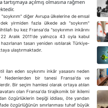
a tartışmaya açılmış olmasına rağmen
ektedir.
i "soykırım" diğer Avrupa ülkelerine de emsal
k yirmiden fazla ülkede adı "soykırım"
htilafı bu kez Fransa'da "soykırımın inkârını
 22 Aralık 2011'de yalnızca 43 oyla kabul
hazırlanan tasarı yeniden ısıtılarak Türkiye-
oktaya ulaştırmaktadır.
til ilan eden soykırımı inkâr yasasını neden
ır? Nedenlerden bir tanesi Fransa'da ve
rdir. Bir seçim hamlesi olarak ortaya atılan
vatanı olan Fransa'da tirajikomik bir ikilemi
dan özgürlüklerin beşiği iddiası, öte yandan
 ifade özgürlüğünün sınırlanması tuhaf büyük