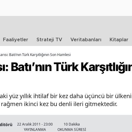
Faaliyetler
Strateji TV
Veritabanları
Kitaplar
rısı: Batı’nın Türk Karşıtlığının Son Hamlesi
: Batı’nın Türk Karşıtlığı
aki yüz yıllık ihtilaf bir kez daha üçüncü bir ülk
rağmen ikinci kez bu denli ileri gitmektedir.
Editörü
22 Aralık 2011 - 23:00
10 Dakika
YAYINLANMA
OKUNMA SÜRESİ