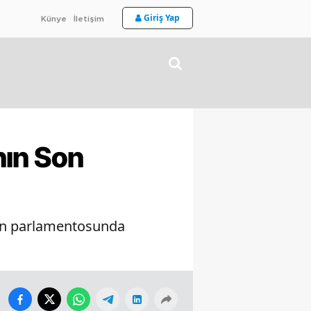
Giriş Yap
Künye
İletişim
nın Son
enin parlamentosunda