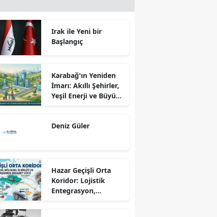
Irak ile Yeni bir
Başlangıç
Karabağ'ın Yeniden
İmarı: Akıllı Şehirler,
Yeşil Enerji ve Büyük
Dönüş Programı
Ekseninde
Deniz Güler
Sürdürülebilir
Kalkınma
Hazar Geçişli Orta
Koridor: Lojistik
Entegrasyon,
Bölgesel İş Birliği ve
Kuzey Koridoru