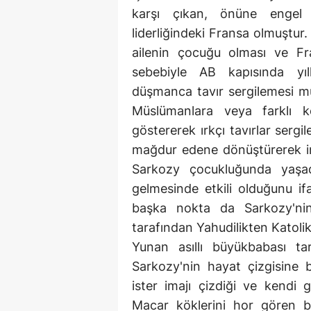
karşı çıkan, önüne engel 
liderliğindeki Fransa olmuştur
ailenin çocuğu olması ve Fr
sebebiyle AB kapısında yıll
düşmanca tavır sergilemesi mu
Müslümanlara veya farklı 
göstererek ırkçı tavırlar ser
mağdur edene dönüştürerek in
Sarkozy çocukluğunda yaşa
gelmesinde etkili olduğunu if
başka nokta da Sarkozy'nin
tarafından Yahudilikten Katolikl
Yunan asıllı büyükbabası ta
Sarkozy'nin hayat çizgisine b
ister imajı çizdiği ve kendi 
Macar köklerini hor gören ba