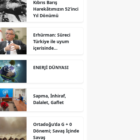
Kıbrıs Barış
Karşısında Rekabet
Harekâtımızın 52’inci
Gücü
Yıl Dönümü
Erhürman: Süreci
Türkiye ile uyum
içerisinde
yürütüyoruz?!
ENERJİ DÜNYASI
Sapma, İnhiraf,
Dalalet, Gaflet
Ortadoğu’da G + 0
Dönemi; Savaş İçinde
Savaş