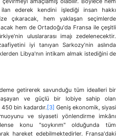
ye çevirmeyi amaçlamış olabilir. Böylece hem
 ilan ederek kendini işlediği insan hakkı
emize çıkaracak, hem yaklaşan seçimlerde
acak hem de Ortadoğu'da Fransa ile çeşitli
iye'nin uluslararası imajı zedelenecektir.
aafiyetini iyi tanıyan Sarkozy'nin aslında
klerden Libya'nın intikam almak istediğini de
deme getirerek savunduğu tüm idealleri bir
 yaşayan ve güçlü bir lobiye sahip olan
 450 bin kadardır.
[3]
Geniş ekonomik, siyasi
kamuoyunu ve siyaseti yönlendirme imkânı
dense konu "soykırım" olduğunda tüm
akarak hareket edebilmektedirler. Fransa'daki