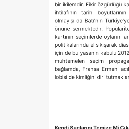
bir ikilemdir. Fikir özgürlüğü 
ihtilafının tarihi boyutların
olmayışı da Batı'nın Türkiye'ye
önüne sermektedir. Popülarit
kartının seçimlerde oylarını ar
politikalarında el sıkışarak di
için de bu yasanın kabulu 2012
muhtemelen seçim propagan
bağlamda, Fransa Ermeni acıla
lobisi de kimliğini diri tutmak
Kendi Suçlarını Temize Mi Çık