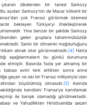
çıkaran ülkelerden bir tanesi Sarkozy
. Bu açıdan Sarkozy'nin de Macar kökenli bir
ansız'dan çok Fransız görünmek istemesi
ardır bekleyen Türkiye'yi ötekileştirerek
htemeldir. Yine benzer bir şekilde Sarkozy
kökenden gelen gruplara tahammülsüzlük
gilemektedir. Sanki bir dönemki mağdurluğunu
tikam almak ister görünmektedir.
[4]
Hatta
dığı aşağılanmaların bu günkü durumuna
ade etmiştir. Basında fazla yer almamış bir
 babası evini terk ettikten sonra anne
iğe geçen ve sıkı bir Fransız milliyetçisi olan
rafından büyütülmüş olmasıdır.
[5]
Aslında
akıldığında kendisini Fransa'ya kanıtlamak
geçmişi ile barışık olamadığı görülmektedir.
bası ve Yahudilikten Hıristiyanlığa geçen