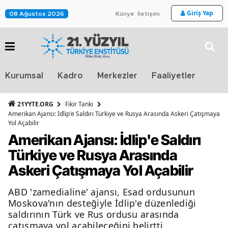
Giriş Yap
08 Ağustos 2026
Künye
İletişim
Stra
Kurumsal
Kadro
Merkezler
Faaliyetler
TV
21YYTE.ORG
Fikir Tankı
Amerikan Ajansı: İdlip'e Saldırı Türkiye ve Rusya Arasında Askeri Çatışmaya
Yol Açabilir
Amerikan Ajansı: İdlip'e Saldırı
Türkiye ve Rusya Arasında
Askeri Çatışmaya Yol Açabilir
ABD 'zamedialine' ajansı, Esad ordusunun
Moskova'nın desteğiyle İdlip'e düzenlediği
saldırının Türk ve Rus ordusu arasında
çatışmaya yol açabileceğini belirtti.