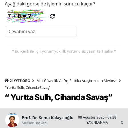
Aşağıdaki görselde işlemin sonucu kaçtır?
* Bu içerik ile ilgili yorum yok, ilk yorumu siz yazın, tartışalım *
21YYTE.ORG
Milli Güvenlik Ve Dış Politika Araştırmaları Merkezi
“ Yurtta Sulh, Cihanda Savaş”
“ Yurtta Sulh, Cihanda Savaş”
Prof. Dr. Sema Kalaycıoğlu
08 Ağustos 2026 - 09:38
YAYINLANMA
OKU
Merkez Başkanı