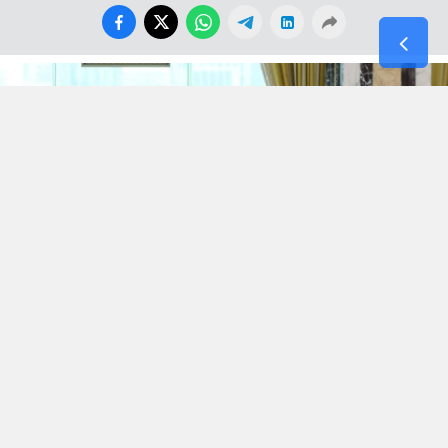
Dün 21. Yüzyıl Türkiye Enstitüsü sitesinde çağın
modası, adı ve iddiası büyük ama içi kof Stratejik
Ortaklık anlaşmalarını kaleme almışken yeni bir