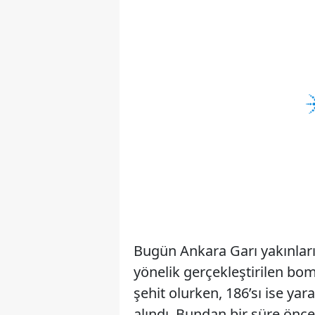
Bugün Ankara Garı yakınların
yönelik gerçekleştirilen bo
şehit olurken, 186’sı ise yar
alındı. Bundan bir süre önc