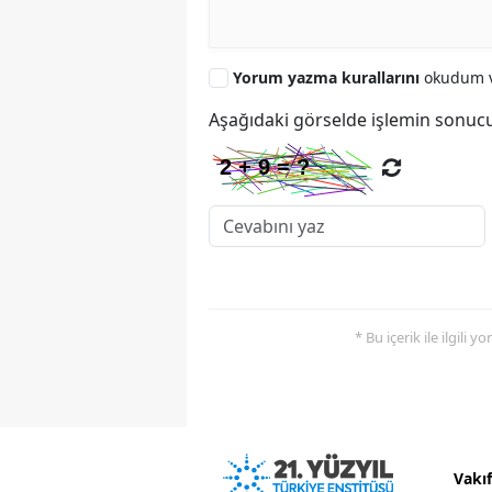
Yorum yazma kurallarını
okudum v
Aşağıdaki görselde işlemin sonucu
* Bu içerik ile ilgili 
Vakı