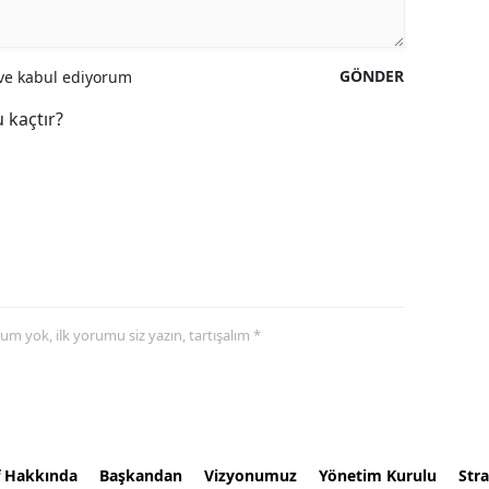
GÖNDER
e kabul ediyorum
 kaçtır?
yorum yok, ilk yorumu siz yazın, tartışalım *
f Hakkında
Başkandan
Vizyonumuz
Yönetim Kurulu
Stra