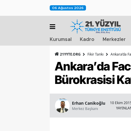
06 Ağustos 2026
Kurumsal
Kadro
Merkezler
21YYTE.ORG
Fikir Tankı
Ankara’da Fa
Ankara’da Fac
Bürokrasisi K
Erhan Canikoğlu
10 Ekim 2015
YAYINL
Merkez Başkanı