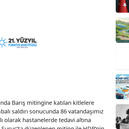
da Barış mitingine katılan kitlelere
mbalı saldırı sonucunda 86 vatandaşımız
alı olarak hastanelerde tedavi altına
e Suruç’ta düzenlenen miting ile HDP’nin