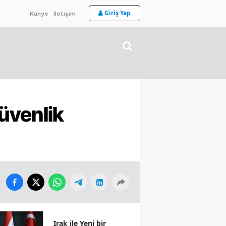
Giriş Yap
Künye
İletişim
üvenlik
Irak ile Yeni bir