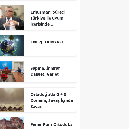
Erhürman: Süreci
Türkiye ile uyum
içerisinde
yürütüyoruz?!
ENERJİ DÜNYASI
Sapma, İnhiraf,
Dalalet, Gaflet
Ortadoğu’da G + 0
Dönemi; Savaş İçinde
Savaş
Fener Rum Ortodoks