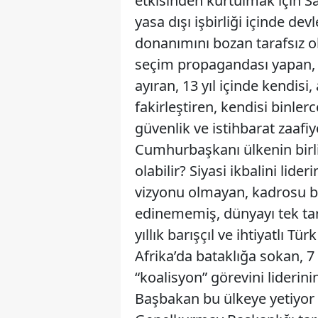
etkisinden kurtulmak için Savc
yasa dışı işbirliği içinde devl
donanımını bozan tarafsız ol
seçim propagandası yapan,
ayıran, 13 yıl içinde kendisi,
fakirleştiren, kendisi binle
güvenlik ve istihbarat zaafi
Cumhurbaşkanı ülkenin birli
olabilir? Siyasi ikbalini lider
vizyonu olmayan, kadrosu b
edinememiş, dünyayı tek tar
yıllık barışçıl ve ihtiyatlı Tü
Afrika’da bataklığa sokan, 7
“koalisyon” görevini lideri
Başbakan bu ülkeye yetiyor m