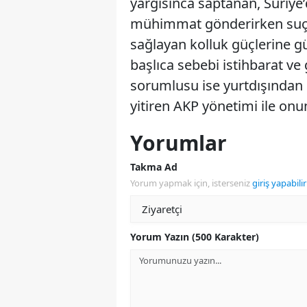
yargısınca saptanan, Suriye’d
mühimmat gönderirken suçüs
sağlayan kolluk güçlerine gü
başlıca sebebi istihbarat ve 
sorumlusu ise yurtdışından 
yitiren AKP yönetimi ile onun
Yorumlar
Takma Ad
Yorum yapmak için, isterseniz
giriş yapabilir
Yorum Yazın (500 Karakter)