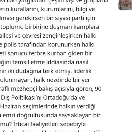
ıları yargılatan, çeşitli kişi ve gruplarla
etin kurallarını, kurumlarını, bilgi ve
ması gerekirsen bir siyasi parti için
 toplumu birbirine düşman kamplara
 ailesi ve çevresi zenginleşirken halkı
rce polis tarafından korunurken halkı
yeti sonucu teröre kurban giden bir
ğini temsil etme iddiasında nasıl
inin iki dudağına terk etmiş, liderlik
ulunmayan, halk nezdinde bir yer
aflı mezhepçi bakış açısıyla gören, 90
rk Dış Politikası’nı Ortadoğu’da ve
 Haziran seçimlerinde halkın verdiği
nin emri doğrultusunda savsaklayan bir
u? İrticai faaliyetleri sebebiyle