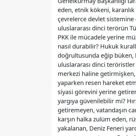
Genelkurmay Başkanlığı tara
eden, etnik kökeni, karanlık 
çevrelerce devlet sistemine e
uluslararası dinci terörün T
PKK ile mücadele yerine müz
nasıl durabilir? Hukuk kuralla
doğrultusunda eğip büken, b
uluslararası dinci teröristler
merkezi haline getirmişken, y
yaparken resen hareket etme
siyasi görevini yerine getire
yargıya güvenilebilir mi? Hır
getiremeyen, vatandaşın ca
karşın halka zulüm eden, rüş
yakalanan, Deniz Feneri yar