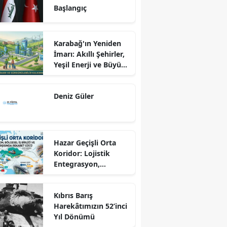
Başlangıç
Karabağ'ın Yeniden
İmarı: Akıllı Şehirler,
Yeşil Enerji ve Büyük
Dönüş Programı
Ekseninde
Deniz Güler
Sürdürülebilir
Kalkınma
Hazar Geçişli Orta
Koridor: Lojistik
Entegrasyon,
Bölgesel İş Birliği ve
Kuzey Koridoru
Kıbrıs Barış
Karşısında Rekabet
Harekâtımızın 52’inci
Gücü
Yıl Dönümü