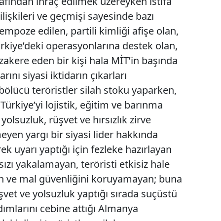
fından ihraç edilmek üzereyken istifa
ilişkileri ve geçmişi sayesinde bazı
mpoze edilen, partili kimliği afişe olan,
ürkiye’deki operasyonlarına destek olan,
akere eden bir kişi hala MİT’in başında
rını siyasi iktidarın çıkarları
ölücü teröristler silah stoku yaparken,
 Türkiye’yi lojistik, eğitim ve barınma
olsuzluk, rüşvet ve hırsızlık zirve
yen yargı bir siyasi lider hakkında
rek uyarı yaptığı için fezleke hazırlayan
sızı yakalamayan, teröristi etkisiz hale
n ve mal güvenliğini koruyamayan; buna
vet ve yolsuzluk yaptığı sırada suçüstü
dımlarını cebine attığı Almanya