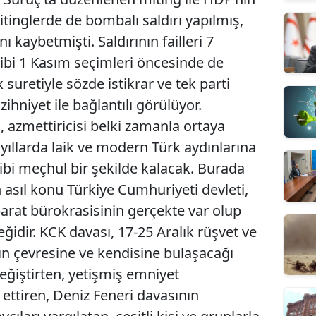
tinglerde de bombalı saldırı yapılmış,
 kaybetmişti. Saldırının failleri 7
ibi 1 Kasım seçimleri öncesinde de
suretiyle sözde istikrar ve tek parti
 zihniyet ile bağlantılı görülüyor.
ısı, azmettiricisi belki zamanla ortaya
ı yıllarda laik ve modern Türk aydınlarına
 gibi meçhul bir şekilde kalacak. Burada
asıl konu Türkiye Cumhuriyeti devleti,
barat bürokrasisinin gerçekte var olup
ğidir. KCK davası, 17-25 Aralık rüşvet ve
ın çevresine ve kendisine bulaşacağı
eğiştirten, yetişmiş emniyet
ettiren, Deniz Feneri davasının