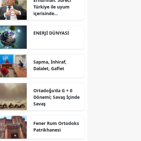
Erhürman: Süreci
Türkiye ile uyum
içerisinde
yürütüyoruz?!
ENERJİ DÜNYASI
Sapma, İnhiraf,
Dalalet, Gaflet
Ortadoğu’da G + 0
Dönemi; Savaş İçinde
Savaş
Fener Rum Ortodoks
Patrikhanesi