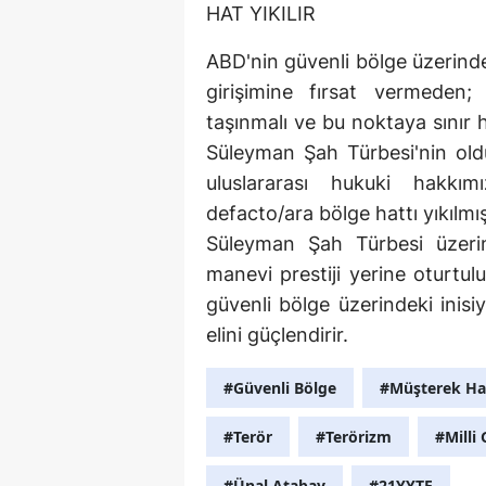
HAT YIKILIR
ABD'nin güvenli bölge üzerinde T
girişimine fırsat vermeden;
taşınmalı ve bu noktaya sınır h
Süleyman Şah Türbesi'nin old
uluslararası hukuki hakkı
defacto/ara bölge hattı yıkılmış
Süleyman Şah Türbesi üzeri
manevi prestiji yerine oturtul
güvenli bölge üzerindeki inisi
elini güçlendirir.
#Güvenli Bölge
#Müşterek Ha
#Terör
#Terörizm
#Milli
#Ünal Atabay
#21YYTE