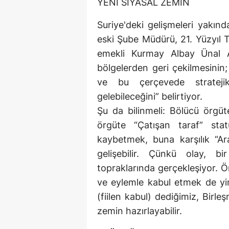
YENİ SİYASAL ZEMİN
Suriye'deki gelişmeleri yakın
eski Şube Müdürü, 21. Yüzyıl 
emekli Kurmay Albay Ünal At
bölgelerden geri çekilmesinin
ve bu çerçevede stratej
gelebileceğini” belirtiyor.
Şu da bilinmeli: Bölücü örgüt
örgüte “Çatışan taraf” stat
kaybetmek, buna karşılık “A
gelişebilir. Çünkü olay, 
topraklarında gerçekleşiyor. Ö
ve eylemle kabul etmek de yin
(fiilen kabul) dediğimiz, Birle
zemin hazırlayabilir.