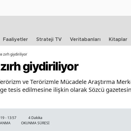
Faaliyetler
Strateji TV
Veritabanları
Kitaplar
 zırh giydiriliyor
ırh giydiriliyor
ü Terörizm ve Terörizmle Mücadele Araştırma Mer
ge tesis edilmesine ilişkin olarak Sözcü gazetes
019 - 13:57
4 Dakika
LANMA
OKUNMA SÜRESİ