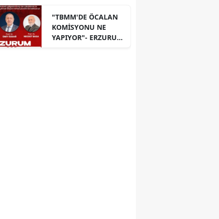
"TBMM'DE ÖCALAN
KOMİSYONU NE
YAPIYOR"- ERZURUM
PANELİ