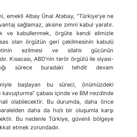
ni, emekli Albay Ünal Atabay, “Türkiye'ye ne
vantaj sağlamaz, aksine zımni kabul yaratır.
k ve kabullenmek, örgüte kendi elimizle
Esas olan örgütün geri çekilmesinin kabulü
iyetinin ezilmesi ve silahlı gücünün
ıdır. Kısacası, ABD'nin terör örgütü ile siyasi-
adığı sürece buradaki tehdit devam
miyle başlayan bu süreci, önümüzdeki
 kavuşturma” çabası içinde ve BM nezdinde
mali olabilecektir. Bu durumda, daha önce
aralelden daha da hızlı bir oluşumla karşı
ecektir. Bu nedenle Türkiye, güvenli bölgeye
dikkat etmek zorundadır.