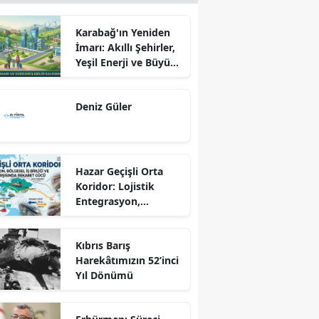
Karabağ'ın Yeniden
İmarı: Akıllı Şehirler,
Yeşil Enerji ve Büyük
Dönüş Programı
Ekseninde
Deniz Güler
Sürdürülebilir
Kalkınma
Hazar Geçişli Orta
Koridor: Lojistik
Entegrasyon,
Bölgesel İş Birliği ve
Kuzey Koridoru
Kıbrıs Barış
Karşısında Rekabet
Harekâtımızın 52’inci
Gücü
Yıl Dönümü