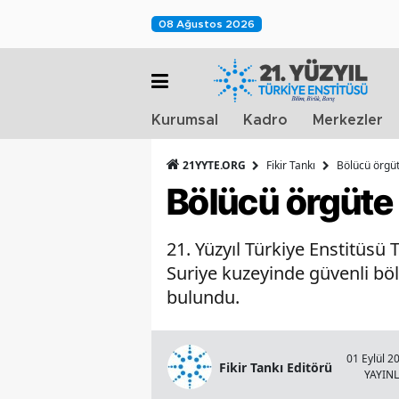
08 Ağustos 2026
Kurumsal
Kadro
Merkezler
21YYTE.ORG
Fikir Tankı
Bölücü örgüte
Bölücü örgüte z
21. Yüzyıl Türkiye Enstitüs
Suriye kuzeyinde güvenli böl
bulundu.
01 Eylül 2
Fikir Tankı Editörü
YAYIN