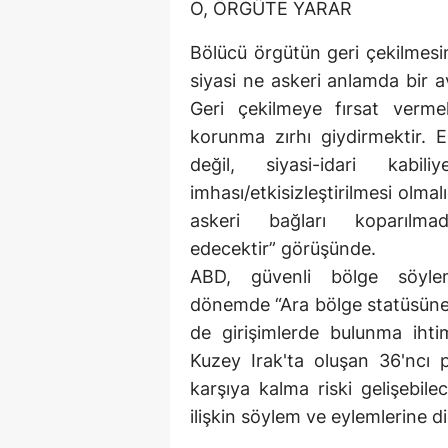
O, ÖRGÜTE YARAR
Bölücü örgütün geri çekilmesi
siyasi ne askeri anlamda bir a
Geri çekilmeye fırsat verme
korunma zırhı giydirmektir. 
değil, siyasi-idari kabil
imhası/etkisizleştirilmesi olmal
askeri bağları koparılm
edecektir” görüşünde.
ABD, güvenli bölge söyle
dönemde “Ara bölge statüsüne
de girişimlerde bulunma ihti
Kuzey Irak'ta oluşan 36'ncı p
karşıya kalma riski gelişebil
ilişkin söylem ve eylemlerine 