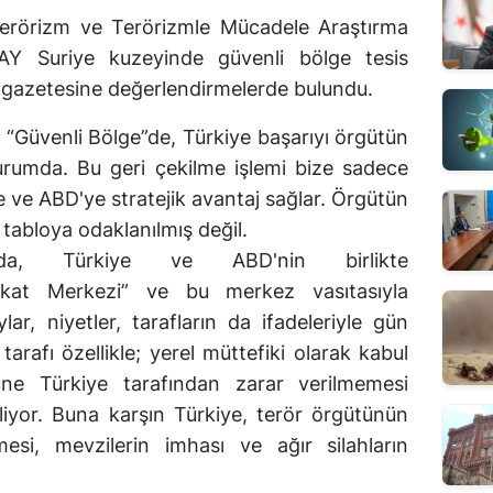
 Terörizm ve Terörizmle Mücadele Araştırma
Y Suriye kuzeyinde güvenli bölge tesis
ü gazetesine değerlendirmelerde bulundu.
 “Güvenli Bölge”de, Türkiye başarıyı örgütün
urumda. Bu geri çekilme işlemi bize sadece
e ve ABD'ye stratejik avantaj sağlar. Örgütün
 tabloya odaklanılmış değil.
da, Türkiye ve ABD'nin birlikte
ekat Merkezi” ve bu merkez vasıtasıyla
lar, niyetler, tarafların da ifadeleriyle gün
rafı özellikle; yerel müttefiki olarak kabul
ne Türkiye tarafından zarar verilmemesi
liyor. Buna karşın Türkiye, terör örgütünün
esi, mevzilerin imhası ve ağır silahların