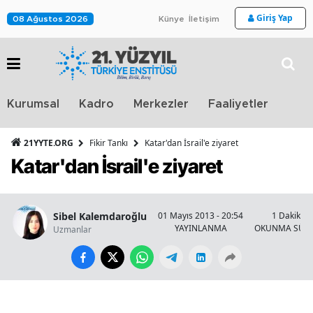
Giriş Yap
08 Ağustos 2026
Künye
İletişim
Stra
Kurumsal
Kadro
Merkezler
Faaliyetler
TV
21YYTE.ORG
Fikir Tankı
Katar'dan İsrail'e ziyaret
Katar'dan İsrail'e ziyaret
Sibel Kalemdaroğlu
01 Mayıs 2013 - 20:54
1 Dakika
YAYINLANMA
OKUNMA SÜRE
Uzmanlar