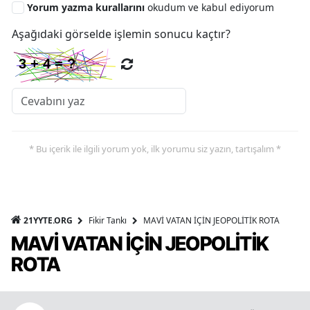
Yorum yazma kurallarını
okudum ve kabul ediyorum
Aşağıdaki görselde işlemin sonucu kaçtır?
* Bu içerik ile ilgili yorum yok, ilk yorumu siz yazın, tartışalım *
21YYTE.ORG
Fikir Tankı
MAVİ VATAN İÇİN JEOPOLİTİK ROTA
MAVİ VATAN İÇİN JEOPOLİTİK
ROTA