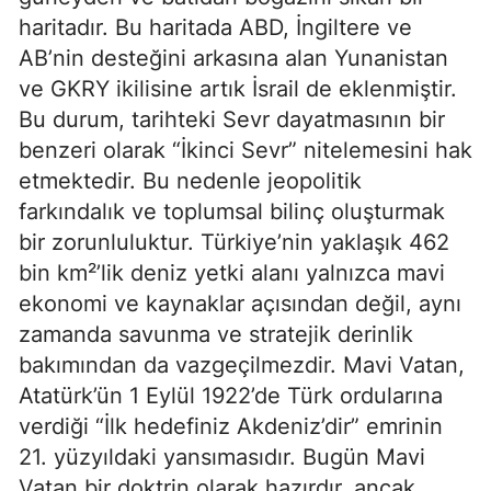
haritadır. Bu haritada ABD, İngiltere ve 
AB’nin desteğini arkasına alan Yunanistan 
ve GKRY ikilisine artık İsrail de eklenmiştir. 
Bu durum, tarihteki Sevr dayatmasının bir 
benzeri olarak “İkinci Sevr” nitelemesini hak 
etmektedir. Bu nedenle jeopolitik 
farkındalık ve toplumsal bilinç oluşturmak 
bir zorunluluktur. Türkiye’nin yaklaşık 462 
bin km²’lik deniz yetki alanı yalnızca mavi 
ekonomi ve kaynaklar açısından değil, aynı 
zamanda savunma ve stratejik derinlik 
bakımından da vazgeçilmezdir. Mavi Vatan, 
Atatürk’ün 1 Eylül 1922’de Türk ordularına 
verdiği “İlk hedefiniz Akdeniz’dir” emrinin 
21. yüzyıldaki yansımasıdır. Bugün Mavi 
Vatan bir doktrin olarak hazırdır, ancak 