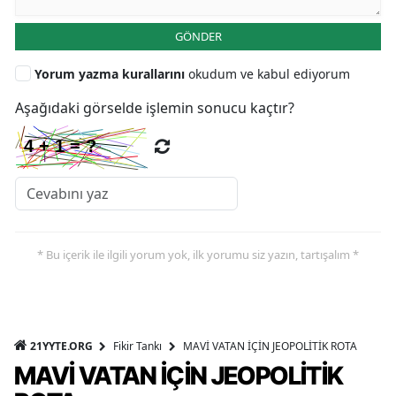
GÖNDER
Yorum yazma kurallarını
okudum ve kabul ediyorum
Aşağıdaki görselde işlemin sonucu kaçtır?
* Bu içerik ile ilgili yorum yok, ilk yorumu siz yazın, tartışalım *
21YYTE.ORG
Fikir Tankı
MAVİ VATAN İÇİN JEOPOLİTİK ROTA
MAVİ VATAN İÇİN JEOPOLİTİK