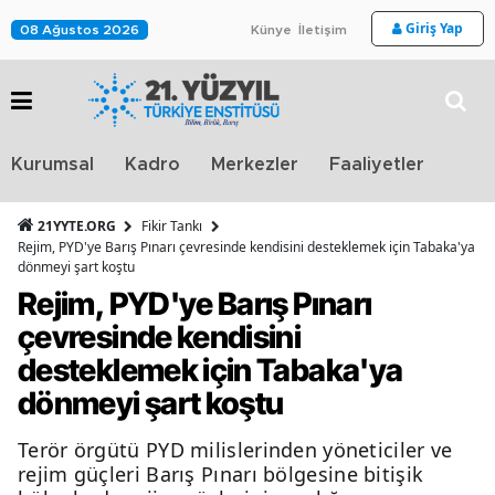
Giriş Yap
08 Ağustos 2026
Künye
İletişim
Stra
Kurumsal
Kadro
Merkezler
Faaliyetler
TV
21YYTE.ORG
Fikir Tankı
Rejim, PYD'ye Barış Pınarı çevresinde kendisini desteklemek için Tabaka'ya
dönmeyi şart koştu
Rejim, PYD'ye Barış Pınarı
çevresinde kendisini
desteklemek için Tabaka'ya
dönmeyi şart koştu
Terör örgütü PYD milislerinden yöneticiler ve
rejim güçleri Barış Pınarı bölgesine bitişik