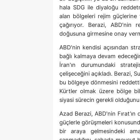
hala SDG ile diyaloğu reddet
alan bölgeleri rejim güçlerine
çağırıyor. Berazi, ABD'nin r
doğusuna girmesine onay verme
ABD'nin kendisi açısından stra
bağlı kalmaya devam edeceğini
İran'ın durumundaki stratej
çelişeceğini açıkladı. Berazi, S
bu bölgeye dönmesini reddettik
Kürtler olmak üzere bölge bil
siyasi sürecin gerekli olduğunu
Azad Berazi, ABD'nin Fırat’ın 
güçlerle görüşmeleri konusunda
bir araya gelmesindeki am
sanmadığını, sahada mevcut bi