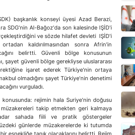
SDK) başkanlık konseyi üyesi Azad Berazi,
onra SDG'nin Al-Bağoz'da son kalesinde IŞİD'i
rçekleştirdiğini ve sözde hilafet devleti IŞİD'i
n ortadan kaldırılmasından sonra Afrin'in
cağını belirtti. Güvenli bölge konusunun
ı, şayet güvenli bölge gerekliyse uluslararası
rektiğine işaret ederek Türkiye'nin ortaya
 makbul olmadığını şayet Türkiye'nin denetimi
acağını vurguladı.
og konusunda: rejimin hala Suriye'nin doğusu
 müzakereleri takip etmekten geri kalmaya
dar sahada fiili ve pratik göstergeler
müzdeki günlerde müzakerelerde ki tutumda
bir esnekliğe tanık olacaklarını belirtti. Rejim