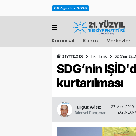
06 Ağustos 2026
Kurumsal
Kadro
Merkezler
21YYTE.ORG
Fikir Tankı
SDG’nin IŞİD
SDG’nin IŞİD'd
kurtarılması
Turgut Adsız
27 Mart 2019 -
YAYINLAN
Bilimsel Danışman