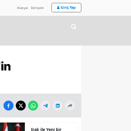
Giriş Yap
Künye
İletişim
'in
Irak ile Yeni bir