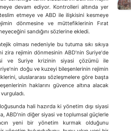
meye devam ediyor. Kontrolleri altında yer
 teslim etmeye ve ABD ile ilişkisini kesmeye
ejimin dönmesine ve müttefiklerinin Fırat
yeceğini sandığını sözlerine ekledi.
tejik olması nedeniyle bu tutuma sıkı sıkıya
 zira rejimin dönmesinin ABD'nin Suriye'de
isi ve Suriye krizinin siyasi çözümü ile
uriye'nin doğu ve kuzeyi bileşenlerinin rejimin
lerini, uluslararası sözleşmelere göre başta
eşenlerinin haklarını güvence altına alacak
 vurguladı.
doğusunda hali hazırda ki yönetim dışı siyasi
, ABD'nin diğer siyasi ve toplumsal güçlerle
acın yeni bir yönetim kurmak olduğunu
r yönetim bulunduğunu, bunu yıkıp yeni bir