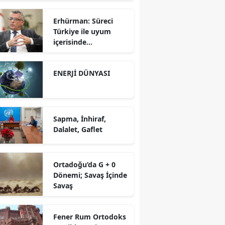
Erhürman: Süreci
Türkiye ile uyum
içerisinde
yürütüyoruz?!
ENERJİ DÜNYASI
Sapma, İnhiraf,
Dalalet, Gaflet
Ortadoğu’da G + 0
Dönemi; Savaş İçinde
Savaş
Fener Rum Ortodoks