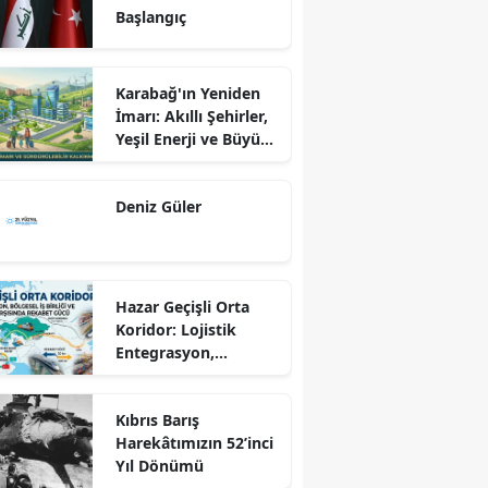
Başlangıç
Karabağ'ın Yeniden
İmarı: Akıllı Şehirler,
Yeşil Enerji ve Büyük
Dönüş Programı
Ekseninde
Deniz Güler
Sürdürülebilir
Kalkınma
Hazar Geçişli Orta
Koridor: Lojistik
Entegrasyon,
Bölgesel İş Birliği ve
Kuzey Koridoru
Kıbrıs Barış
Karşısında Rekabet
Harekâtımızın 52’inci
Gücü
Yıl Dönümü