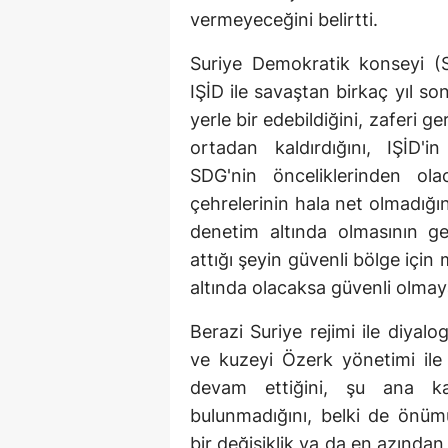
vermeyeceğini belirtti.
Suriye Demokratik konseyi (
IŞİD ile savaştan birkaç yıl s
yerle bir edebildiğini, zaferi ge
ortadan kaldırdığını, IŞİD'i
SDG'nin önceliklerinden ola
çehrelerinin hala net olmadığın
denetim altında olmasının ge
attığı şeyin güvenli bölge için
altında olacaksa güvenli olmay
Berazi Suriye rejimi ile diyal
ve kuzeyi Özerk yönetimi ile
devam ettiğini, şu ana ka
bulunmadığını, belki de önü
bir değişiklik ya da en azından 