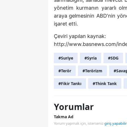
yönetim kurmanın yararlı olma
araya gelmesinin ABD'nin yöne
işaret etti.
Çeviri yapılan kaynak:
http://www.basnews.com/inde
#Suriye
#Syria
#SDG
#Terör
#Terörizm
#Sava
#Fikir Tankı
#Think Tank
Yorumlar
Takma Ad
Yorum yapmak için, isterseniz
giriş yapabilir