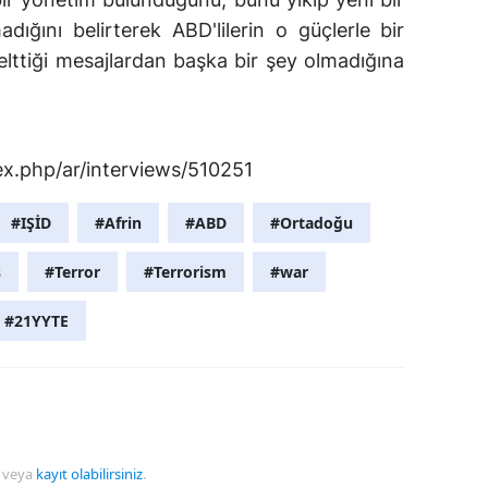
dığını belirterek ABD'lilerin o güçlerle bir
lttiği mesajlardan başka bir şey olmadığına
x.php/ar/interviews/510251
#IŞİD
#Afrin
#ABD
#Ortadoğu
ş
#Terror
#Terrorism
#war
#21YYTE
veya
kayıt olabilirsiniz
.