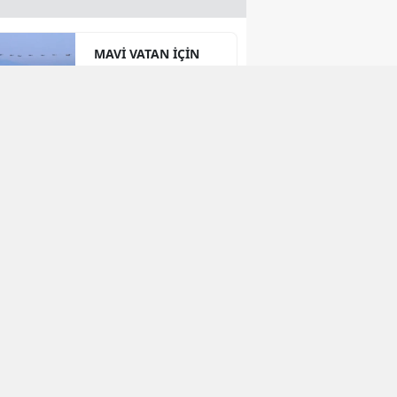
MAVİ VATAN İÇİN
JEOPOLİTİK ROTA
Strategic
Partnerships in
International
Relations: Reality or
Fantasy?
Irak ile Yeni bir
Başlangıç
Karabağ'ın Yeniden
İmarı: Akıllı Şehirler,
Yeşil Enerji ve Büyük
Dönüş Programı
Ekseninde