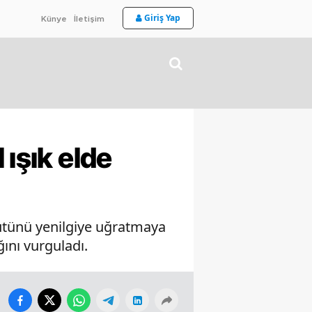
Giriş Yap
Künye
İletişim
 ışık elde
gütünü yenilgiye uğratmaya
ını vurguladı.