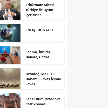
Erhürman: Süreci
Türkiye ile uyum
içerisinde
yürütüyoruz?!
ENERJİ DÜNYASI
Sapma, İnhiraf,
Dalalet, Gaflet
Ortadoğu’da G + 0
Dönemi; Savaş İçinde
Savaş
Fener Rum Ortodoks
Patrikhanesi