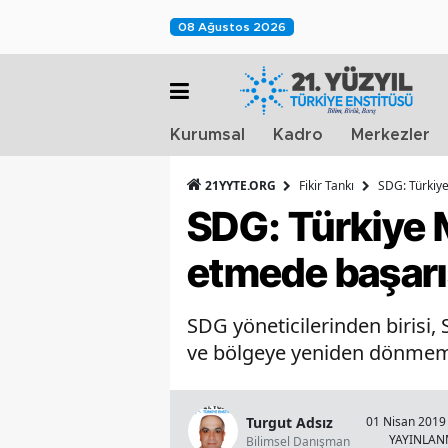
08 Ağustos 2026
Kurumsal
Kadro
Merkezler
21YYTE.ORG
Fikir Tankı
SDG: Türkiye
SDG: Türkiye M
etmede başarı
SDG yöneticilerinden birisi
ve bölgeye yeniden dönmemes
Turgut Adsız
01 Nisan 2019 
YAYINLA
Bilimsel Danışman