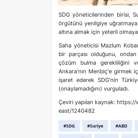
SDG yöneticilerinden birisi, 
örgütünü yenilgiye uğratmay
altına almak için yeterli olmaya
Saha yöneticisi Mazlum Kobani
bir parçası olduğunu, ondan
çözüm bulma gerekliliğini vu
Ankara'nın Menbiç'e girmek iç
işaret ederek SDG'nin Türkiy
(onaylamadığını) vurguladı.
Çeviri yapılan kaynak: https
east/1240482
#SDG
#Suriye
#ABD