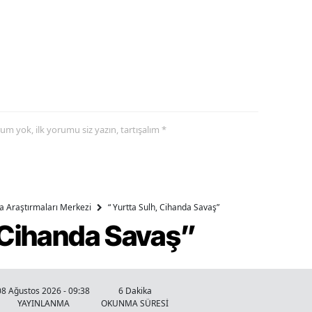
yorum yok, ilk yorumu siz yazın, tartışalım *
ika Araştırmaları Merkezi
“ Yurtta Sulh, Cihanda Savaş”
, Cihanda Savaş”
08 Ağustos 2026 - 09:38
6 Dakika
YAYINLANMA
OKUNMA SÜRESİ