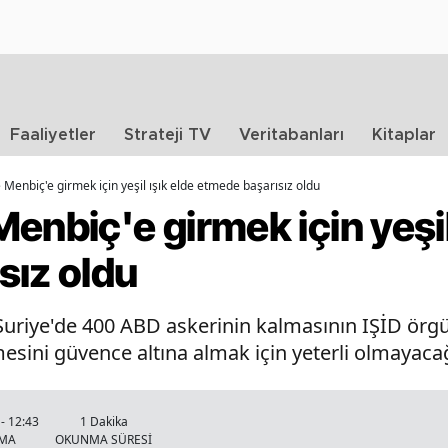
Faaliyetler
Strateji TV
Veritabanları
Kitaplar
 Menbiç'e girmek için yeşil ışık elde etmede başarısız oldu
enbiç'e girmek için yeşil
sız oldu
, Suriye'de 400 ABD askerinin kalmasının IŞİD ör
ini güvence altına almak için yeterli olmayacağ
- 12:43
1 Dakika
NMA
OKUNMA SÜRESİ