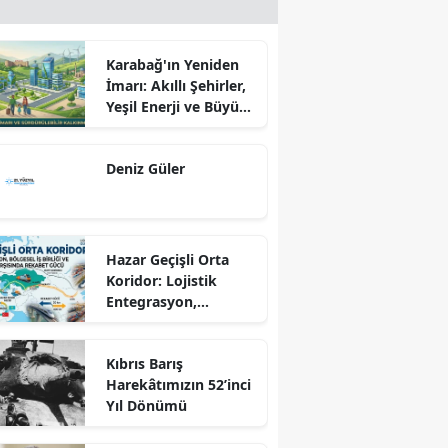
Karabağ'ın Yeniden
İmarı: Akıllı Şehirler,
Yeşil Enerji ve Büyük
Dönüş Programı
Ekseninde
Deniz Güler
Sürdürülebilir
Kalkınma
Hazar Geçişli Orta
Koridor: Lojistik
Entegrasyon,
Bölgesel İş Birliği ve
Kuzey Koridoru
Kıbrıs Barış
Karşısında Rekabet
Harekâtımızın 52’inci
Gücü
Yıl Dönümü