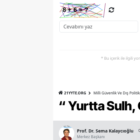
* Bu içerik ile ilgili 
21YYTE.ORG
Milli Güvenlik Ve Dış Polit
“ Yurtta Sulh
Prof. Dr. Sema Kalaycıoğlu
Merkez Başkanı