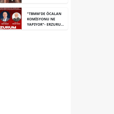
"TBMM'DE ÖCALAN
KOMİSYONU NE
YAPIYOR"- ERZURUM
PANELİ