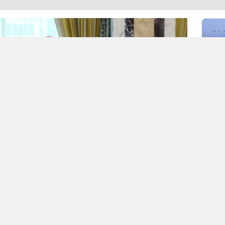
sitesinde çağın modası, adı ve iddiası büyük ama