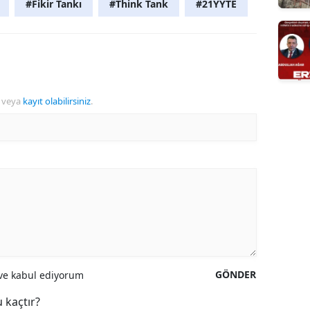
#Fikir Tankı
#Think Tank
#21YYTE
veya
kayıt olabilirsiniz
.
GÖNDER
e kabul ediyorum
 kaçtır?