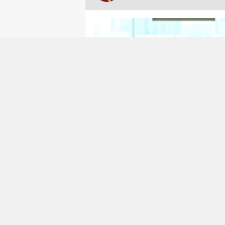
Dün 21. Yüzyıl Türkiye Enstitüsü 