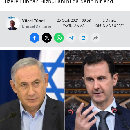
üzere Lübnan Hizbullahı’nı da derin bir end
Yücel Tünel
25 Ocak 2021 - 09:53
2 Dakika
YAYINLANMA
OKUNMA SÜRESİ
Bilimsel Danışman