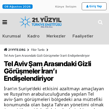
Giriş Yap
08 Ağustos 2026
Künye
İletişim
Stra
Kurumsal
Kadro
Merkezler
Faaliyetler
TV
21YYTE.ORG
Fikir Tankı
Tel Aviv Şam Arasındaki Gizli Görüşmeler İran’ı Endişelendiriyor
Tel Aviv Şam Arasındaki Gizli
Görüşmeler İran’ı
Endişelendiriyor
İran’ın Suriye’deki etkisini azaltmayı amaçlayan
ve Rusya’nın arabuluculuğunda yapılan Tel
aviv-Şam görüşmeleri bölgedeki ana müttefiki
konumunda olan başta Tahran yönetimi olmak