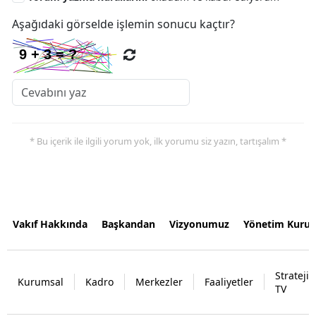
Aşağıdaki görselde işlemin sonucu kaçtır?
* Bu içerik ile ilgili yorum yok, ilk yorumu siz yazın, tartışalım *
Vakıf Hakkında
Başkandan
Vizyonumuz
Yönetim Kurul
Strateji
Kurumsal
Kadro
Merkezler
Faaliyetler
TV