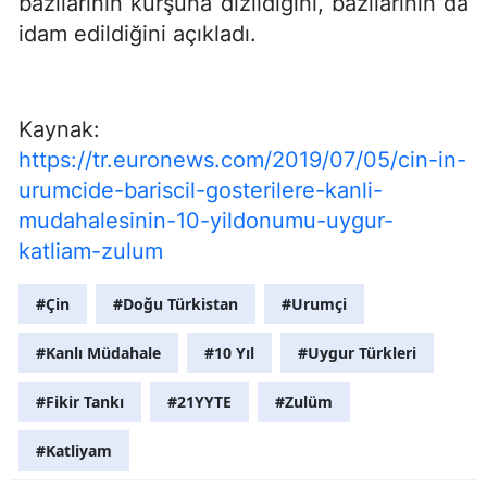
bazılarının kurşuna dizildiğini, bazılarının da
idam edildiğini açıkladı.
Kaynak:
https://tr.euronews.com/2019/07/05/cin-in-
urumcide-bariscil-gosterilere-kanli-
mudahalesinin-10-yildonumu-uygur-
katliam-zulum
#Çin
#Doğu Türkistan
#Urumçi
#Kanlı Müdahale
#10 Yıl
#Uygur Türkleri
#Fikir Tankı
#21YYTE
#Zulüm
#Katliyam