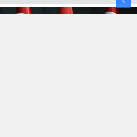
Hürmüz’de kopan
“Efsanevi Öfke(Epic Fury)”
fırtınası,
bölgenin yüksek gerilimli atmosferini terk etmek bilmeyince
Irak’la 3 yıl önce şiddetli imtizaçsızlık nedeniyle mahkemede
biten boşanma bu aybaşında yeni bir anlaşmayla sonuçlandı.