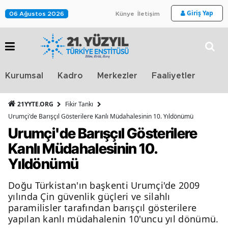
Giriş Yap
06 Ağustos 2026
Künye
İletişim
Stra
Kurumsal
Kadro
Merkezler
Faaliyetler
TV
21YYTE.ORG
Fikir Tankı
Urumçi'de Barışçıl Gösterilere Kanlı Müdahalesinin 10. Yıldönümü
Urumçi'de Barışçıl Gösterilere
Kanlı Müdahalesinin 10.
Yıldönümü
Doğu Türkistan'ın başkenti Urumçi'de 2009
yılında Çin güvenlik güçleri ve silahlı
paramilisler tarafından barışçıl gösterilere
yapılan kanlı müdahalenin 10'uncu yıl dönümü.