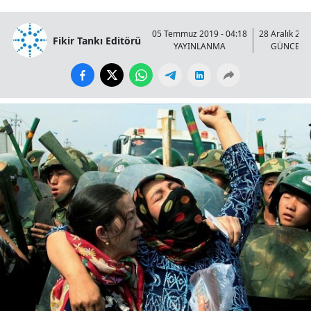
05 Temmuz 2019 - 04:18
28 Aralık 202
Fikir Tankı Editörü
YAYINLANMA
GÜNCELL