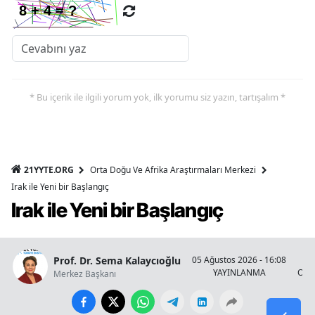
* Bu içerik ile ilgili yorum yok, ilk yorumu siz yazın, tartışalım *
21YYTE.ORG
Orta Doğu Ve Afrika Araştırmaları Merkezi
Irak ile Yeni bir Başlangıç
Irak ile Yeni bir Başlangıç
Prof. Dr. Sema Kalaycıoğlu
05 Ağustos 2026 - 16:08
YAYINLANMA
OKU
Merkez Başkanı