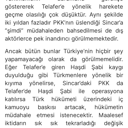
göstererek Telafer’e yönelik harekete
geçme olasılığı çok düşüktür. Aynı şekilde
iki yıldan fazladır PKK’nın üslendiği Sincar’a
“şimdi” müdahaleden bahsedilmesi de dış
aktörlerce pek inandırıcı görülmemektedir.
Ancak bütün bunlar Türkiye’nin hiçbir şey
yapamayacağı olarak da görülmemelidir.
Eğer Telafer’e giren Haşdi Şabi kaygı
duyulduğu gibi Türkmenlere yönelik bir
kıyıma yönelirse, Sincar’daki PKK da
Telafer’de Haşdi Şabi ile operasyona
katılırsa Türk hükümeti üzerindeki iç
kamuoyu baskısı artacak, hükümetin
müdahale etmesi istenecektir. Maalesef
iktidarın sık sık tekrarladığı değişik