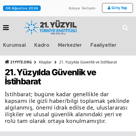
Giriş Yap
08 Ağustos 2026
Künye
İletişim
Stra
Kurumsal
Kadro
Merkezler
Faaliyetler
TV
21YYTE.ORG
Kitaplar
21. Yüzyılda Güvenlik ve İstihbarat
21. Yüzyılda Güvenlik ve
İstihbarat
İstihbarat; bugüne kadar genellikle dar
kapsamı ile gizli haber/bilgi toplamak şeklinde
algılanmış, önemi idrak edilse de, uluslararası
ilişkiler ve ulusal güvenlik alanındaki yeri ve
rolü tam olarak ortaya konulmamıştır.