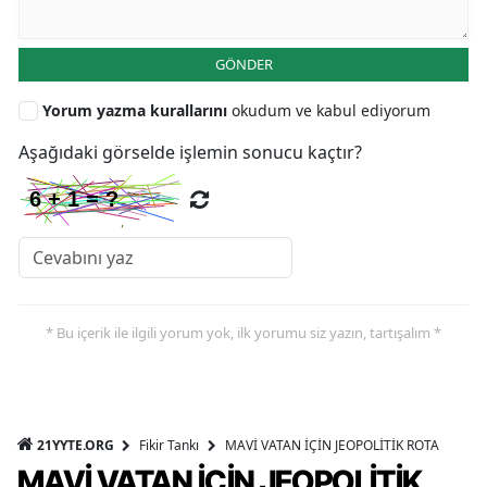
GÖNDER
Yorum yazma kurallarını
okudum ve kabul ediyorum
Aşağıdaki görselde işlemin sonucu kaçtır?
* Bu içerik ile ilgili yorum yok, ilk yorumu siz yazın, tartışalım *
21YYTE.ORG
Fikir Tankı
MAVİ VATAN İÇİN JEOPOLİTİK ROTA
MAVİ VATAN İÇİN JEOPOLİTİK