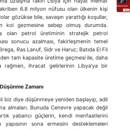
ama uzlaşma fakiri Libya için hayat memat
 takriben 6.8 milyon nüfusu olan ülkenin kişi
dolar gözükse bile, savaşın yarattığı koşullar,
ğun kol gezmesine sebep olmuş durumda.
ı olan petrol üretiminin stratejik petrol
rması sonucu azalması, fakirleşmenin temel
rega, Ras Lanuf, Sidr ve Haruc; Batıda El Fil
niden tam kapasite üretime geçmesi ile, daha
 rağmen, ihracat gelirlerinin Libya’ya bir
nı Düşünme Zamanı
il biz diye düşünmeye yeniden başlayıp, adil
ına almaları. Bunuda Cenevre yapacak değil
rtık yabancı güçlerin, kendi menfaatlerini
lı yapısının sona ermesini desteklemeleri