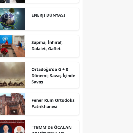
yürütüyoruz?!
ENERJİ DÜNYASI
Sapma, İnhiraf,
Dalalet, Gaflet
Ortadoğu’da G + 0
Dönemi; Savaş İçinde
Savaş
Fener Rum Ortodoks
Patrikhanesi
"TBMM'DE ÖCALAN