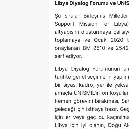
Libya Diyalog Forumu ve UNI
Şu sıralar Birleşmiş Millet
Support Mission for Libya) 
altyapısını oluşturmaya çalışı
toplamaya ve Ocak 2020 tar
onaylanan BM 2510 ve 2542 s
sarf ediyor.
Libya Diyalog Forumunun ama
tarihte genel seçimlerin yapıl
bir siyasi kadro, yer ile yek
amaçla UNISMIL’in ön koşullar
hemen görevini bırakması. San
geleceği için istifaya hazır. G
için er veya geç bu kaçınılm
Libya için iyi olanın, Doğu A