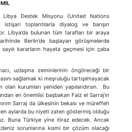
SMIL
ler Libya Destek Misyonu (United Nations
istişari toplantılarla diyalog ve barışın
yor. Libya’da bulunan tüm tarafları bir araya
ihinde Berlin’de başlayan görüşmelerde
ayılı kararların hayata geçmesi için çaba
cı, uzlaşma zeminlerinin öngöreceği bir
masını sağlamak ki meşruluğu tartışılmayacak
san olan kurumları yeniden yapılandırsın. Bu
ından en önemlisi başbakan Faiz el Sarraj’ın
ırım Sarraj da ülkesinin bekası ve müreffeh
eçen aylarda bu niyeti zaten göstermiş olduğu
az. Buna Türkiye yine itiraz edecek. Ancak
kdeniz sorunlarına kısmi bir çözüm olacağı