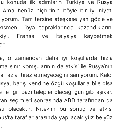
 Bu konuda ilk adımların Türkiye ve Rusya
. Ama henüz hiçbirinin böyle bir iyi niyeti
miyorum. Tam tersine ateşkese yan gözle ve
kısmen Libya topraklarında kazandıklarını
kiyi, Fransa ve İtalya’ya kaybetmek
or.
a, o zamandan daha iyi koşullarda hızla
a sınır komşularının da etkisi ile Rusya’nın
da fazla itiraz etmeyeceğini sanıyorum. Kaldı
sya, barışı kendine özgü koşullarla bile olsa
le ilgili bazı talepler olacağı gün gibi aşikâr.
kan seçimleri sonrasında ABD tarafından da
u olacaktır. Nitekim bu sonuç ve etkisi
us’ta taraflar arasında yapılacak yüz be yüz
.