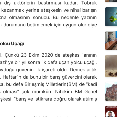
u dış aktörlerin bastırması kadar, Tobruk
 kazanmak yerine ateşkesin ve nihai barışın
 ikna olmasının sonucu. Bu nedenle yazının
 son durumunu betimlemek için uygun olur diye
Yolcu Uçağı
mi. Çünkü 23 Ekim 2020 de ateşkes ilanının
i’ ye bir yıl sonra ilk defa uçan yolcu uçağı,
uyduğu güvenin ilk işareti oldu. Demek artık
 Haftar’ın da bunu bir barış güvercini olarak
sa, bu defa Birleşmiş Milletlerin(BM) de “kedi
uş olması” çok mümkün. Nitekim BM Genel
kesi “barış ve istikrara doğru olarak atılmış