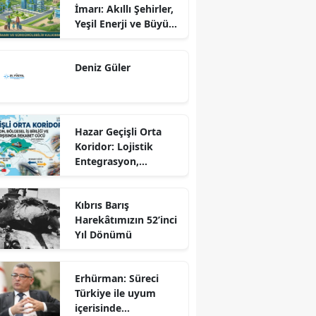
İmarı: Akıllı Şehirler,
Yeşil Enerji ve Büyük
Dönüş Programı
Ekseninde
Deniz Güler
Sürdürülebilir
Kalkınma
Hazar Geçişli Orta
Koridor: Lojistik
Entegrasyon,
Bölgesel İş Birliği ve
Kuzey Koridoru
Kıbrıs Barış
Karşısında Rekabet
Harekâtımızın 52’inci
Gücü
Yıl Dönümü
Erhürman: Süreci
Türkiye ile uyum
içerisinde