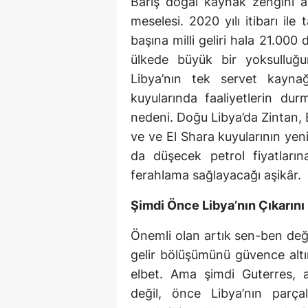
Barış doğal kaynak zengini 
meselesi. 2020 yılı itibarı ile
başına milli geliri hala 21.000 
ülkede büyük bir yoksullu
Libya’nın tek servet kaynağ
kuyularında faaliyetlerin du
nedeni. Doğu Libya’da Zintan, B
ve ve El Shara kuyularının ye
da düşecek petrol fiyatlarına
ferahlama sağlayacağı aşikâr.
Şimdi Önce Libya’nın Çıkarı
Önemli olan artık sen-ben değ
gelir bölüşümünü güvence alt
elbet. Ama şimdi Guterres, a
değil, önce Libya’nın parça