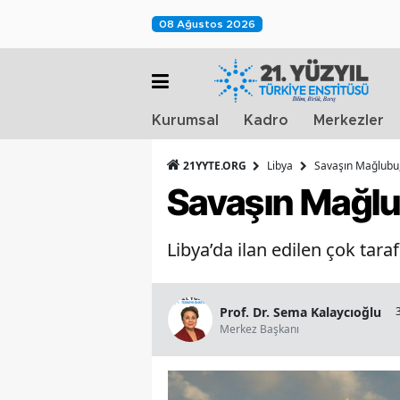
08 Ağustos 2026
Kurumsal
Kadro
Merkezler
21YYTE.ORG
Libya
Savaşın Mağlubu,
Savaşın Mağlub
Libya’da ilan edilen çok tara
Prof. Dr. Sema Kalaycıoğlu
Merkez Başkanı