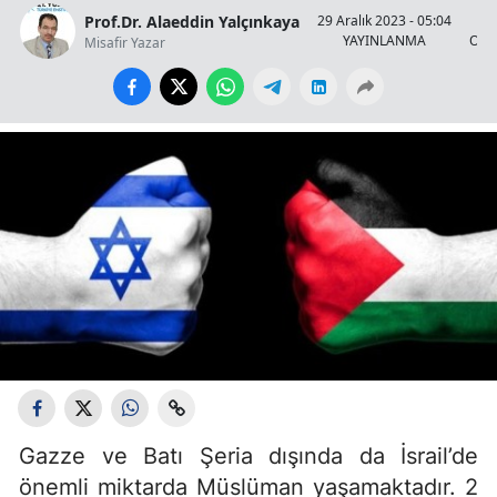
Prof.Dr. Alaeddin Yalçınkaya
29 Aralık 2023 - 05:04
YAYINLANMA
OKU
Misafir Yazar
Gazze ve Batı Şeria dışında da İsrail’de
önemli miktarda Müslüman yaşamaktadır. 2