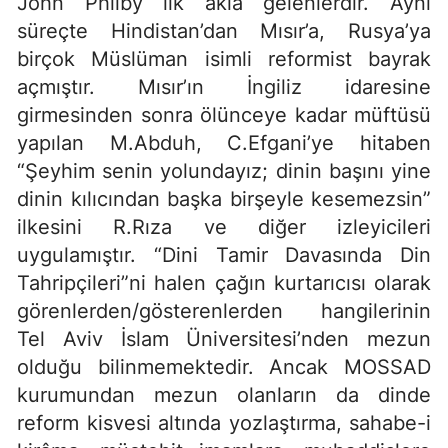
John Philby ilk akla gelenlerdir. Aynı
süreçte Hindistan’dan Mısır’a, Rusya’ya
birçok Müslüman isimli reformist bayrak
açmıştır. Mısır’ın İngiliz idaresine
girmesinden sonra ölünceye kadar müftüsü
yapılan M.Abduh, C.Efgani’ye hitaben
“Şeyhim senin yolundayız; dinin başını yine
dinin kılıcından başka birşeyle kesemezsin”
ilkesini R.Rıza ve diğer izleyicileri
uygulamıştır. “Dini Tamir Davasında Din
Tahripçileri”ni halen çağın kurtarıcısı olarak
görenlerden/gösterenlerden hangilerinin
Tel Aviv İslam Üniversitesi’nden mezun
olduğu bilinmemektedir. Ancak MOSSAD
kurumundan mezun olanların da dinde
reform kisvesi altında yozlaştırma, sahabe-i