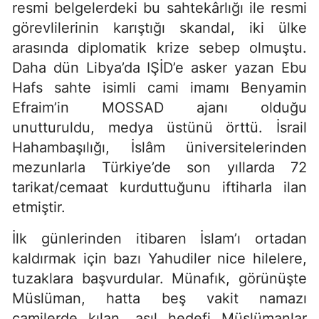
resmi belgelerdeki bu sahtekârlığı ile resmi
görevlilerinin karıştığı skandal, iki ülke
arasında diplomatik krize sebep olmuştu.
Daha dün Libya’da IŞİD’e asker yazan Ebu
Hafs sahte isimli cami imamı Benyamin
Efraim’in MOSSAD ajanı olduğu
unutturuldu, medya üstünü örttü. İsrail
Hahambaşılığı, İslâm üniversitelerinden
mezunlarla Türkiye’de son yıllarda 72
tarikat/cemaat kurduttuğunu iftiharla ilan
etmiştir.
İlk günlerinden itibaren İslam’ı ortadan
kaldırmak için bazı Yahudiler nice hilelere,
tuzaklara başvurdular. Münafık, görünüşte
Müslüman, hatta beş vakit namazı
camilerde kılan, asıl hedefi Müslümanlar