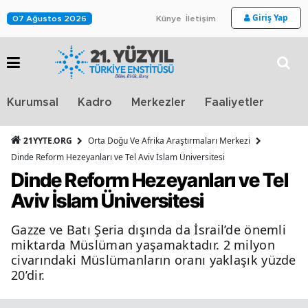
Giriş Yap
07 Ağustos 2026
Künye
İletişim
Stra
Kurumsal
Kadro
Merkezler
Faaliyetler
TV
21YYTE.ORG
Orta Doğu Ve Afrika Araştırmaları Merkezi
Dinde Reform Hezeyanları ve Tel Aviv İslam Üniversitesi
Dinde Reform Hezeyanları ve Tel
Aviv İslam Üniversitesi
Gazze ve Batı Şeria dışında da İsrail’de önemli
miktarda Müslüman yaşamaktadır. 2 milyon
civarındaki Müslümanların oranı yaklaşık yüzde
20’dir.