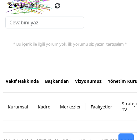
* Bu içerik ile ilgili yorum yok, ilk yorumu siz yazın, tartışalım *
Vakıf Hakkında
Başkandan
Vizyonumuz
Yönetim Kurul
Strateji
Kurumsal
Kadro
Merkezler
Faaliyetler
TV