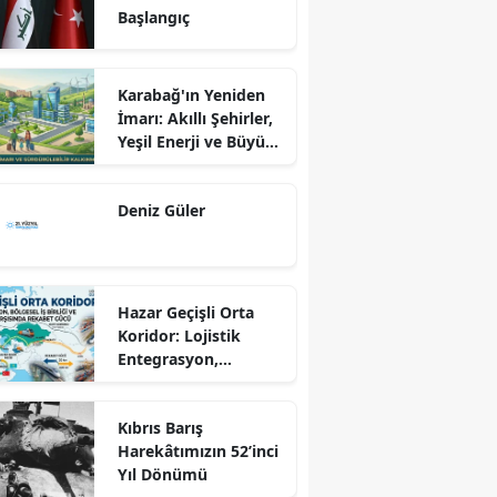
Başlangıç
Karabağ'ın Yeniden
İmarı: Akıllı Şehirler,
Yeşil Enerji ve Büyük
Dönüş Programı
Ekseninde
Deniz Güler
Sürdürülebilir
Kalkınma
Hazar Geçişli Orta
Koridor: Lojistik
Entegrasyon,
Bölgesel İş Birliği ve
Kuzey Koridoru
Kıbrıs Barış
Karşısında Rekabet
Harekâtımızın 52’inci
Gücü
Yıl Dönümü