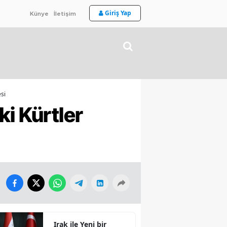
Giriş Yap
Künye
İletişim
esi
i Kürtler
Irak ile Yeni bir