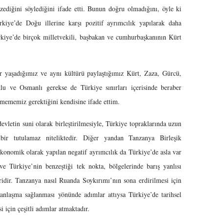
zediğini söylediğini ifade etti. Bunun doğru olmadığını, öyle ki
kiye’de Doğu illerine karşı pozitif ayrımcılık yapılarak daha
ürkiye’de birçok milletvekili, başbakan ve cumhurbaşkanının Kürt
ber yaşadığımız ve aynı kültürü paylaştığımız Kürt, Zaza, Gürcü,
lu ve Osmanlı gerekse de Türkiye sınırları içerisinde beraber
mememiz gerektiğini kendisine ifade ettim.
 devletin suni olarak birleştirilmesiyle, Türkiye topraklarında uzun
i bir tutulamaz niteliktedir. Diğer yandan Tanzanya Birleşik
ekonomik olarak yapılan negatif ayrımcılık da Türkiye’de asla var
e Türkiye’nin benzeştiği tek nokta, bölgelerinde barış yanlısı
ridir. Tanzanya nasıl Ruanda Soykırımı’nın sona erdirilmesi için
anlaşma sağlanması yönünde adımlar attıysa Türkiye’de tarihsel
i için çeşitli adımlar atmaktadır.