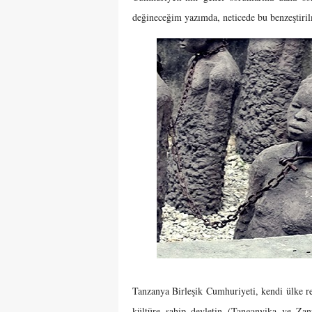
değineceğim yazımda, neticede bu benzeştiril
Tanzanya Birleşik Cumhuriyeti, kendi ülke res
kültüre sahip devletin (Tanganyika ve Zanzi