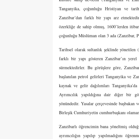
Tanganyika, çoğunluğu Hristiyan ve tarihs
Zanzibar’dan farklı bir yapı arz etmekted
özerkliğe de sahip olmuş, 1600’lerden itiba
çoğunluğu Müslüman olan 3 ada (Zanzibar, 
Tarihsel olarak sultanlık şeklinde yönetile
farklı bir yapı gösteren Zanzibar’ın yerel 
sürmektedirler. Bu görüşlere göre, Zanzib
başlanılan petrol gelirleri Tanganyika ve Zan
kaynak ve gelir dağılımları Tanganyika’da
Ayrımcılık yapıldığına dair diğer bir g
yönündedir. Yasalar çerçevesinde başbakan ve
Birleşik Cumhuriyetin cumhurbaşkanı olamam
Zanzibarlı öğrencimin bana yöneltmiş olduğu
ayrımcılığın yapılıp yapılmadığını öğren