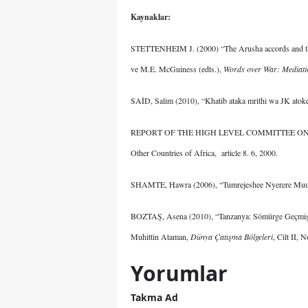
Kaynaklar:
STETTENHEIM J. (2000) “The Arusha accords and the f
ve M.E. McGuiness (edts.),
Words over War: Mediatio
SAİD, Salim (2010), “Khatib ataka mrithi wa JK atok
REPORT OF THE HIGH LEVEL COMMITTEE ON THE I
Other Countries of Africa, article 8. 6, 2000.
SHAMTE, Hawra (2006), “Tumrejeshee Nyerere Mu
BOZTAŞ, Asena (2010), “Tanzanya: Sömürge Geçmişind
Muhittin Ataman,
Dünya Çatışma Bölgeleri
, Cilt II, 
Yorumlar
Takma Ad