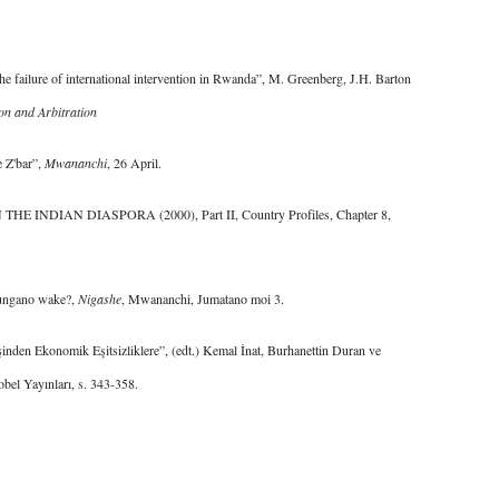
ailure of international intervention in Rwanda”, M. Greenberg, J.H. Barton
n and Arbitration
e Z'bar”,
Mwananchi
, 26 April.
NDIAN DIASPORA (2000), Part II, Country Profiles, Chapter 8,
ungano wake?,
Nigashe
, Mwananchi, Jumatano moi 3.
en Ekonomik Eşitsizliklere”, (edt.) Kemal İnat, Burhanettin Duran ve
Nobel Yayınları, s. 343-358.