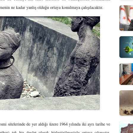
menin ne kadar yanlış olduğu ortaya konulmaya çalışılacaktır.
mi sitelerinde de yer aldığı üzere 1964 yılında iki ayrı tarihe ve
bar) tek bir devlet olarak birleştirilmesiyle ortaya çıkmıştır.