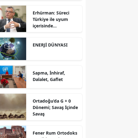
Erhürman: Süreci
Türkiye ile uyum
içerisinde
yürütüyoruz?!
ENERJİ DÜNYASI
Sapma, İnhiraf,
Dalalet, Gaflet
Ortadoğu’da G + 0
Dönemi; Savaş İçinde
Savaş
Fener Rum Ortodoks