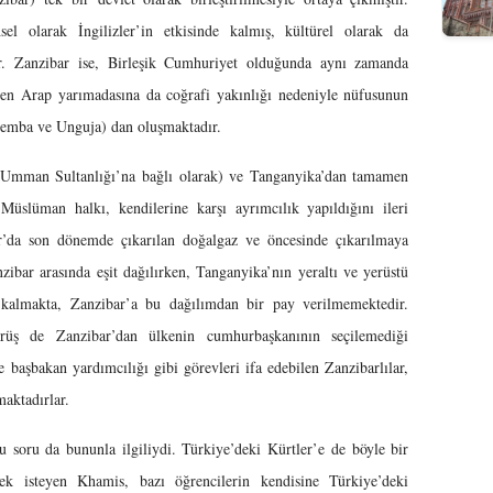
el olarak İngilizler’in etkisinde kalmış, kültürel olarak da
ir. Zanzibar ise, Birleşik Cumhuriyet olduğunda aynı zamanda
ren Arap yarımadasına da coğrafi yakınlığı nedeniyle nüfusunun
Pemba ve Unguja) dan oluşmaktadır.
n (Umman Sultanlığı’na bağlı olarak) ve Tanganyika’dan tamamen
Müslüman halkı, kendilerine karşı ayrımcılık yapıldığını ileri
ar’da son dönemde çıkarılan doğalgaz ve öncesinde çıkarılmaya
zibar arasında eşit dağılırken, Tanganyika’nın yeraltı ve yerüstü
 kalmakta, Zanzibar’a bu dağılımdan bir pay verilmemektedir.
örüş de Zanzibar’dan ülkenin cumhurbaşkanının seçilemediği
 başbakan yardımcılığı gibi görevleri ifa edebilen Zanzibarlılar,
aktadırlar.
 soru da bununla ilgiliydi. Türkiye’deki Kürtler’e de böyle bir
mek isteyen Khamis, bazı öğrencilerin kendisine Türkiye’deki