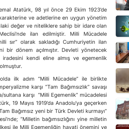
mal Atatürk, 98 yıl önce 29 Ekim 1923’de
n karakterine ve adetlerine en uygun yönetim
laki değer ve niteliklere sahip bir idare olan
clisi’nde ilan edilmiştir. Milli Mücadele
illi sır” olarak sakladığı Cumhuriyetin ilan
ni bir dönem açılmıştır. Devleti yönetecek
i iradesini kendi eline almış ve egemenlik
 olmuştur.
lda ilk adım “Milli Mücadele” ile birlikte
 emperyalizme karşı “Tam Bağımsızlık” savaşı
a/sultana karşı “Milli Egemenlik” mücadelesi
atürk, 19 Mayıs 1919’da Anadolu’ya geçerken
Tam Bağımsız yeni bir Türk Devleti kurmayı”
i’nde; “Milletin bağımsızlığını yine milletin
lkesi ile Milli Egemenliğin hayati önemini ve