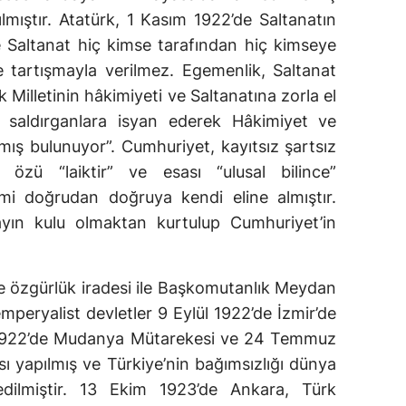
lmıştır. Atatürk, 1 Kasım 1922’de Saltanatın
e Saltanat hiç kimse tarafından hiç kimseye
e tartışmayla verilmez. Egemenlik, Saltanat
rk Milletinin hâkimiyeti ve Saltanatına zorla el
u saldırganlara isyan ederek Hâkimiyet ve
almış bulunuyor”. Cumhuriyet, kayıtsız şartsız
, özü “laiktir” ve esası “ulusal bilince”
imi doğrudan doğruya kendi eline almıştır.
rayın kulu olmaktan kurtulup Cumhuriyet’in
e özgürlük iradesi ile Başkomutanlık Meydan
mperyalist devletler 9 Eylül 1922’de İzmir’de
 1922’de Mudanya Mütarekesi ve 24 Temmuz
ı yapılmış ve Türkiye’nin bağımsızlığı dünya
 edilmiştir. 13 Ekim 1923’de Ankara, Türk