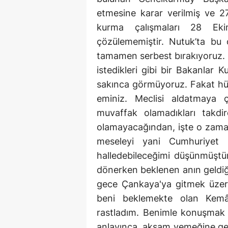
etmesine karar verilmiş ve 2
kurma çalışmaları 28 Ek
çözülememiştir. Nutuk’ta bu
tamamen serbest bırakıyoruz. K
istedikleri gibi bir Bakanlar 
sakınca görmüyoruz. Fakat h
eminiz. Meclisi aldatmaya ç
muvaffak olamadıkları takdi
olamayacağından, işte o zama
meseleyi yani Cumhuriyet i
halledebileceğimi düşünmüştü
dönerken beklenen anın geldiğ
gece Çankaya'ya gitmek üzere 
beni beklemekte olan Kemâl
rastladım. Benimle konuşmak 
anlayınca, akşam yemeğine gel