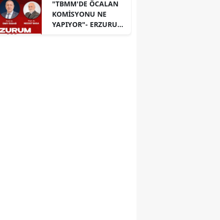
"TBMM'DE ÖCALAN
KOMİSYONU NE
YAPIYOR"- ERZURUM
PANELİ