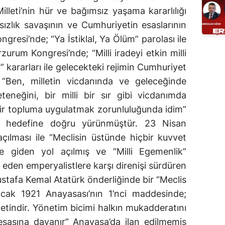
lleti’nin hür ve bağımsız yaşama kararlılığı
sızlık savaşının ve Cumhuriyetin esaslarının
ongresi’nde; “Ya İstiklal, Ya Ölüm” parolası ile
rzurum Kongresi’nde; “Milli iradeyi etkin milli
” kararları ile gelecekteki rejimin Cumhuriyet
 “Ben, milletin vicdanında ve geleceğinde
eneğini, bir milli bir sır gibi vicdanımda
ir topluma uygulatmak zorunluluğunda idim”
mi hedefine doğru yürünmüştür. 23 Nisan
açılması ile “Meclisin üstünde hiçbir kuvvet
te giden yol açılmış ve “Milli Egemenlik”
al eden emperyalistlere karşı direnişi sürdüren
ustafa Kemal Atatürk önderliğinde bir “Meclis
cak 1921 Anayasası’nın 1’nci maddesinde;
letindir. Yönetim bicimi halkın mukadderatını
i esasına dayanır” Anayasa’da ilan edilmemiş