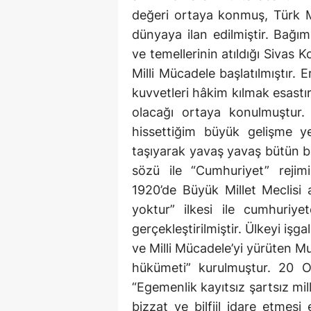
değeri ortaya konmuş, Türk Mi
dünyaya ilan edilmiştir. Bağım
ve temellerinin atıldığı Sivas K
Milli Mücadele başlatılmıştır. E
kuvvetleri hâkim kılmak esastır
olacağı ortaya konulmuştur.
hissettiğim büyük gelişme yet
taşıyarak yavaş yavaş bütün b
sözü ile “Cumhuriyet” reji
1920’de Büyük Millet Meclisi 
yoktur” ilkesi ile cumhuriye
gerçekleştirilmiştir. Ülkeyi işg
ve Milli Mücadele’yi yürüten M
hükümeti” kurulmuştur. 20 O
“Egemenlik kayıtsız şartsız mil
bizzat ve bilfiil idare etmes