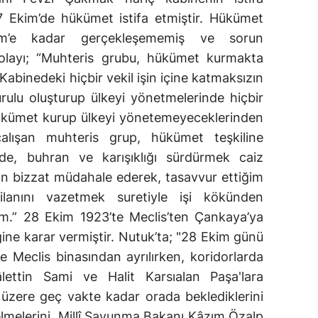
7 Ekim’de hükümet istifa etmiştir. Hükümet
im’e kadar gerçekleşememiş ve sorun
 olayı; “Muhteris grubu, hükümet kurmakta
abinedeki hiçbir vekil işin içine katmaksızın
Kurulu oluşturup ülkeyi yönetmelerinde hiçbir
ükümet kurup ülkeyi yönetemeyeceklerinden
alışan muhteris grup, hükümet teşkiline
rde, buhran ve karışıklığı sürdürmek caiz
n bizzat müdahale ederek, tasavvur ettiğim
lanını vazetmek suretiyle işi kökünden
m.” 28 Ekim 1923’te Meclis’ten Çankaya’ya
ine karar vermiştir. Nutuk’ta; "28 Ekim günü
Meclis binasından ayrılırken, koridorlarda
ettin Sami ve Halit Karsıalan Paşa'lara
üzere geç vakte kadar orada beklediklerini
melerini, Millî Savunma Bakanı Kâzım Özalp