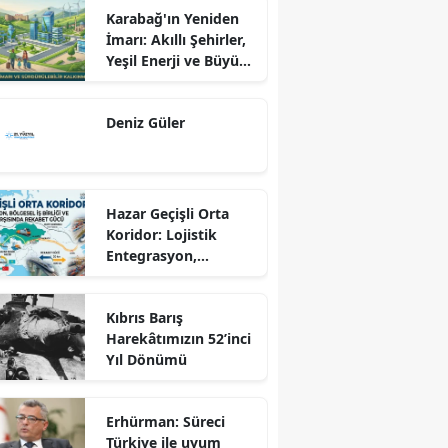
Karabağ'ın Yeniden
İmarı: Akıllı Şehirler,
Yeşil Enerji ve Büyük
Dönüş Programı
Ekseninde
Deniz Güler
Sürdürülebilir
Kalkınma
Hazar Geçişli Orta
Koridor: Lojistik
Entegrasyon,
Bölgesel İş Birliği ve
Kuzey Koridoru
Kıbrıs Barış
Karşısında Rekabet
Harekâtımızın 52’inci
Gücü
Yıl Dönümü
Erhürman: Süreci
Türkiye ile uyum