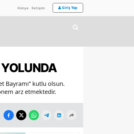
Giriş Yap
Künye
İletişim
Ü YOLUNDA
et Bayramı” kutlu olsun.
 önem arz etmektedir.