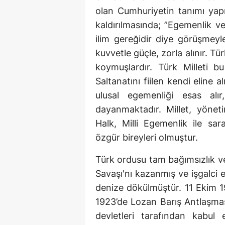
olan Cumhuriyetin tanımı yapı
kaldırılmasında; ”Egemenlik v
ilim gereğidir diye görüşmeyl
kuvvetle güçle, zorla alınır. Tü
koymuşlardır. Türk Milleti b
Saltanatını fiilen kendi eline 
ulusal egemenliği esas alır
dayanmaktadır. Millet, yönet
Halk, Milli Egemenlik ile sa
özgür bireyleri olmuştur.
Türk ordusu tam bağımsızlık v
Savaşı'nı kazanmış ve işgalci e
denize dökülmüştür. 11 Ekim
1923’de Lozan Barış Antlaşmas
devletleri tarafından kabul