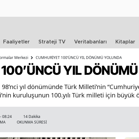
Faaliyetler
Strateji TV
Veritabanları
Kitaplar
ştırmalar Merkezi
CUMHURİYET 100’ÜNCÜ YIL DÖNÜMÜ YOLUNDA
100’ÜNCÜ YIL DÖNÜM
 98’nci yıl dönümünde Türk Milleti’nin “Cumhuriy
i’nin kuruluşunun 100.yılı Türk milleti için büyük
- 08:24
14 Dakika
NMA
OKUNMA SÜRESİ