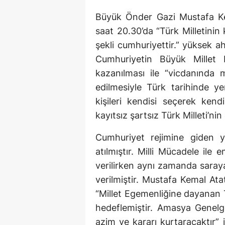
Büyük Önder Gazi Mustafa Ke
saat 20.30’da “Türk Milletini
şekli cumhuriyettir.” yüksek ah
Cumhuriyetin Büyük Millet Me
kazanılması ile “vicdanında m
edilmesiyle Türk tarihinde ye
kişileri kendisi seçerek kend
kayıtsız şartsız Türk Milleti’nin
Cumhuriyet rejimine giden yo
atılmıştır. Milli Mücadele ile
verilirken aynı zamanda saray
verilmiştir. Mustafa Kemal At
“Millet Egemenliğine dayanan 
hedeflemiştir. Amasya Genelges
azim ve kararı kurtaracaktır” i