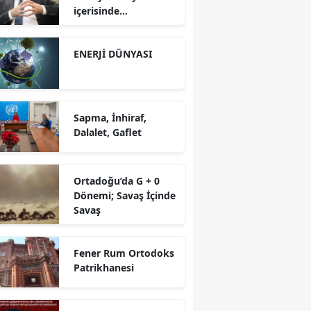
içerisinde
yürütüyoruz?!
ENERJİ DÜNYASI
Sapma, İnhiraf,
Dalalet, Gaflet
Ortadoğu’da G + 0
Dönemi; Savaş İçinde
Savaş
Fener Rum Ortodoks
Patrikhanesi