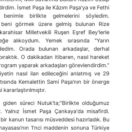
ldirdim. İsmet Paşa ile Kâzım Paşa'ya ve Fethi
enimle birlikte gelmelerini söyledim.
 beni görmek üzere gelmiş bulunan Rize
karahisar Milletvekili Ruşen Eşref Bey'lerle
meğe alıkoydum. Yemek sırasında "Yarın
dedim. Orada bulunan arkadaşlar, derhal
ıraktık. O dakikadan itibaren, nasıl hareket
program yaparak arkadaşları görevlendirdim.”
etin nasıl ilan edileceğini anlatmış ve 29
tısında Kemalettin Sami Paşa’nın bir önerge
kararlaştırılmıştır.
a giden süreci Nutuk’ta;”Birlikte olduğumuz
r. Yalnız İsmet Paşa Çankaya'da misafirdi.
 bir kanun tasarısı müsveddesi hazırladık. Bu
yasası’nın 1’nci maddenin sonuna Türkiye