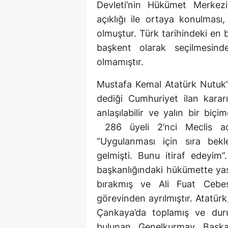
Devleti’nin Hükümet Merkezi
açıklığı ile ortaya konulması
olmuştur. Türk tarihindeki en
başkent olarak seçilmesin
olmamıştır.
Mustafa Kemal Atatürk Nutuk’
dediği Cumhuriyet ilan kararın
anlaşılabilir ve yalın bir bi
286 üyeli 2’nci Meclis açıl
“Uygulanması için sıra bek
gelmişti. Bunu itiraf edeyim
başkanlığındaki hükümette yaş
bırakmış ve Ali Fuat Cebes
görevinden ayrılmıştır. Atatür
Çankaya’da toplamış ve duru
bulunan Genelkurmay Başka