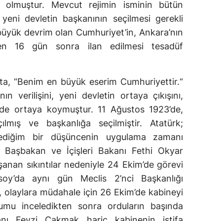
 olmuştur. Mevcut rejimin isminin bütün
, yeni devletin başkanının seçilmesi gerekli
 büyük devrim olan Cumhuriyet’in, Ankara’nın
den 16 gün sonra ilan edilmesi tesadüf
ta, “Benim en büyük eserim Cumhuriyettir.“
ın verilişini, yeni devletin ortaya çıkışını,
çimde ortaya koymuştur. 11 Ağustos 1923’de,
mış ve başkanlığa seçilmiştir. Atatürk;
lediğim bir düşüncenin uygulama zamanı
”. Başbakan ve İçişleri Bakanı Fethi Okyar
anan sıkıntılar nedeniyle 24 Ekim’de görevi
oy’da aynı gün Meclis 2’nci Başkanlığı
k, olaylara müdahale için 26 Ekim’de kabineyi
mu inceledikten sonra orduların başında
nı Fevzi Çakmak hariç kabinenin istifa