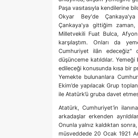
Paşa vasıtasıyla kendilerine bi
Okyar Bey'de Çankaya'ya b
Çankaya'ya gittiğim zaman,
Milletvekili Fuat Bulca, Afyon
karşılaştım. Onları da ye
Cumhuriyet ilân edeceğiz" 
düşünceme katıldılar. Yemeği b
edileceği konusunda kısa bir 
Yemekte bulunanlara Cumhuriy
Ekim’de yapılacak Grup toplan
ile Atatürk’ü gruba davet etmesi 
Atatürk, Cumhuriyet’in ilanın
arkadaşlar erkenden ayrıldıla
Onunla yalnız kaldıktan sonra,
müsveddede 20 Ocak 1921 Ana