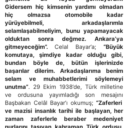
Gidersem hiç kimsenin yardımı olmadan
hiç olmazsa otomobile kadar
yürüyebilmeli, arkadaşlarımla
selamlaşabilmeliyim, bunu yapamayacak
olduktan sonra değmez. Ankara’ya
gitmeyeceğim”.
Celal Bayar’a;
“Büyük
komutaya, şimdiye kadar olduğu gibi,
bundan böyle de, bütün işlerinizde
başarılar dilerim. Arkadaşlarıma benim
selam ve muhabbetlerimi söylemeyi
unutma”
. 29 Ekim 1938’de, Türk milletine
ve ordusuna yayımladığı son mesajını
Başbakan Celâl Bayar’ı okumuş
;
“
Zaferleri
ve mazisi insanlık tarihi ile başlayan, her
zaman zaferlerle beraber medeniyet
nurlarını taşıyan kahraman Türk ordusu,