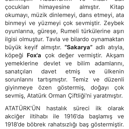
çocukları himayesine almıştır. Kitap
okumayı, müzik dinlemeyi, dans etmeyi, ata
binmeyi ve yüzmeyi çok sevmiştir. Zeybek
oyunlarına, güreşe, Rumeli türkülerine aşırı
ilgisi olmuştur. Tavla ve bilardo oynamaktan
büyük keyif almıştır.
“Sakarya”
adlı atıyla,
köpeği
Fox'a
çok değer vermiştir. Akşam
yemeklerine devlet ve bilim adamlarını,
sanatçıları davet etmiş ve ülkenin
sorunlarını tartışmıştır. Temiz ve düzenli
giyinmeye özen göstermiş, doğayı çok
sevmiş, Atatürk Orman Çiftliği'ni yaratmıştır.
ATATÜRK’ÜN h
astalık süreci ilk olarak
akciğer iltihabı ile 1916’da başlamış ve
1918’de böbrek rahatsızlığı baş göstermiştir.