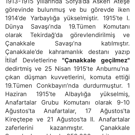
1913-1915 yıllarında Sofya’da Askeri Ateşe
görevinde bulunmuş ve bu görevde iken
1914’de Yarbaylığa yükselmiştir. 1915’te I.
Dünya Savaşı’nda 19.Tümen Komutanı
olarak Tekirdağ'da görevlendirilmiş ve
Çanakkale Savaşı’na katılmıştır.
Çanakkale’de kahramanlık destanı yazıp
İtilaf Devletlerine
"Çanakkale geçilmez"
dedirtmiş ve 25 Nisan 1915’te Arıburnu’na
çıkan düşman kuvvetlerini, komuta ettiği
19.Tümen Conkbayırı’nda durdurmuştur. 1
Haziran 1915’te Albaylığa yükselmiş,
Anafartalar Grubu Komutanı olarak 9-10
Ağustos'ta Anafartalar, 17 Ağustos'ta
Kireçtepe ve 21 Ağustos'ta II. Anafartalar
zaferlerini kazanmıştır. Çanakkale