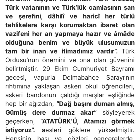
Türk vatanının ve Türk’lük camiasının şan
ve şerefini, dâhilî ve haricî her türlü
tehlikelere karşı korumaktan ibaret olan
vazifeni her an yapmaya hazır ve âmâde
olduğuna benim ve büyük ulusumuzun
tam bir inan ve itimadımız vardır”.
Türk
Ordusu'nun önemini ve ona olan güvenini
belirtmiştir.
29 Ekim Cumhuriyet Bayramı
gecesi, vapurla Dolmabahçe Sarayı’nın
rıhtımına yaklaşan askeri okul öğrencileri,
askeri bandonun çaldığı marşlar eşliğinde
hep bir ağızdan,
“Dağ başını duman almış,
Gümüş dere durmaz akar”
söyleyerek
geçerken,
“ATATÜRK’Ü, Atamızı görmek
istiyoruz”. s
esleri göklere yükselmiştir.
Hepsinin başı ve gözleri pencerelerde,