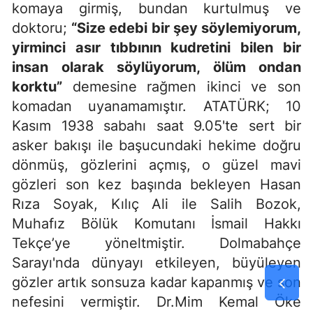
komaya girmiş, bundan kurtulmuş ve
doktoru;
“Size edebi bir şey söylemiyorum,
yirminci asır tıbbının kudretini bilen bir
insan olarak söylüyorum, ölüm ondan
korktu”
demesine rağmen ikinci ve son
komadan uyanamamıştır. ATATÜRK; 10
Kasım 1938 sabahı saat 9.05'te sert bir
asker bakışı ile başucundaki hekime doğru
dönmüş, gözlerini açmış, o güzel mavi
gözleri son kez başında bekleyen Hasan
Rıza Soyak, Kılıç Ali ile Salih Bozok,
Muhafız Bölük Komutanı İsmail Hakkı
Tekçe’ye yöneltmiştir. Dolmabahçe
Sarayı'nda dünyayı etkileyen, büyüleyen
gözler artık sonsuza kadar kapanmış ve son
nefesini vermiştir. Dr.Mim Kemal Öke