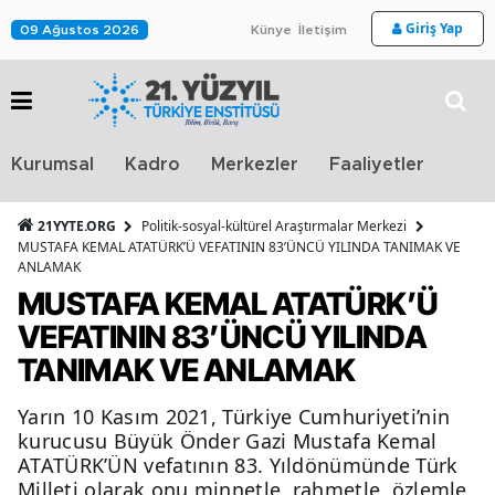
Giriş Yap
09 Ağustos 2026
Künye
İletişim
Stra
Kurumsal
Kadro
Merkezler
Faaliyetler
TV
21YYTE.ORG
Politik-sosyal-kültürel Araştırmalar Merkezi
MUSTAFA KEMAL ATATÜRK’Ü VEFATININ 83’ÜNCÜ YILINDA TANIMAK VE
ANLAMAK
MUSTAFA KEMAL ATATÜRK’Ü
VEFATININ 83’ÜNCÜ YILINDA
TANIMAK VE ANLAMAK
Yarın 10 Kasım 2021, Türkiye Cumhuriyeti’nin
kurucusu Büyük Önder Gazi Mustafa Kemal
ATATÜRK’ÜN vefatının 83. Yıldönümünde Türk
Milleti olarak onu minnetle, rahmetle, özlemle,