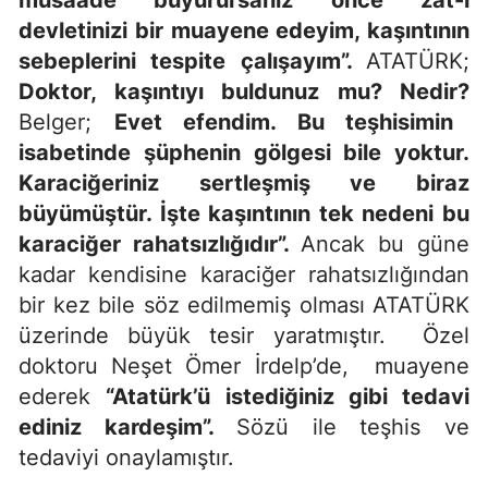
müsaade buyurursanız önce zat-ı
devletinizi bir muayene edeyim, kaşıntının
sebeplerini tespite çalışayım”.
ATATÜRK;
Doktor, kaşıntıyı buldunuz mu? Nedir?
Belger;
Evet efendim. Bu teşhisimin
isabetinde şüphenin gölgesi bile yoktur.
Karaciğeriniz sertleşmiş ve biraz
büyümüştür. İşte kaşıntının tek nedeni bu
karaciğer rahatsızlığıdır”.
Ancak bu güne
kadar kendisine karaciğer rahatsızlığından
bir kez bile söz edilmemiş olması ATATÜRK
üzerinde büyük tesir yaratmıştır. Özel
doktoru Neşet Ömer İrdelp’de, muayene
ederek
“Atatürk’ü istediğiniz gibi tedavi
ediniz kardeşim”.
Sözü ile teşhis ve
tedaviyi onaylamıştır.