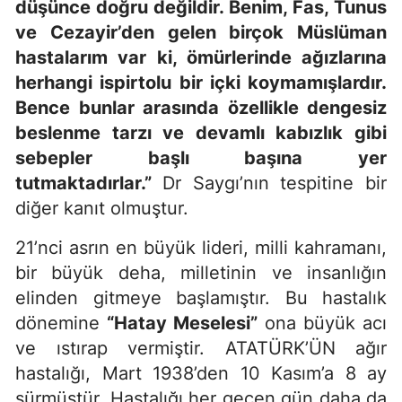
düşünce doğru değildir. Benim, Fas, Tunus
ve Cezayir’den gelen birçok Müslüman
hastalarım var ki, ömürlerinde ağızlarına
herhangi ispirtolu bir içki koymamışlardır.
Bence bunlar arasında özellikle dengesiz
beslenme tarzı ve devamlı kabızlık gibi
sebepler başlı başına yer
tutmaktadırlar.”
Dr Saygı’nın tespitine bir
diğer kanıt olmuştur.
21’nci asrın en büyük lideri, milli kahramanı,
bir büyük deha, milletinin ve insanlığın
elinden gitmeye başlamıştır. Bu hastalık
dönemine
“Hatay Meselesi”
ona büyük acı
ve ıstırap vermiştir. ATATÜRK’ÜN ağır
hastalığı, Mart 1938’den 10 Kasım’a 8 ay
sürmüştür. Hastalığı her geçen gün daha da