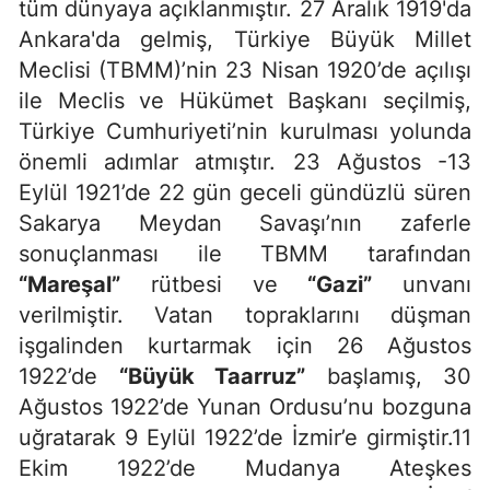
tüm dünyaya açıklanmıştır. 27 Aralık 1919'da
Ankara'da gelmiş, Türkiye Büyük Millet
Meclisi (TBMM)’nin 23 Nisan 1920’de açılışı
ile Meclis ve Hükümet Başkanı seçilmiş,
Türkiye Cumhuriyeti’nin kurulması yolunda
önemli adımlar atmıştır. 23 Ağustos -13
Eylül 1921’de 22 gün geceli gündüzlü süren
Sakarya Meydan Savaşı’nın zaferle
sonuçlanması ile TBMM tarafından
“Mareşal”
rütbesi ve
“Gazi”
unvanı
verilmiştir. Vatan topraklarını düşman
işgalinden kurtarmak için 26 Ağustos
1922’de
“Büyük Taarruz”
başlamış, 30
Ağustos 1922’de Yunan Ordusu’nu bozguna
uğratarak 9 Eylül 1922’de İzmir’e girmiştir.11
Ekim 1922’de Mudanya Ateşkes