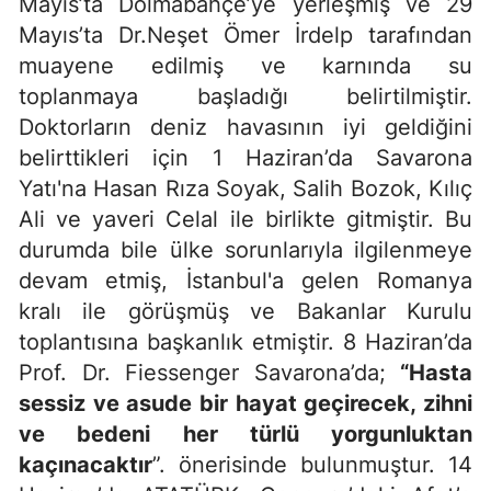
Mayıs’ta Dolmabahçe’ye yerleşmiş ve 29
Mayıs’ta Dr.Neşet Ömer İrdelp tarafından
muayene edilmiş ve karnında su
toplanmaya başladığı belirtilmiştir.
Doktorların deniz havasının iyi geldiğini
belirttikleri için 1 Haziran’da Savarona
Yatı'na Hasan Rıza Soyak, Salih Bozok, Kılıç
Ali ve yaveri Celal ile birlikte gitmiştir. Bu
durumda bile ülke sorunlarıyla ilgilenmeye
devam etmiş, İstanbul'a gelen Romanya
kralı ile görüşmüş ve Bakanlar Kurulu
toplantısına başkanlık etmiştir. 8 Haziran’da
Prof. Dr. Fiessenger Savarona’da;
“Hasta
sessiz ve asude bir hayat geçirecek, zihni
ve bedeni her türlü yorgunluktan
kaçınacaktır
”. önerisinde bulunmuştur. 14