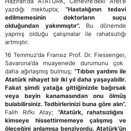
Haziran’da ATATÜRK, Cenevre’deki Afet’e
yazdığı mektupta;
”Hastalığının tedavi
edilmemesinin doktorların suçu
olduğundan yakınmıştır”.
Bu dönemde
yapmış olduğu çalışmalar ile rahatsızlığı
artmıştır.
16 Temmuz’da Fransız
Prof. Dr. Fiessenger,
Savarona’da muayenede durumunu çok
daha ağırlaşmış bulmuş;
“Tıbbın yardımı ile
Atatürk nihayet bir iki yıl daha yaşayabilir.
Fakat şimdi yatağa gittiğinizde bağırsak
veya beyin kanamasından onu ölmüş
bulabilirsiniz. Tedbirlerinizi buna göre alın”.
Falih Rıfkı Atay;
“Atatürk, rahatsızlığını
kimseye hissettirmemeye çalışmış ve
öleceğini anlamışa benziyordu. Atatürk’ün