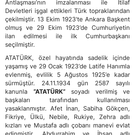
Antlaşması’nın imzalanması ile İtilaf
Devletleri işgal ettikleri Türk topraklarından
çekilmiştir. 13 Ekim 1923'te Ankara Başkent
olmuş ve 29 Ekim 1923’de Cumhuriyetin
ilan edilmesi ile ilk Cumhurbaşkanı
seçilmiştir.
ATATÜRK, özel hayatında sadelik içinde
yaşamış ve 29 Ocak 1923’de Latife Hanımla
evlenmiş, evlilik 5 Ağustos 1925’e kadar
sürmüştür. 24.11.1934 gün 2587 sayılı
kanunla
“ATATÜRK”
soyadı verilmiş ve
başkaları tarafından kullanılması
yasaklanmıştır. Afet İnan, Sabiha Gökçen,
Fikriye, Ülkü, Nebile, Rukiye, Zehra adlı
kızları ve Mustafa adlı çobanı manevi evlat
edinmiştir. Abdurrahim ve İhsan adlı