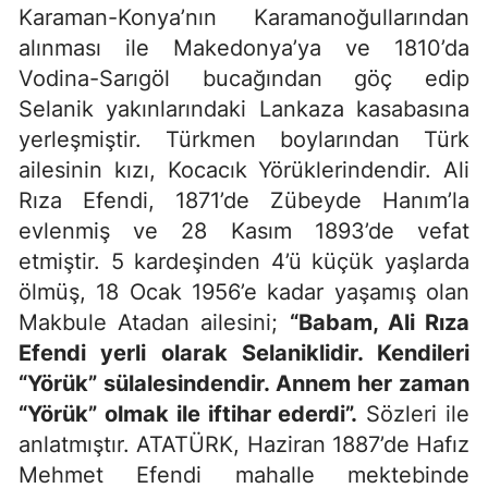
Karaman-Konya’nın Karamanoğullarından
alınması ile Makedonya’ya ve 1810’da
Vodina-Sarıgöl bucağından göç edip
Selanik yakınlarındaki Lankaza kasabasına
yerleşmiştir. Türkmen boylarından Türk
ailesinin kızı, Kocacık Yörüklerindendir. Ali
Rıza Efendi, 1871’de Zübeyde Hanım’la
evlenmiş ve 28 Kasım 1893’de vefat
etmiştir. 5 kardeşinden 4’ü küçük yaşlarda
ölmüş, 18 Ocak 1956’e kadar yaşamış olan
Makbule Atadan ailesini;
“Babam, Ali Rıza
Efendi yerli olarak Selaniklidir. Kendileri
“Yörük” sülalesindendir. Annem her zaman
“Yörük” olmak ile iftihar ederdi”.
Sözleri ile
anlatmıştır. ATATÜRK, Haziran 1887’de Hafız
Mehmet Efendi mahalle mektebinde