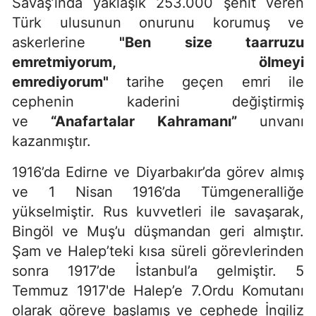
Savaş’ında yaklaşık 253.000 şehit veren
Türk ulusunun onurunu korumuş ve
askerlerine
"Ben size taarruzu
emretmiyorum, ölmeyi
emrediyorum"
tarihe geçen emri ile
cephenin kaderini değiştirmiş
ve
“Anafartalar Kahramanı”
unvanı
kazanmıştır.
1916’da Edirne ve Diyarbakır’da görev almış
ve 1 Nisan 1916’da Tümgeneralliğe
yükselmiştir. Rus kuvvetleri ile savaşarak,
Bingöl ve Muş’u düşmandan geri almıştır.
Şam ve Halep’teki kısa süreli görevlerinden
sonra 1917’de İstanbul’a gelmiştir. 5
Temmuz 1917'de Halep’e 7.Ordu Komutanı
olarak göreve başlamış ve cephede İngiliz