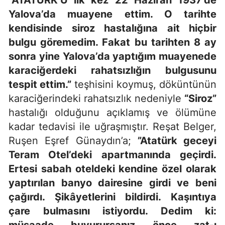
“ATATÜRK’Ü ilk kez 22 Haziran 1937’de
Yalova’da muayene ettim. O tarihte
kendisinde siroz hastalığına ait hiçbir
bulgu göremedim. Fakat bu tarihten 8 ay
sonra yine Yalova’da yaptığım muayenede
karaciğerdeki rahatsızlığın bulgusunu
tespit ettim.”
teşhisini koymuş, döküntünün
karaciğerindeki rahatsızlık nedeniyle
“Siroz”
hastalığı olduğunu açıklamış ve ölümüne
kadar tedavisi ile uğraşmıştır. Reşat Belger,
Ruşen Eşref Günaydın’a
;
”Atatürk geceyi
Teram Otel’deki apartmanında geçirdi.
Ertesi sabah oteldeki kendine özel olarak
yaptırılan banyo dairesine girdi ve beni
çağırdı. Şikâyetlerini bildirdi. Kaşıntıya
çare bulmasını istiyordu. Dedim ki: