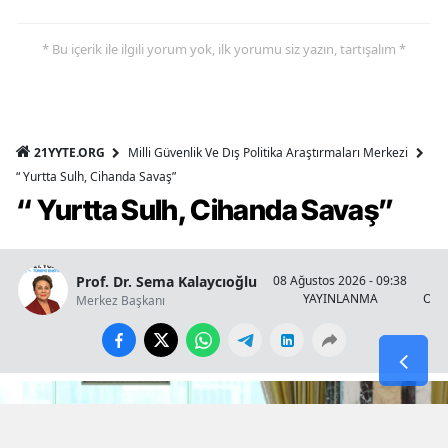
* Bu içerik ile ilgili yorum yok, ilk yorumu siz yazın, tartışalım *
21YYTE.ORG
Milli Güvenlik Ve Dış Politika Araştırmaları Merkezi
“ Yurtta Sulh, Cihanda Savaş”
“ Yurtta Sulh, Cihanda Savaş”
Prof. Dr. Sema Kalaycıoğlu
08 Ağustos 2026 - 09:38
YAYINLANMA
OKU
Merkez Başkanı