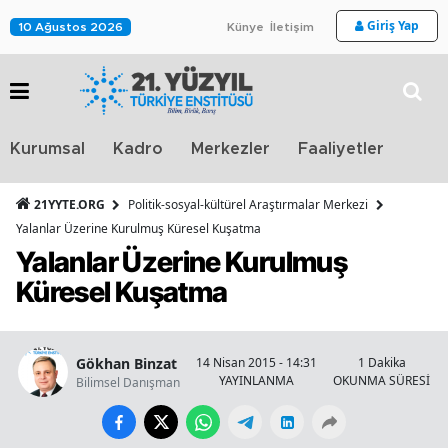
Giriş Yap
10 Ağustos 2026
Künye
İletişim
Stra
Kurumsal
Kadro
Merkezler
Faaliyetler
TV
21YYTE.ORG
Politik-sosyal-kültürel Araştırmalar Merkezi
Yalanlar Üzerine Kurulmuş Küresel Kuşatma
Yalanlar Üzerine Kurulmuş
Küresel Kuşatma
Gökhan Binzat
14 Nisan 2015 - 14:31
1 Dakika
YAYINLANMA
OKUNMA SÜRESİ
Bilimsel Danışman