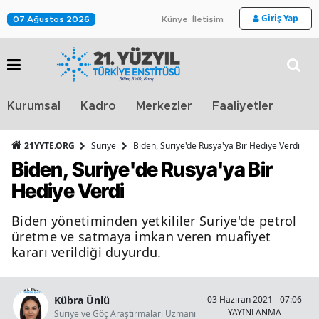
Giriş Yap
07 Ağustos 2026
Künye
İletişim
Stra
Kurumsal
Kadro
Merkezler
Faaliyetler
TV
21YYTE.ORG
Suriye
Biden, Suriye'de Rusya'ya Bir Hediye Verdi
Biden, Suriye'de Rusya'ya Bir
Hediye Verdi
Biden yönetiminden yetkililer Suriye'de petrol
üretme ve satmaya imkan veren muafiyet
kararı verildiği duyurdu.
Kübra Ünlü
03 Haziran 2021 - 07:06
YAYINLANMA
O
Suriye ve Göç Araştırmaları Uzmanı