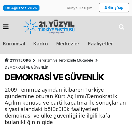
Giriş Yap
08 Ağustos 2026
Künye
İletişim
Stra
Kurumsal
Kadro
Merkezler
Faaliyetler
TV
21YYTE.ORG
Terörizm Ve Terörizmle Mücadele
DEMOKRASİ VE GÜVENLİK
DEMOKRASİ VE GÜVENLİK
2009 Temmuz ayından itibaren Türkiye
gündemine oturan Kürt Açılımı/Demokratik
Açılım konusu ve parti kapatma ile sonuçlanan
siyasi alandaki bölücülük faaliyetleri
demokrasi ve ülke güvenliği ile ilgili kafa
bulanıklığının gide