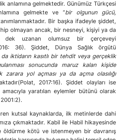
şilik anlamına gelmektedir. Günümüz Türkçesi
anlamına gelmekte ve “
bir olgunun gücü,
tanımlanmaktadır. Bir başka ifadeyle şiddet,
hip olmayan ancak, bir nesneyi, kişiyi ya da
a dek uzanan olumsuz bir çerçeveyi
016: 36). Şiddet, Dünya Sağlık örgütü
 da iktidarın kasıtlı bir tehdit veya gerçeklik
gulanması sonucunda maruz kalan kişide
ik zarara yol açması ya da açma olasılığı
ktadır(Polat, 2017:16). Şiddet olayları ise
k amacıyla yaratılan eylemler bütünü olarak
 2001:2).
aren kutsal kaynaklarda, ilk metinlerde dahi
mıza çıkmaktadır. Kabil ile Habil hikayesinde
e öldürme kötü ve istenmeyen bir davranış
şiddetin karşısında bulunma halini temsil eden