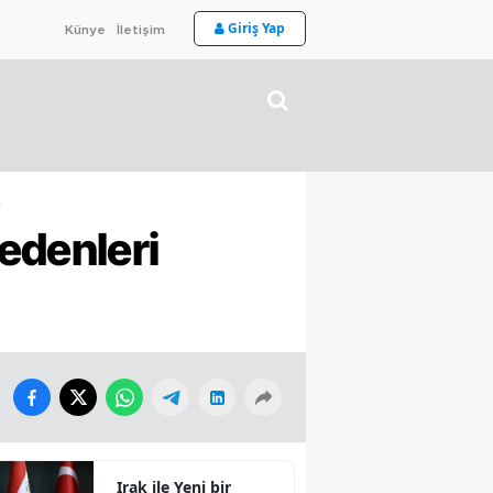
Giriş Yap
Künye
İletişim
e
edenleri
Irak ile Yeni bir