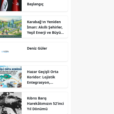
Başlangıç
Karabağ'ın Yeniden
İmarı: Akıllı Şehirler,
Yeşil Enerji ve Büyük
Dönüş Programı
Ekseninde
Deniz Güler
Sürdürülebilir
Kalkınma
Hazar Geçişli Orta
Koridor: Lojistik
Entegrasyon,
Bölgesel İş Birliği ve
Kuzey Koridoru
Kıbrıs Barış
Karşısında Rekabet
Harekâtımızın 52’inci
Gücü
Yıl Dönümü