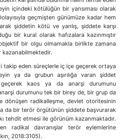
ireyin içindeki kötülüğün bir yansıması olarak
. Dolayısıyla geçmişten günümüze kadar hem
rak şiddetin kötü ve yanlış, şiddete karşı
uğu bir kural olarak hafızalara kazınmıştır
 objektif bir olgu olmamakla birlikte zamana
r kazanabilmektedir.
ini takip eden süreçlerle iç içe geçerek ortaya
reyin ya da grubun aşırılığa varan şiddet
içe geçerek kaos ya da anarşi durumunu
narşi durumunu tek bir birey de, bir grup da
te dönüşen radikalleşme, devlet otoritesinin
ya da bir terör örgütünün şiddete başvurarak
lkı tehdit etmesi ile görünüm kazanmaktadır.
şen radikal davranışlar terör eylemlerine
kın, 2018:3105).