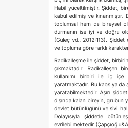
Habil yüceltilmiştir. Şiddet, b
kabul edilmiş ve kınanmıştır
toplumsal hem de bireysel ola
durmanın ise iyi ve doğru old
(Güleç vd., 2012:113). Şiddet
ve topluma göre farklı karakte
Radikalleşme ile şiddet, birbir
çıkmaktadır. Radikalleşen bi
kullanımı birbiri ile iç 
yaratmaktadır. Bu kaos ya da a
yaratabilmektedir. Aşırı şidde
dışında kalan bireyin, grubun 
devlet bütünlüğünü ve sivil ha
Dolayısıyla şiddetle bütünle
evrilebilmektedir (Çapçıoğlu&A