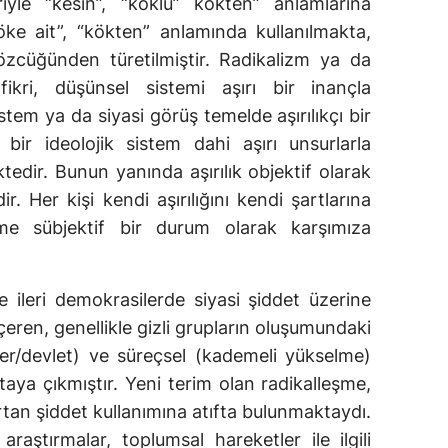
riyle “kesin”, “köklü” kökten” anlamlarına
ke ait”, “kökten” anlamında kullanılmakta,
özcüğünden türetilmiştir. Radikalizm ya da
 fikri, düşünsel sistemi aşırı bir inançla
tem ya da siyasi görüş temelde aşırılıkçı bir
 bir ideolojik sistem dahi aşırı unsurlarla
tedir. Bunun yanında aşırılık objektif olarak
r. Her kişi kendi aşırılığını kendi şartlarına
eşme sübjektif bir durum olarak karşımıza
e ileri demokrasilerde siyasi şiddet üzerine
çeren, genellikle gizli grupların oluşumundaki
tler/devlet) ve süreçsel (kademeli yükselme)
taya çıkmıştır. Yeni terim olan radikalleşme,
tan şiddet kullanımına atıfta bulunmaktaydı.
raştırmalar, toplumsal hareketler ile ilgili