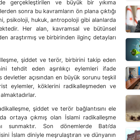
’nde gerçekleştirilen ve büyük bir yıkıma
lerden sonra bu kavramların ön plana çıktığı
mi, psikoloji, hukuk, antropoloji gibi alanlarda
mektedir. Her alan, kavramsal ve bütünsel
en araştırmış ve birbirinden ilginç detayları
lleşme, şiddet ve terör, birbirini takip eden
i tehdit eden aşırılıkçı eylemleri ifade
 devletler açısından en büyük sorunu teşkil
ist eylemler, köklerini radikalleşmeden ve
almaktadırlar.
dikalleşme, şiddet ve terör bağlantısını ele
lda ortaya çıkmış olan İslami radikalleşme
ını sunmaktır. Son dönemlerde Batı’da
isini İslam diniyle meşrulaştıran ve dünyanın