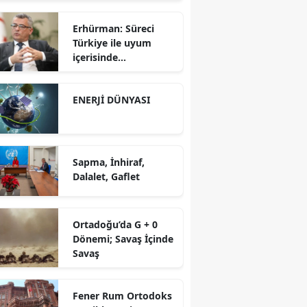
Erhürman: Süreci
Türkiye ile uyum
içerisinde
yürütüyoruz?!
ENERJİ DÜNYASI
Sapma, İnhiraf,
Dalalet, Gaflet
Ortadoğu’da G + 0
Dönemi; Savaş İçinde
Savaş
Fener Rum Ortodoks