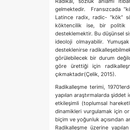
Radikal, sözlük anlamı itiba
gelmektedir. Fransızcada “kö
Latince radix, radic- “kök” s
köktencilik ise, bir politik
desteklemektir. Bu düşünsel sis
ideoloji olmayabilir. Yumuşak
desteklenirse radikalleşebilmek
görülebilecek bir durum değildi
göre ürettiği için radikall
çıkmaktadır(Çelik, 2015).
Radikalleşme terimi, 1970’lerd
yapılan araştırmalarda şiddet i
etkileşimli (toplumsal hareke
dinamikleri vurgulamak için or
biçim ve yoğunluk açısından ar
Radikalleşme üzerine yapılan a