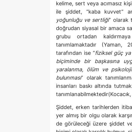
kelime, sert veya acımasız ki
ile şiddet, “kaba kuvvet” 
yoğunluğu ve sertliği
” olarak 
doğrudan siyasal bir amaca sa
grubu ortadan kaldırmay
tanımlamaktadır (Yaman, 2
tarafından ise “
fiziksel güç ya
biçiminde bir başkasına uy
yaralanma, ölüm ve psikoloj
bulunması
” olarak tanımlanma
insanları baskı altında tutma
tanımlanabilmektedir(Kocacık,
Şiddet, erken tarihlerden itib
yer almış bir olgu olarak karşı
de görüleceği üzere şiddet v
biçimi olarak karşılık bulmuş, 