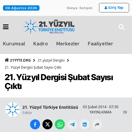
Giriş Yap
06 Ağustos 2026
Künye
İletişim
Stra
Kurumsal
Kadro
Merkezler
Faaliyetler
TV
21YYTE.ORG
21.yüzyıl Dergisi
21. Yüzyıl Dergisi Şubat Sayısı Çıktı
21. Yüzyıl Dergisi Şubat Sayısı
Çıktı
21. Yüzyıl Türkiye Enstitüsü
03 Şubat 2014 - 07:30
1
YAYINLANMA
OKUN
Editör