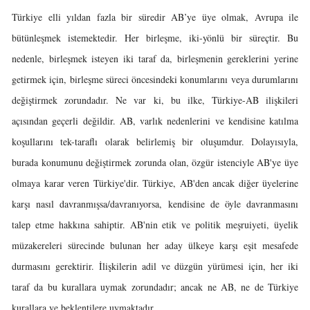
Türkiye elli yıldan fazla bir süredir AB’ye üye olmak, Avrupa ile
bütünleşmek istemektedir. Her birleşme, iki-yönlü bir süreçtir. Bu
nedenle, birleşmek isteyen iki taraf da, birleşmenin gereklerini yerine
getirmek için, birleşme süreci öncesindeki konumlarını veya durumlarını
değiştirmek zorundadır. Ne var ki, bu ilke, Türkiye-AB ilişkileri
açısından geçerli değildir. AB, varlık nedenlerini ve kendisine katılma
koşullarını tek-taraflı olarak belirlemiş bir oluşumdur. Dolayısıyla,
burada konumunu değiştirmek zorunda olan, özgür istenciyle AB'ye üye
olmaya karar veren Türkiye'dir. Türkiye, AB'den ancak diğer üyelerine
karşı nasıl davranmışsa/davranıyorsa, kendisine de öyle davranmasını
talep etme hakkına sahiptir. AB'nin etik ve politik meşruiyeti, üyelik
müzakereleri sürecinde bulunan her aday ülkeye karşı eşit mesafede
durmasını gerektirir. İlişkilerin adil ve düzgün yürümesi için, her iki
taraf da bu kurallara uymak zorundadır; ancak ne AB, ne de Türkiye
kurallara ve beklentilere uymaktadır.