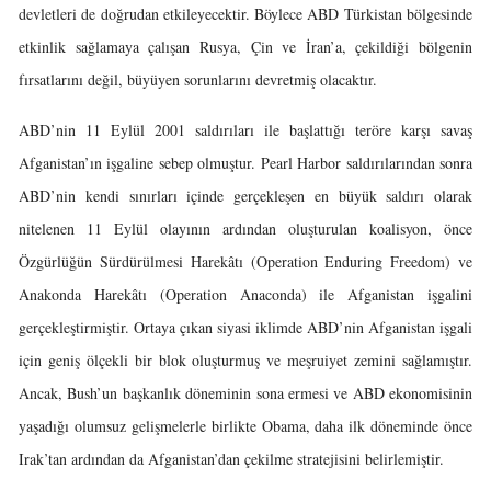
devletleri de doğrudan etkileyecektir. Böylece ABD Türkistan bölgesinde
etkinlik sağlamaya çalışan Rusya, Çin ve İran’a, çekildiği bölgenin
fırsatlarını değil, büyüyen sorunlarını devretmiş olacaktır.
ABD’nin 11 Eylül 2001 saldırıları ile başlattığı teröre karşı savaş
Afganistan’ın işgaline sebep olmuştur. Pearl Harbor saldırılarından sonra
ABD’nin kendi sınırları içinde gerçekleşen en büyük saldırı olarak
nitelenen 11 Eylül olayının ardından oluşturulan koalisyon, önce
Özgürlüğün Sürdürülmesi Harekâtı (Operation Enduring Freedom) ve
Anakonda Harekâtı (Operation Anaconda) ile Afganistan işgalini
gerçekleştirmiştir. Ortaya çıkan siyasi iklimde ABD’nin Afganistan işgali
için geniş ölçekli bir blok oluşturmuş ve meşruiyet zemini sağlamıştır.
Ancak, Bush’un başkanlık döneminin sona ermesi ve ABD ekonomisinin
yaşadığı olumsuz gelişmelerle birlikte Obama, daha ilk döneminde önce
Irak’tan ardından da Afganistan’dan çekilme stratejisini belirlemiştir.