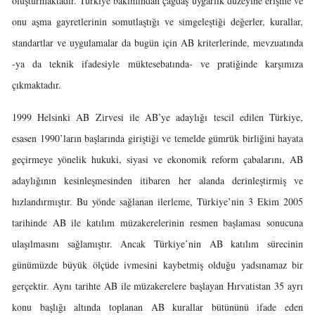
oluşturmaktadır. Türkiye bakımından çağdaş uygarlık düzeyine erişme ve
onu aşma gayretlerinin somutlaştığı ve simgeleştiği değerler, kurallar,
standartlar ve uygulamalar da bugün için AB kriterlerinde, mevzuatında
-ya da teknik ifadesiyle müktesebatında- ve pratiğinde karşımıza
çıkmaktadır.
1999 Helsinki AB Zirvesi ile AB’ye adaylığı tescil edilen Türkiye,
esasen 1990’ların başlarında giriştiği ve temelde gümrük birliğini hayata
geçirmeye yönelik hukuki, siyasi ve ekonomik reform çabalarını, AB
adaylığının kesinleşmesinden itibaren her alanda derinleştirmiş ve
hızlandırmıştır. Bu yönde sağlanan ilerleme, Türkiye’nin 3 Ekim 2005
tarihinde AB ile katılım müzakerelerinin resmen başlaması sonucuna
ulaşılmasını sağlamıştır. Ancak Türkiye’nin AB katılım sürecinin
günümüzde büyük ölçüde ivmesini kaybetmiş olduğu yadsınamaz bir
gerçektir. Aynı tarihte AB ile müzakerelere başlayan Hırvatistan 35 ayrı
konu başlığı altında toplanan AB kurallar bütününü ifade eden