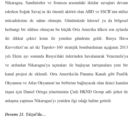
Nikaragua, Sandinistler ve Somoza arasındaki iktidar savaşları devam
ederken Soğuk Savaş’ın iki önemli aktörü olan ABD ve SSCB’nin nüfuz
mücadelesine de sahne olmuştu. Günümüzde küresel ya da bölgesel
herhangi bir iddiası olmayan bu küçük Orta Amerika ülkesi son aylarda
iki dikkat çekici konu ile yeniden gündeme geldi. Rusya Hava
Kuvvetleri’ne ait iki Tupolev-160 stratejik bombardıman uçağının 2013
yılı Ekim ayı sonunda Rusya’daki üslerinden havalanarak Venezuela’ya
ve ardından Nikaragua’ya uçmaları ile başlayan tartışmalara yeni bir
kanal projesi de eklendi. Orta Amerika’da Panama Kanalı gibi Pasifik
Okyanusu ve Atlas Okyanusu’nu birbirine bağlayacak olan ikinci kanalın
inşası için Daniel Ortega yönetiminin Çinli HKND Group adlı şirket ile
anlaşma yapması Nikaragua’yı yeniden ilgi odağı haline getirdi.
Devamı 21. Yüzyıl’da…