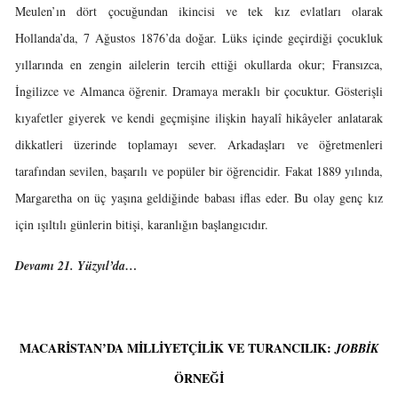
Meulen’ın dört çocuğundan ikincisi ve tek kız evlatları olarak
Hollanda’da, 7 Ağustos 1876’da doğar. Lüks içinde geçirdiği çocukluk
yıllarında en zengin ailelerin tercih ettiği okullarda okur; Fransızca,
İngilizce ve Almanca öğrenir. Dramaya meraklı bir çocuktur. Gösterişli
kıyafetler giyerek ve kendi geçmişine ilişkin hayalî hikâyeler anlatarak
dikkatleri üzerinde toplamayı sever. Arkadaşları ve öğretmenleri
tarafından sevilen, başarılı ve popüler bir öğrencidir. Fakat 1889 yılında,
Margaretha on üç yaşına geldiğinde babası iflas eder. Bu olay genç kız
için ışıltılı günlerin bitişi, karanlığın başlangıcıdır.
Devamı 21. Yüzyıl’da…
MACARISTAN’DA MILLIYETÇILIK VE TURANCILIK:
JOBBIK
ÖRNEĞI