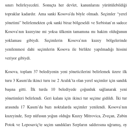
sınırı belirleyecekti. Sonuçta her devlet, kanunlarını yürütülebildiği
topraklar kadardır. Ama sanki Kosova’da böyle olmadı. Seçimler “yerel
yönetimi” belirlemekten çok sanki biraz bölgeseldi ve Sırbistan’ın sadece
Kosova’nın kuzeyine mi yoksa ülkenin tamamına mı hakim olduğunun
yoklaması gibiydi. Seçimlerin Kosova’nın kuzey bölgelerinde
yenilenmesi dahi seçimlerin Kosova ile birlikte yapılmadığı hissini
veriyor gibiydi.
Kosova, toplam 37 belediyenin yeni yöneticilerini belirlemek üzere ilk
turu 3 Kasım'da ikinci turu ise 2 Aralık’ta olan yerel seçimler için sandık
başına gitti. İlk turda 10 belediyede çoğunluk sağlanarak yeni
yönetimleri belirlendi. Geri kalanı için ikinci tur seçime gidildi. İki tur
arasında 17 Kasım’da bazı noktalarda seçimler yenilendi. Kosova’nın
kuzeyinde, Sırp nüfusun yoğun olduğu Kuzey Mitrovica, Zveçan, Zubin
Potok ve Leposaviç'te seçim sandıkları Sırpların saldırısına uğramış, oy