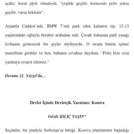
açıktı; kural şöyle olmalıydı, “yeşilde geçilir, kırmızıda polis yoksa
geçilir, varsa beklenir”.
Arjantin Caddesi’nde, BMW 7’sini park eden kalantor tip, 12-13
yaşlarındaki oğluyla beraber arabadan indi. Çocuk babasına park yasağı
levhasını göstererek bir şeyler söylüyordu. O sırada benim işitme
menzilime girdiler ve ben, babanın cevabını duydum, “Polis bize ceza
yazmaya cesaret edemez.”
Devamı 21. Yüzyıl’da…
Devlet İçinde Devletçik Yaratımı: Kosova
Gözde KILIÇ YAŞIN
*
Seçimler, bir yönüyle Sırbistan’ın bittiği, Kosova yönetiminin başladığı