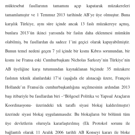
müktesebat fasıllarının tamamını açıp kapatarak müzakereleri
tamamlamıştır ve 1 Temmuz 2013 tarihinde AB’ye üye olmuştur. Buna
karşılık Türkiye, aynı süre içinde ancak 13 faslı müzakereye açmış,
bunlara 2013’ün ikinci yarısında bir faslın daha eklenmesi mümkün
olabilmiş, bu fasıllardan da sadece 1’ini geçici olarak kapayabilmiştir.
Bunun temel nedeni geçen 7 yıl içinde bir kısmı Kıbrıs sorunundan, bir
kısmı ise Fransa eski Cumhurbaşkanı Nicholas Sarkozy’nin Türkiye’nin
AB üyeliğine karşı tutumundan kaynaklanan biçimde 35 müzakere
faslının teknik alanlardaki 17’si (aşağıda ele alınacağı üzere, François
Hollande’ın Fransa’da cumhurbaşkanlığına seçilmesinin ardından 2013
başı itibariyle bu fasıllardan biri –“Bölgesel Politika ve Yapısal Araçların
Koordinasyonu- üzerindeki tek taraflı siyasi blokaj kaldırılmıştır)
üzerinde siyasi blokaj uygulanmasıdır. Bu blokajların bir bölümü tüm
üye devletlerin oluruyla kararlaştırılmış (Ek Protokol sorunu ile
bağlantılı olarak 11 Aralık 2006 tarihli AB Konseyi kararı ile bloke