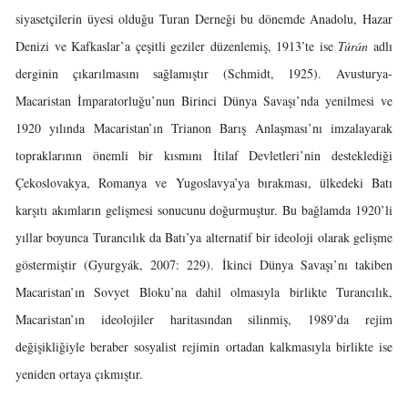
siyasetçilerin üyesi olduğu Turan Derneği bu dönemde Anadolu, Hazar
Denizi ve Kafkaslar’a çeşitli geziler düzenlemiş, 1913’te ise
Túrán
adlı
derginin çıkarılmasını sağlamıştır (Schmidt, 1925). Avusturya-
Macaristan İmparatorluğu’nun Birinci Dünya Savaşı’nda yenilmesi ve
1920 yılında Macaristan’ın Trianon Barış Anlaşması’nı imzalayarak
topraklarının önemli bir kısmını İtilaf Devletleri’nin desteklediği
Çekoslovakya, Romanya ve Yugoslavya’ya bırakması, ülkedeki Batı
karşıtı akımların gelişmesi sonucunu doğurmuştur. Bu bağlamda 1920’li
yıllar boyunca Turancılık da Batı’ya alternatif bir ideoloji olarak gelişme
göstermiştir (Gyurgyák, 2007: 229). İkinci Dünya Savaşı’nı takiben
Macaristan’ın Sovyet Bloku’na dahil olmasıyla birlikte Turancılık,
Macaristan’ın ideolojiler haritasından silinmiş, 1989’da rejim
değişikliğiyle beraber sosyalist rejimin ortadan kalkmasıyla birlikte ise
yeniden ortaya çıkmıştır.