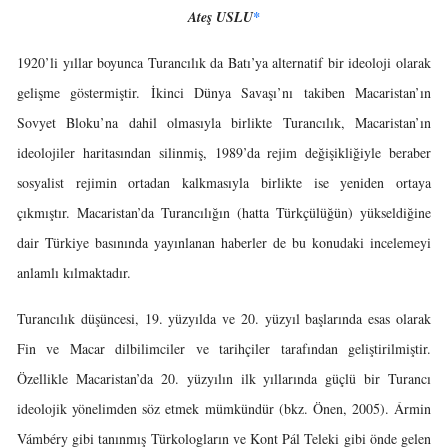
Ateş USLU
*
1920’li yıllar boyunca Turancılık da Batı’ya alternatif bir ideoloji olarak
gelişme göstermiştir. İkinci Dünya Savaşı’nı takiben Macaristan’ın
Sovyet Bloku’na dahil olmasıyla birlikte Turancılık, Macaristan’ın
ideolojiler haritasından silinmiş, 1989’da rejim değişikliğiyle beraber
sosyalist rejimin ortadan kalkmasıyla birlikte ise yeniden ortaya
çıkmıştır. Macaristan’da Turancılığın (hatta Türkçülüğün) yükseldiğine
dair Türkiye basınında yayınlanan haberler de bu konudaki incelemeyi
anlamlı kılmaktadır.
Turancılık düşüncesi, 19. yüzyılda ve 20. yüzyıl başlarında esas olarak
Fin ve Macar dilbilimciler ve tarihçiler tarafından geliştirilmiştir.
Özellikle Macaristan’da 20. yüzyılın ilk yıllarında güçlü bir Turancı
ideolojik yönelimden söz etmek mümkündür (bkz. Önen, 2005). Ármin
Vámbéry gibi tanınmış Türkologların ve Kont Pál Teleki gibi önde gelen