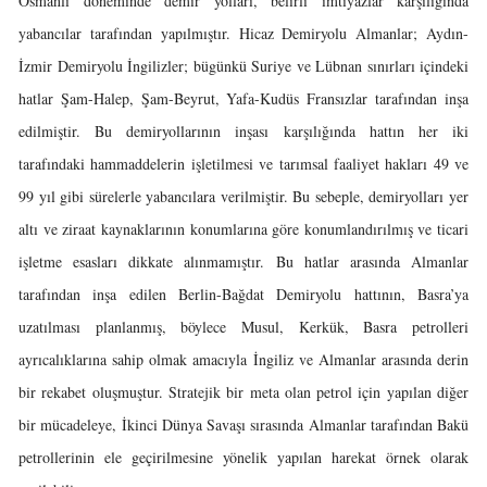
Osmanlı döneminde demir yolları, belirli imtiyazlar karşılığında
yabancılar tarafından yapılmıştır. Hicaz Demiryolu Almanlar; Aydın-
İzmir Demiryolu İngilizler; bügünkü Suriye ve Lübnan sınırları içindeki
hatlar Şam-Halep, Şam-Beyrut, Yafa-Kudüs Fransızlar tarafından inşa
edilmiştir. Bu demiryollarının inşası karşılığında hattın her iki
tarafındaki hammaddelerin işletilmesi ve tarımsal faaliyet hakları 49 ve
99 yıl gibi sürelerle yabancılara verilmiştir. Bu sebeple, demiryolları yer
altı ve ziraat kaynaklarının konumlarına göre konumlandırılmış ve ticari
işletme esasları dikkate alınmamıştır. Bu hatlar arasında Almanlar
tarafından inşa edilen Berlin-Bağdat Demiryolu hattının, Basra’ya
uzatılması planlanmış, böylece Musul, Kerkük, Basra petrolleri
ayrıcalıklarına sahip olmak amacıyla İngiliz ve Almanlar arasında derin
bir rekabet oluşmuştur. Stratejik bir meta olan petrol için yapılan diğer
bir mücadeleye, İkinci Dünya Savaşı sırasında Almanlar tarafından Bakü
petrollerinin ele geçirilmesine yönelik yapılan harekat örnek olarak