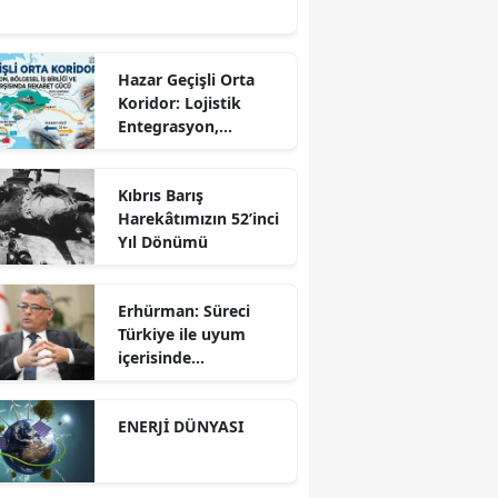
Hazar Geçişli Orta
Koridor: Lojistik
Entegrasyon,
Bölgesel İş Birliği ve
Kuzey Koridoru
Kıbrıs Barış
Karşısında Rekabet
Harekâtımızın 52’inci
Gücü
Yıl Dönümü
Erhürman: Süreci
Türkiye ile uyum
içerisinde
yürütüyoruz?!
ENERJİ DÜNYASI