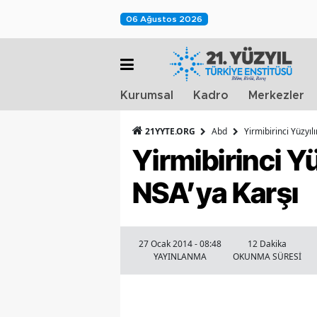
06 Ağustos 2026
Kurumsal
Kadro
Merkezler
21YYTE.ORG
Abd
Yirmibirinci Yüzyı
Yirmibirinci Y
NSA’ya Karşı
27 Ocak 2014 - 08:48
12 Dakika
YAYINLANMA
OKUNMA SÜRESİ