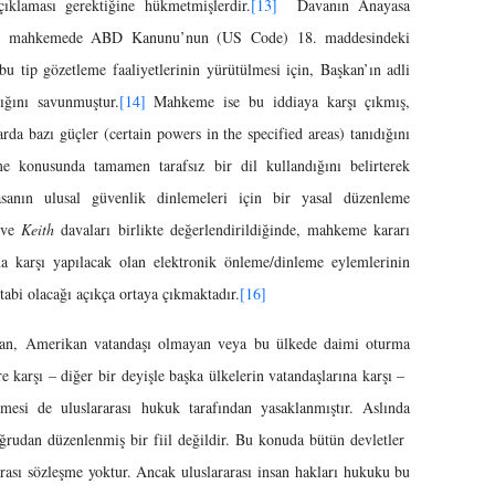
ıklaması gerektiğine hükmetmişlerdir.
[13]
Davanın Anayasa
et, mahkemede ABD Kanunu’nun (US Code) 18. maddesindeki
 tip gözetleme faaliyetlerinin yürütülmesi için, Başkan’ın adli
ığını savunmuştur.
[14]
Mahkeme ise bu iddiaya karşı çıkmış,
da bazı güçler (certain powers in the specified areas) tanıdığını
me konusunda tamamen tarafsız bir dil kullandığını belirterek
anın ulusal güvenlik dinlemeleri için bir yasal düzenleme
ve
Keith
davaları birlikte değerlendirildiğinde, mahkeme kararı
 karşı yapılacak olan elektronik önleme/dinleme eylemlerinin
tabi olacağı açıkça ortaya çıkmaktadır.
[16]
ayan, Amerikan vatandaşı olmayan veya bu ülkede daimi oturma
re karşı – diğer bir deyişle başka ülkelerin vatandaşlarına karşı –
ilmesi de uluslararası hukuk tarafından yasaklanmıştır. Aslında
oğrudan düzenlenmiş bir fiil değildir. Bu konuda bütün devletler
arası sözleşme yoktur. Ancak uluslararası insan hakları hukuku bu