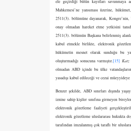
ele geçirdiği bütün kayıtları savunmaya aç
Mahkemesi’ne yansıması üzerine, hüküm
2511(3). bölümüne dayanarak, Kongre’nin, bu
onay olmadan hareket etme yetkisini tanıd
2511(3). bölümün Başkana belirlenmiş alanlar
kabul etmekle birlikte, elektronik gözetle
hükümetin mesnet olarak sunduğu bu yas
oluşturmadığı sonucuna varmıştır.
[15]
Katz
olmadan ABD içinde bu ülke vatandaşlarına
yasadışı kabul edileceği ve cezai müeyyideye 
Benzer şekilde, ABD sınırları dışında yaş
iznine sahip kişiler sınıfına girmeyen bireyle
elektronik gözetleme faaliyeti gerçekleştir
elektronik gözetleme uluslararası hukukta d
tarafından imzalanmış çok taraflı bir uluslar