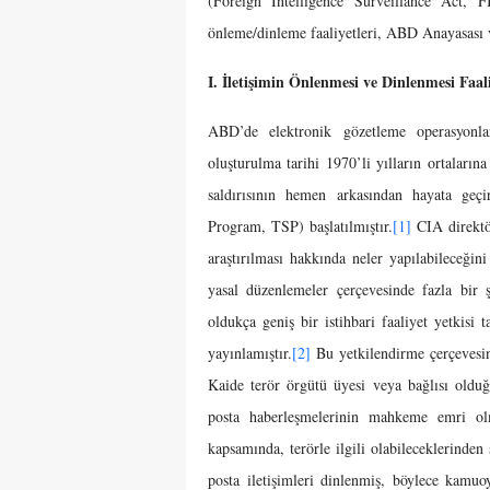
(Foreign Intelligence Surveillance Act, 
önleme/dinleme faaliyetleri, ABD Anayasası ve
I. İletişimin Önlenmesi ve Dinlenmesi Faali
ABD’de elektronik gözetleme operasyonla
oluşturulma tarihi 1970’li yılların ortaları
saldırısının hemen arkasından hayata geçi
Program, TSP) başlatılmıştır.
[1]
CIA direktör
araştırılması hakkında neler yapılabileceğ
yasal düzenlemeler çerçevesinde fazla bir 
oldukça geniş bir istihbari faaliyet yetkisi 
yayınlamıştır.
[2]
Bu yetkilendirme çerçevesind
Kaide terör örgütü üyesi veya bağlısı oldu
posta haberleşmelerinin mahkeme emri olma
kapsamında, terörle ilgili olabileceklerinden ş
posta iletişimleri dinlenmiş, böylece kam