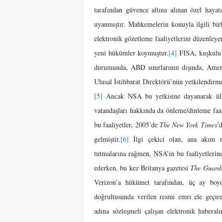
tarafından güvence altına alınan özel hayatın
uyanmıştır. Mahkemelerin konuyla ilgili bir
elektronik gözetleme faaliyetlerini düzenleye
yeni hükümler koymuştur.
[4]
FISA, kuşkulu k
durumunda, ABD sınırlarının dışında, Ameri
Ulusal İstihbarat Direktörü’nün yetkilendir
[5]
Ancak NSA bu yetkisine dayanarak ülke 
vatandaşları hakkında da önleme/dinleme faal
bu faaliyetler, 2005’de
The New York Times
’
gelmiştir.
[6]
İlgi çekici olan, ana akım 
tutmalarına rağmen, NSA’in bu faaliyetlerin
ederken, bu kez Britanya gazetesi
The Guard
Verizon’a hükümet tarafından, üç ay boyu
doğrultusunda verilen resmi emri ele geçire
adına sözleşmeli çalışan elektronik haber