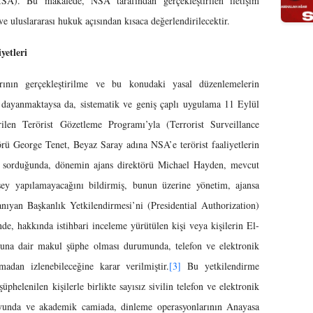
FISA). Bu makalede, NSA tarafından gerçekleştirilen iletişim
 uluslararası hukuk açısından kısaca değerlendirilecektir.
yetleri
rının gerçekleştirilme ve bu konudaki yasal düzenlemelerin
na dayanmaktaysa da, sistematik ve geniş çaplı uygulama 11 Eylül
rilen Terörist Gözetleme Programı’yla (Terrorist Surveillance
ü George Tenet, Beyaz Saray adına NSA’e terörist faaliyetlerin
ini sorduğunda, dönemin ajans direktörü Michael Hayden, mevcut
şey yapılamayacağını bildirmiş, bunun üzerine yönetim, ajansa
tanıyan Başkanlık Yetkilendirmesi’ni (Presidential Authorization)
e, hakkında istihbari inceleme yürütülen kişi veya kişilerin El-
ğuna dair makul şüphe olması durumunda, telefon ve elektronik
dan izlenebileceğine karar verilmiştir.
[3]
Bu yetkilendirme
üphelenilen kişilerle birlikte sayısız sivilin telefon ve elektronik
uoyunda ve akademik camiada, dinleme operasyonlarının Anayasa