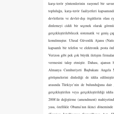
karşı-terör yöntemlerinin rasyonel bir savu
topluluğu, karşı-terör faaliyetleri kapsamınd
devletlerin ve devlet-dışı örgütlerin olası 
dinlemeyi ciddi bir seçenek olarak görmüş
gerçekleştirilebilecek sistematik ve geniş 
konulmuştur. Ulusal Güvenlik Ajansı (Nat
kapsamlı bir telefon ve elektronik posta ön
Verizon gibi pek çok büyük iletişim firmalar
vermesini talep etmiştir. Dahası, ajansın 
Almanya Cumhuriyeti Başbakanı Angela Me
görüşmelerini dinlediği de iddia edilmiştir
arasında Türkiye’nin de bulunduğuna dair 
gerçekleştirilen veya gerçekleştirildiği idd
2008’de değiştirme (amendment) mahiyetinde
yasa, özellikle Obama’nın ikinci döneminde 