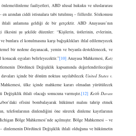
m önleme/dinleme faaliyetleri, ABD ulusal hukuku ve uluslararası
 en azından ciddi istisnalara tabi tutulmuş – fiillerdir. Sözkonusu
nin ihlali anlamına geldiği de bir gerçektir. ABD Anayasası’nın
 ilkesini şu şekilde düzenler: “Kişilerin, üstlerinin, evlerinin,
 ve bunlara el konulmasına karşı bağışıklıkları ihlal edilemeyecek
emel bir nedene dayanacak, yemin ve beyanla desteklenecek, ve
el konacak eşyaları belirleyecektir.”
[10]
Anayasa Mahkemesi,
Katz
tlemenin Dördüncü Değişiklik kapsamında değerlendirileceğini
davaları içinde bir dönüm noktası sayılabilecek
United States v.
 Mahkemesi, ülke içinde mahkeme kararı olmadan yürütülecek
ü Değişiklik ihlali olacağı sonucuna varmıştır.
[12]
Keith Davası
rbor’daki ofisini bombalayarak hükümet malını tahrip etmek
, telefonlarının dinlendiğini öne sürerek dinleme kayıtlarının
 Michigan Bölge Mahkemesi’nde açılmıştır. Bölge Mahkemesi – ve
– dinlemenin Dördüncü Değişiklik ihlali olduğuna ve hükümetin