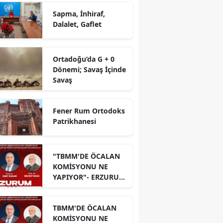
Sapma, İnhiraf,
Dalalet, Gaflet
Ortadoğu’da G + 0
Dönemi; Savaş İçinde
Savaş
Fener Rum Ortodoks
Patrikhanesi
"TBMM'DE ÖCALAN
KOMİSYONU NE
YAPIYOR"- ERZURUM
PANELİ
TBMM'DE ÖCALAN
KOMİSYONU NE