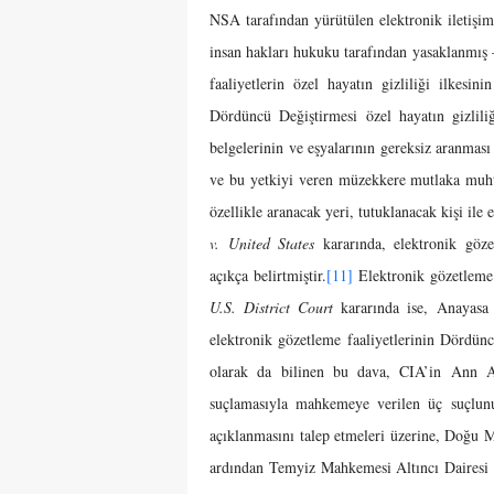
NSA tarafından yürütülen elektronik iletişi
insan hakları hukuku tarafından yasaklanmış –
faaliyetlerin özel hayatın gizliliği ilkesi
Dördüncü Değiştirmesi özel hayatın gizliliği
belgelerinin ve eşyalarının gereksiz aranması
ve bu yetkiyi veren müzekkere mutlaka muht
özellikle aranacak yeri, tutuklanacak kişi ile 
v. United States
kararında, elektronik göze
açıkça belirtmiştir.
[11]
Elektronik gözetleme 
U.S. District Court
kararında ise, Anayasa
elektronik gözetleme faaliyetlerinin Dördünc
olarak da bilinen bu dava, CIA’in Ann A
suçlamasıyla mahkemeye verilen üç suçlunun
açıklanmasını talep etmeleri üzerine, Doğu
ardından Temyiz Mahkemesi Altıncı Dairesi 