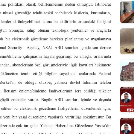
nma politikası olarak belirlenmesine neden olmuştur. İstihbarat
a ulusal güvenliğe tehdit teşkil edebilecek kişilerin, kurumların,
eylemlerini önleyebilmek adına bu aktörlerin arasındaki iletişimi
tür. Sonuçta, sahip olunan teknolojik yöntemler ve araçlarla
çaplı bir elektronik gözetleme harekatı planlanmış ve uygulamaya
ional Security Agency, NSA) ABD sınırları içinde son derece
leme/dinleme çalışmasını hayata geçirmiş; bu amaçla, aralarında
ından, abonelerinin özel görüşmeleriyle ilgili kayıtları hükümete
hükümetten temin ettiği bilgiler sayesinde, aralarında Federal
rkel’in de olduğu otuzbeş yabancı devlet liderinin telefon
. İletişim önleme/dinleme faaliyetlerinin icra edildiği ülkeler
güçlü emareler vardır. Bugün ABD sınırları içinde ve dışında
ia edilen bu elektronik gözetleme faaliyetlerini düzenlemek için,
 yeni bir yasal düzenleme yapılarak yürürlüğe sokulmuştur. Bu
üzerinde çok tartışılan Yabancı Haberalma Gözetleme Yasası’dır