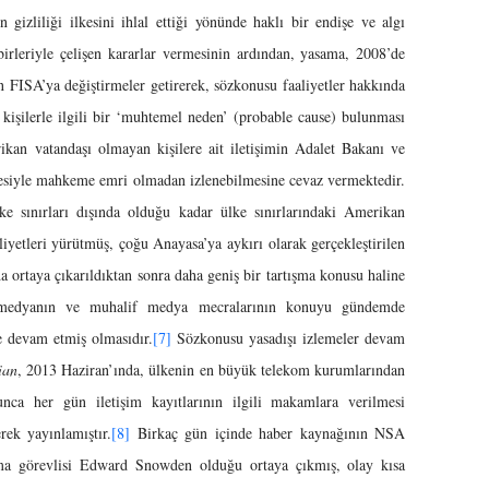
 gizliliği ilkesini ihlal ettiği yönünde haklı bir endişe ve algı
birleriyle çelişen kararlar vermesinin ardından, yasama, 2008’de
n FISA’ya değiştirmeler getirerek, sözkonusu faaliyetler hakkında
işilerle ilgili bir ‘muhtemel neden’ (probable cause) bulunması
kan vatandaşı olmayan kişilere ait iletişimin Adalet Bakanı ve
mesiyle mahkeme emri olmadan izlenebilmesine cevaz vermektedir.
sınırları dışında olduğu kadar ülke sınırlarındaki Amerikan
iyetleri yürütmüş, çoğu Anayasa’ya aykırı olarak gerçekleştirilen
da ortaya çıkarıldıktan sonra daha geniş bir tartışma konusu haline
medyanın ve muhalif medya mecralarının konuyu gündemde
e devam etmiş olmasıdır.
[7]
Sözkonusu yasadışı izlemeler devam
ian
, 2013 Haziran’ında, ülkenin en büyük telekom kurumlarından
nca her gün iletişim kayıtlarının ilgili makamlara verilmesi
rek yayınlamıştır.
[8]
Birkaç gün içinde haber kaynağının NSA
alma görevlisi Edward Snowden olduğu ortaya çıkmış, olay kısa