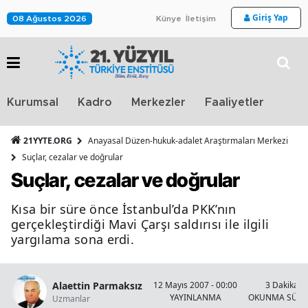
Giriş Yap
08 Ağustos 2026
Künye
İletişim
Stra
Kurumsal
Kadro
Merkezler
Faaliyetler
TV
21YYTE.ORG
Anayasal Düzen-hukuk-adalet Araştırmaları Merkezi
Suçlar, cezalar ve doğrular
Suçlar, cezalar ve doğrular
Kısa bir süre önce İstanbul’da PKK’nın
gerçekleştirdiği Mavi Çarşı saldırısı ile ilgili
yargılama sona erdi.
Alaettin Parmaksız
12 Mayıs 2007 - 00:00
3 Dakika
YAYINLANMA
OKUNMA SÜRE
Uzmanlar