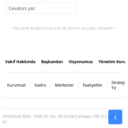
* Bu içerik ile ilgili yorum yok, ilk yorumu siz yazın, tartışalım *
Vakıf Hakkında
Başkandan
Vizyonumuz
Yönetim Kurul
Strateji
Kurumsal
Kadro
Merkezler
Faaliyetler
TV
Ahlatlıbel Mah. 1830 Sk. No: 39 İncek/Çankaya +90 312 489 18
01