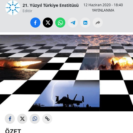
21. Yüzyıl Türkiye Enstitüsü
12 Haziran 2020 - 18:40
YAYINLANMA
OK
Editör
ÖZET