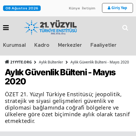
Giriş Yap
08 Ağustos 2026
Künye
İletişim
Stra
Kurumsal
Kadro
Merkezler
Faaliyetler
TV
21YYTE.ORG
Aylık Bültenler
Aylık Güvenlik Bülteni - Mayıs 2020
Aylık Güvenlik Bülteni - Mayıs
2020
ÖZET 21. Yüzyıl Türkiye Enstitüsü; jeopolitik,
stratejik ve siyasi gelişmeleri güvenlik ve
diplomasi bağlamında coğrafi bölgelere ve
ülkelere göre özet biçiminde aylık olarak tasnif
etmektedir.