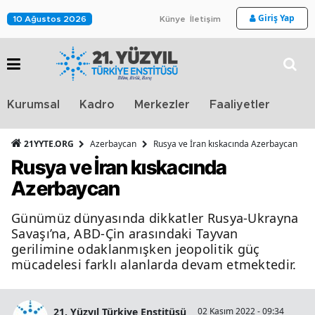
Giriş Yap
10 Ağustos 2026
Künye
İletişim
Stra
Kurumsal
Kadro
Merkezler
Faaliyetler
TV
21YYTE.ORG
Azerbaycan
Rusya ve İran kıskacında Azerbaycan
Rusya ve İran kıskacında
Azerbaycan
Günümüz dünyasında dikkatler Rusya-Ukrayna
Savaşı’na, ABD-Çin arasındaki Tayvan
gerilimine odaklanmışken jeopolitik güç
mücadelesi farklı alanlarda devam etmektedir.
21. Yüzyıl Türkiye Enstitüsü
02 Kasım 2022 - 09:34