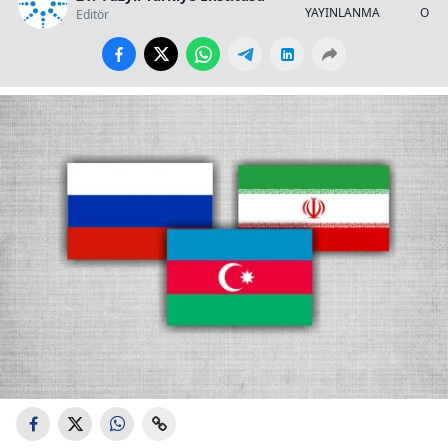
YAYINLANMA
OKU
Editör