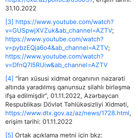
31.10.2022
[3]
https://www.youtube.com/watch?
v=GUSpwjXVZuk&ab_channel=AZTV
;
https://www.youtube.com/watch?
v=pybzEQja6o4&ab_channel=AZTV
;
https://www.youtube.com/watch?
v=DfnQ7I5RUiw&ab_channel=AZTV
[4]
“İran xüsusi xidmət orqanının nəzarəti
altında yaradılmış qanunsuz silahlı birləşmə
ifşa edilmişdir”, 01.11.2022, Azərbaycan
Respublikası Dövlət Təhlükəsizliyi Xidməti,
https://www.dtx.gov.az/az/news/1728.html
,
erişim tarihi: 01.11.2022
[5]
Ortak açıklama metni için bkz: