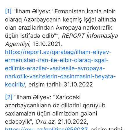
[1]
“İlham Əliyev: "Ermənistan İranla əlbir
olaraq Azərbaycanın keçmiş işğal altında
olan ərazilərindən Avropaya narkotrafik
üçün istifadə edib"”,
REPORT İnformasiya
Agentliyi
, 15.10.2021,
https://report.az/qarabag/ilham-eliyev-
ermenistan-iran-ile-elbir-olaraq-isgal-
edilmis-eraziler-vasitesile-avropaya-
narkotik-vasitelerin-dasinmasini-heyata-
kecirib/
, erişim tarihi: 31.10.2022
[2]
“İlham Əliyev: “Xaricdəki
azərbaycanlıların öz dillərini qoruyub
saxlamaları üçün əlimizdən gələni
edəcəyik”,
Oxu.az
, 21.10.2022,
https://oxu.az/politics/656037
, erişim tarihi: