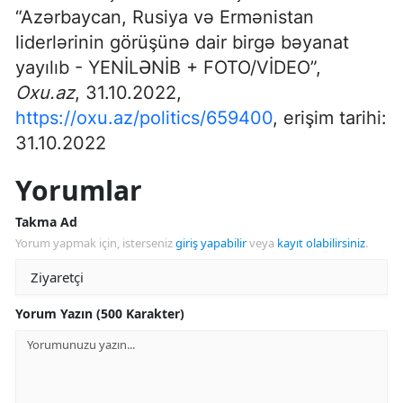
“Azərbaycan, Rusiya və Ermənistan
liderlərinin görüşünə dair birgə bəyanat
yayılıb - YENİLƏNİB + FOTO/VİDEO”,
Oxu.az
, 31.10.2022,
https://oxu.az/politics/659400
, erişim tarihi:
31.10.2022
Yorumlar
Takma Ad
Yorum yapmak için, isterseniz
giriş yapabilir
veya
kayıt olabilirsiniz
.
Yorum Yazın (500 Karakter)