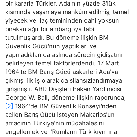
bir kararla Türkler, Ada'nın yüzde 3'lük
kısmında yaşamaya mahkûm edilmiş, temel
yiyecek ve ilaç temininden dahi yoksun
bırakan ağır bir ambargoya tabi
tutulmuşlardı. Bu döneme ilişkin BM
Güvenlik Gücü'nün yaptıkları ve
yapmadıkları da aslında sürecin gidişatını
belirleyen temel faktörlerdendi. 17 Mart
1964'te BM Barış Gücü askerleri Ada'ya
çıkmış, ilk iş olarak da silahsızlandırmaya
girişmişti. ABD Dışişleri Bakan Yardımcısı
George W. Ball, döneme ilişkin raporunda,
[2]
1964'de BM Güvenlik Konseyi'nden
acilen Barış Gücü isteyen Makarios'un
amacının Türkiye'nin müdahalesini
engellemek ve "Rumların Türk kıyımına