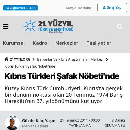
Giriş Yap
10 Ağustos 2026
Künye
İletişim
Stra
Kurumsal
Kadro
Merkezler
Faaliyetler
TV
21YYTE.ORG
Balkanlar Ve Kıbrıs Araştırmaları Merkezi
Kıbrıs Türkleri Şafak Nöbeti'nde
Kıbrıs Türkleri Şafak Nöbeti'nde
Kuzey Kıbrıs Türk Cumhuriyeti, Kıbrıs’ta gerçek
bir dönüm noktası olan 20 Temmuz 1974 Barış
Harekâtı’nın 37. yıldönümünü kutluyor.
Gözde Kılıç Yaşın
21 Temmuz 2011 - 00:00
8 Dakika
YAYINLANMA
OKUNMA SÜRE
Merkez Başkanı