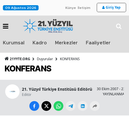
Giriş Yap
09 Ağustos 2026
Künye
İletişim
Stra
Kurumsal
Kadro
Merkezler
Faaliyetler
TV
21YYTE.ORG
Duyurular
KONFERANS
KONFERANS
21. Yüzyıl Türkiye Enstitüsü Editörü
30 Ekim 2007 - 23:0
YAYINLANMA
Editör