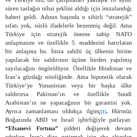
süren taslağın nihai şeklini aldığı için imzalandığı
haberi geldi. Adının başında o sihirli “stratejik”
sıfatı yok, süslü ifadelerle bezenmiş değil. Ama
Türkiye için stratejik öneme sahip NATO
anlaşmasını ve özellikle 5. maddesini hatırlatan
bir anlaşma bu. İmza sahibi üç ülkenin birine
yapılacak bir saldırının üçüne birden yapılmış
sayılacağını öngörülüyor. Özellikle Hindistan ve
İran’a gözdağı niteliğinde. Ama hipotetik olarak
Türkiye’ye Yunanistan veya bir başka ülke
saldırırsa Pakistan’ın ve özellikle Suudi
Arabistan’ın ne yapacağının bir garantisi yok.
Ayrıca zamanlaması oldukça ilginç
.
Hürmüz
[1]
Boğazında ABD ve İsrail işbirliğiyle patlayan
“Efsanevi Fırtına”
şiddeti değişerek devam
ederken, İran’ı dize getirmek için aba altından