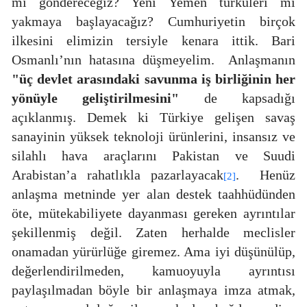
mi göndereceğiz? Yeni Yemen türküleri mi
yakmaya başlayacağız? Cumhuriyetin birçok
ilkesini elimizin tersiyle kenara ittik. Bari
Osmanlı’nın hatasına düşmeyelim.
Anlaşmanın
"üç devlet arasındaki savunma iş birliğinin her
yönüyle geliştirilmesini"
de kapsadığı
açıklanmış. Demek ki Türkiye gelişen savaş
sanayinin yüksek teknoloji ürünlerini, insansız ve
silahlı hava araçlarını Pakistan ve Suudi
Arabistan’a rahatlıkla pazarlayacak
.
Henüz
[2]
anlaşma metninde yer alan destek taahhüdünden
öte, mütekabiliyete dayanması gereken ayrıntılar
şekillenmiş değil. Zaten herhalde meclisler
onamadan yürürlüğe giremez. Ama iyi düşünülüp,
değerlendirilmeden, kamuoyuyla ayrıntısı
paylaşılmadan böyle bir anlaşmaya imza atmak,