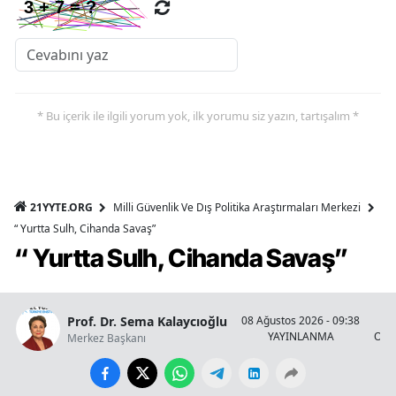
* Bu içerik ile ilgili yorum yok, ilk yorumu siz yazın, tartışalım *
21YYTE.ORG
Milli Güvenlik Ve Dış Politika Araştırmaları Merkezi
“ Yurtta Sulh, Cihanda Savaş”
“ Yurtta Sulh, Cihanda Savaş”
Prof. Dr. Sema Kalaycıoğlu
08 Ağustos 2026 - 09:38
YAYINLANMA
OKU
Merkez Başkanı