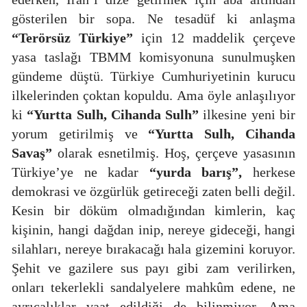
gösterilen bir sopa. Ne tesadüf ki anlaşma
“Terörsüz Türkiye”
için 12 maddelik çerçeve
yasa taslağı TBMM komisyonuna sunulmuşken
gündeme düştü. Türkiye Cumhuriyetinin kurucu
ilkelerinden çoktan kopuldu. Ama öyle anlaşılıyor
ki
“Yurtta Sulh, Cihanda Sulh”
ilkesine yeni bir
yorum getirilmiş ve
“Yurtta Sulh, Cihanda
Savaş”
olarak esnetilmiş. Hoş, çerçeve yasasının
Türkiye’ye ne kadar
“yurda barış”,
herkese
demokrasi ve özgürlük getireceği zaten belli değil.
Kesin bir döküm olmadığından kimlerin, kaç
kişinin, hangi
dağdan inip, nereye gideceği, hangi
silahları, nereye bırakacağı hala gizemini koruyor.
Şehit ve gazilere sus payı gibi zam verilirken,
onları tekerlekli sandalyelere mahkûm edene, ne
ayrıcalıklar vaat edildiği de bilinmiyor. Ama