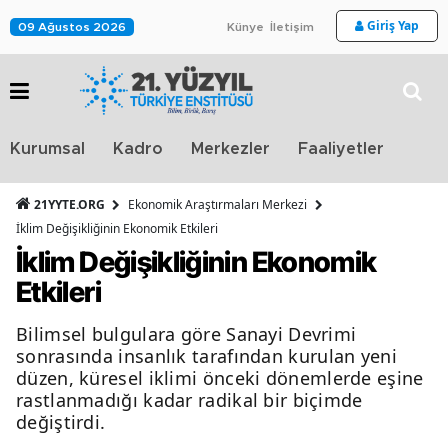
Giriş Yap
09 Ağustos 2026
Künye
İletişim
Stra
Kurumsal
Kadro
Merkezler
Faaliyetler
TV
21YYTE.ORG
Ekonomik Araştırmaları Merkezi
İklim Değişikliğinin Ekonomik Etkileri
İklim Değişikliğinin Ekonomik
Etkileri
Bilimsel bulgulara göre Sanayi Devrimi
sonrasında insanlık tarafından kurulan yeni
düzen, küresel iklimi önceki dönemlerde eşine
rastlanmadığı kadar radikal bir biçimde
değiştirdi.