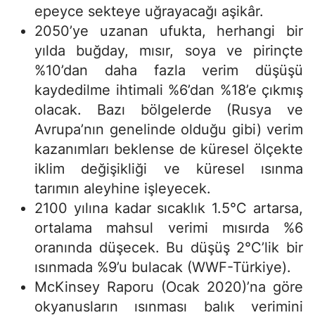
epeyce sekteye uğrayacağı aşikâr.
2050’ye uzanan ufukta, herhangi bir
yılda buğday, mısır, soya ve pirinçte
%10’dan daha fazla verim düşüşü
kaydedilme ihtimali %6’dan %18’e çıkmış
olacak. Bazı bölgelerde (Rusya ve
Avrupa’nın genelinde olduğu gibi) verim
kazanımları beklense de küresel ölçekte
iklim değişikliği ve küresel ısınma
tarımın aleyhine işleyecek.
2100 yılına kadar sıcaklık 1.5°C artarsa,
ortalama mahsul verimi mısırda %6
oranında düşecek. Bu düşüş 2°C’lik bir
ısınmada %9’u bulacak (WWF-Türkiye).
McKinsey Raporu (Ocak 2020)’na göre
okyanusların ısınması balık verimini