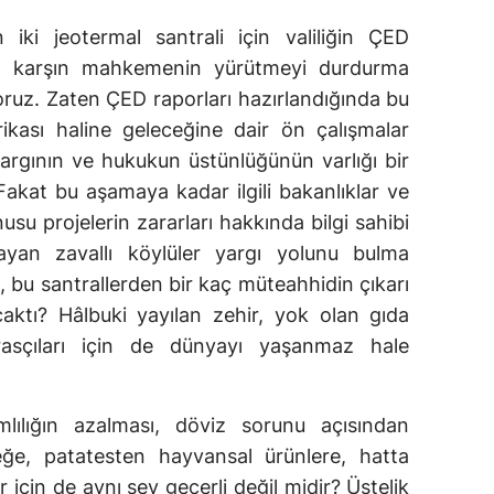
 iki jeotermal santrali için valiliğin ÇED
a karşın mahkemenin yürütmeyi durdurma
oruz. Zaten ÇED raporları hazırlandığında bu
brikası haline geleceğine dair ön çalışmalar
 yargının ve hukukun üstünlüğünün varlığı bir
Fakat bu aşamaya kadar ilgili bakanlıklar ve
onusu projelerin zararları hakkında bilgi sahibi
ayan zavallı köylüler yargı yolunu bulma
 bu santrallerden bir kaç müteahhidin çıkarı
aktı? Hâlbuki yayılan zehir, yok olan gıda
irasçıları için de dünyayı yaşanmaz hale
lılığın azalması, döviz sorunu açısından
ğe, patatesten hayvansal ürünlere, hatta
çin de aynı şey geçerli değil midir? Üstelik