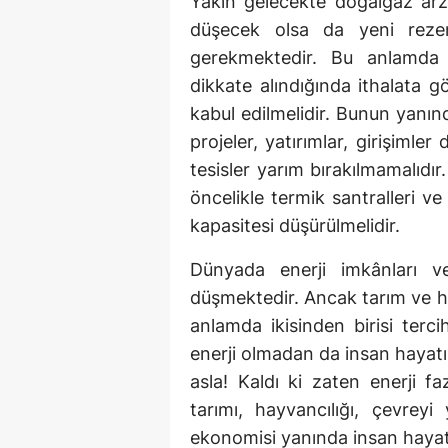
Yakın gelecekte doğalgaz arzı
düşecek olsa da yeni rezerv
gerekmektedir. Bu anlamda d
dikkate alındığında ithalata g
kabul edilmelidir. Bunun yanı
projeler, yatırımlar, girişimle
tesisler yarım bırakılmamalıdır
öncelikle termik santralleri ve
kapasitesi düşürülmelidir.
Dünyada enerji imkânları ve
düşmektedir. Ancak tarım ve h
anlamda ikisinden birisi terc
enerji olmadan da insan hayatın
asla! Kaldı ki zaten enerji faz
tarımı, hayvancılığı, çevrey
ekonomisi yanında insan hayatı