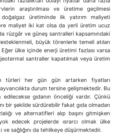
ndaki fazlalıktan dolayı fiyatlar daha fazla
lerin araştırılması ve üretime geçilmesi
oğalgaz üretiminde ilk yatırım maliyeti
öre maliyet iki kat olsa da yerli üretim ucuz
nda rüzgâr ve güneş santralleri kapsamındaki
r desteklenmeli, büyük törenlerle temeli atılan
. Eğer ülke içinde enerji üretimi fazlası varsa
 jeotermal santraller kapatılmalı veya üretim
 türleri her gün gün artarken fiyatları
ayvancılıkta durum tersine gelişmektedir. Bu
ih edilecekse gıdanın önceliği vardır. Çünkü
ı bir şekilde sürdürebilir fakat gıda olmadan
lalığı ve alternatifleri alıp başını gitmişken
i yok edecek projelerde ısrarcı olmak ülke
 ve sağlığını da tehlikeye düşürmektedir.