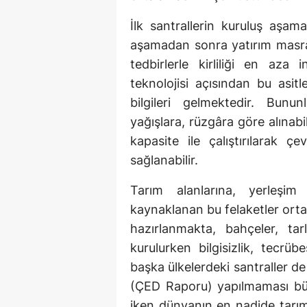
İlk santrallerin kuruluş aşam
aşamadan sonra yatırım masrafl
tedbirlerle kirliliği en aza
teknolojisi açısından bu asit
bilgileri gelmektedir. Bunu
yağışlara, rüzgâra göre alınabi
kapasite ile çalıştırılarak 
sağlanabilir.
Tarım alanlarına, yerleşim 
kaynaklanan bu felaketler orta
hazırlanmakta, bahçeler, tarl
kurulurken bilgisizlik, tecrü
başka ülkelerdeki santraller d
(ÇED Raporu) yapılmaması büy
iken dünyanın en nadide tarım 