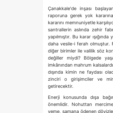
Çanakkale'de inşası başlayan
raporuna gerek yok kararın
kararını memnuniyetle karşılıy
santrallerin aslında zehir fa
yapılmıştır. Bu karar ışığında
daha vesile-i ferah olmuştur. 
diğer birimler ile valilik söz k
değiller miydi? Bölgede yaş
imkânından mahrum kalsalardı,
dışında kimin ne faydası olac
zinciri o girişimciler ve m
getirecektir.
Enerji konusunda dışa bağım
önemlidir. Nohuttan mercime
yeme, samana ödenen dövizler i