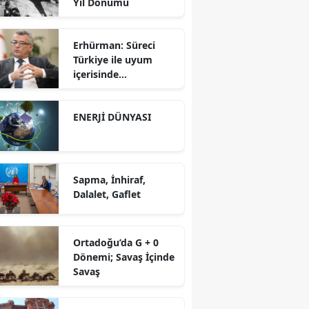
Yıl Dönümü
Erhürman: Süreci
Türkiye ile uyum
içerisinde
yürütüyoruz?!
ENERJİ DÜNYASI
Sapma, İnhiraf,
Dalalet, Gaflet
Ortadoğu’da G + 0
Dönemi; Savaş İçinde
Savaş