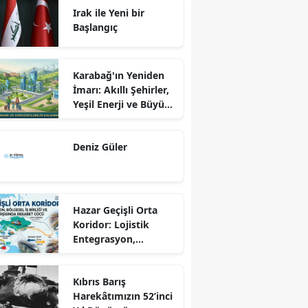
Irak ile Yeni bir
Başlangıç
Karabağ'ın Yeniden
İmarı: Akıllı Şehirler,
Yeşil Enerji ve Büyük
Dönüş Programı
Ekseninde
Deniz Güler
Sürdürülebilir
Kalkınma
Hazar Geçişli Orta
Koridor: Lojistik
Entegrasyon,
Bölgesel İş Birliği ve
Kuzey Koridoru
Kıbrıs Barış
Karşısında Rekabet
Harekâtımızın 52’inci
Gücü