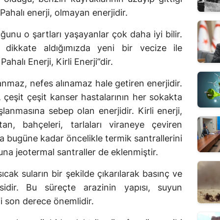
ahalı enerji, olmayan enerjidir.
nu o şartları yaşayanlar çok daha iyi bilir.
dikkate aldığımızda yeni bir vecize ile
ahalı Enerji, Kirli Enerji”dir.
aşanmaz, nefes alınamaz hale getiren enerjidir.
en, çeşit çeşit kanser hastalarının her sokakta
anmasına sebep olan enerjidir. Kirli enerji,
tan, bahçeleri, tarlaları viraneye çeviren
nda bugüne kadar öncelikle termik santrallerini
una jeotermal santraller de eklenmiştir.
sıcak suların bir şekilde çıkarılarak basınç ve
esidir. Bu süreçte arazinin yapısı, suyun
oji son derece önemlidir.