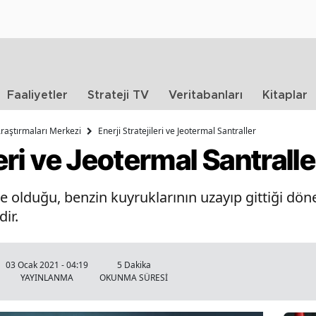
Faaliyetler
Strateji TV
Veritabanları
Kitaplar
Araştırmaları Merkezi
Enerji Stratejileri ve Jeotermal Santraller
leri ve Jeotermal Santralle
are olduğu, benzin kuyruklarının uzayıp gittiği dö
ir.
03 Ocak 2021 - 04:19
5 Dakika
YAYINLANMA
OKUNMA SÜRESİ