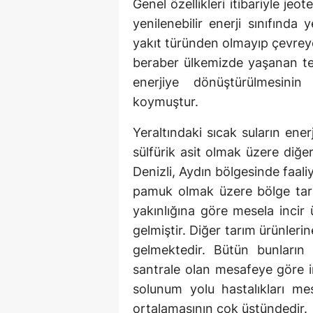
Genel özellikleri itibariyle jeo
yenilenebilir enerji sınıfında
yakıt türünden olmayıp çevrey
beraber ülkemizde yaşanan tec
enerjiye dönüştürülmesinin
koymuştur.
Yeraltındaki sıcak suların en
sülfürik asit olmak üzere diğe
Denizli, Aydın bölgesinde faali
pamuk olmak üzere bölge tarım
yakınlığına göre mesela incir
gelmiştir. Diğer tarım ürünleri
gelmektedir. Bütün bunların
santrale olan mesafeye göre i
solunum yolu hastalıkları me
ortalamasının çok üstündedir.