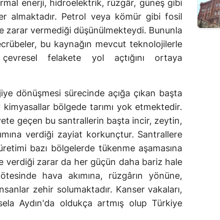
termal enerji, hidroelektrik, rüzgâr, güneş gibi
 yer almaktadır. Petrol veya kömür gibi fosil
e zarar vermediği düşünülmekteydi. Bununla
rübeler, bu kaynağın mevcut teknolojilerle
 çevresel felakete yol açtığını ortaya
erjiye dönüşmesi sürecinde açığa çıkan başta
r kimyasallar bölgede tarımı yok etmektedir.
yete geçen bu santrallerin başta incir, zeytin,
ına verdiği zayiat korkunçtur. Santrallere
 üretimi bazı bölgelerde tükenme aşamasına
ne verdiği zarar da her güçün daha bariz hale
 ötesinde hava akımına, rüzgârın yönüne,
nsanlar zehir solumaktadır. Kanser vakaları,
sela Aydın'da oldukça artmış olup Türkiye