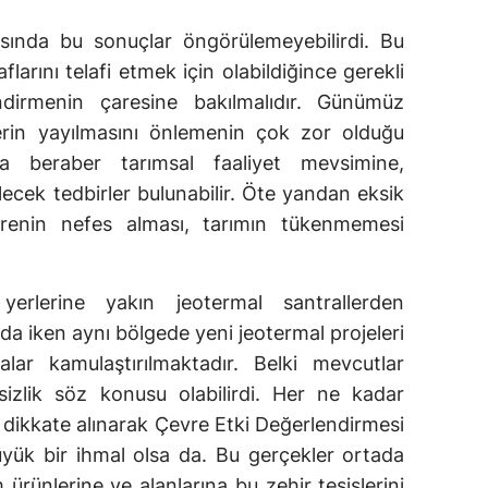
asında bu sonuçlar öngörülemeyebilirdi. Bu
arını telafi etmek için olabildiğince gerekli
 indirmenin çaresine bakılmalıdır. Günümüz
lerin yayılmasını önlemenin çok zor olduğu
nla beraber tarımsal faaliyet mevsimine,
lecek tedbirler bulunabilir. Öte yandan eksik
çevrenin nefes alması, tarımın tükenmemesi
yerlerine yakın jeotermal santrallerden
da iken aynı bölgede yeni jeotermal projeleri
alar kamulaştırılmaktadır. Belki mevcutlar
besizlik söz konusu olabilirdi. Her ne kadar
e dikkate alınarak Çevre Etki Değerlendirmesi
ük bir ihmal olsa da. Bu gerçekler ortada
ürünlerine ve alanlarına bu zehir tesislerini