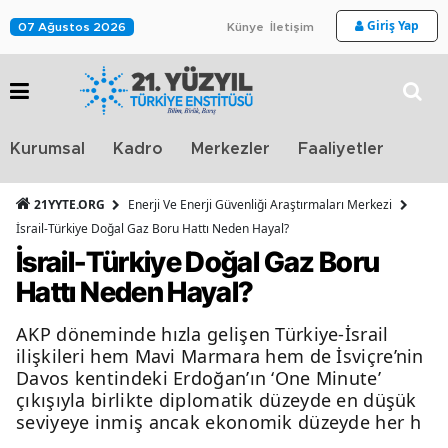
Giriş Yap
07 Ağustos 2026
Künye
İletişim
Stra
Kurumsal
Kadro
Merkezler
Faaliyetler
TV
21YYTE.ORG
Enerji Ve Enerji Güvenliği Araştırmaları Merkezi
İsrail-Türkiye Doğal Gaz Boru Hattı Neden Hayal?
İsrail-Türkiye Doğal Gaz Boru
Hattı Neden Hayal?
AKP döneminde hızla gelişen Türkiye-İsrail
ilişkileri hem Mavi Marmara hem de İsviçre’nin
Davos kentindeki Erdoğan’ın ‘One Minute’
çıkışıyla birlikte diplomatik düzeyde en düşük
seviyeye inmiş ancak ekonomik düzeyde her h