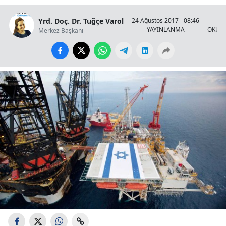
Yrd. Doç. Dr. Tuğçe Varol
24 Ağustos 2017 - 08:46
7 
YAYINLANMA
OKUN
Merkez Başkanı