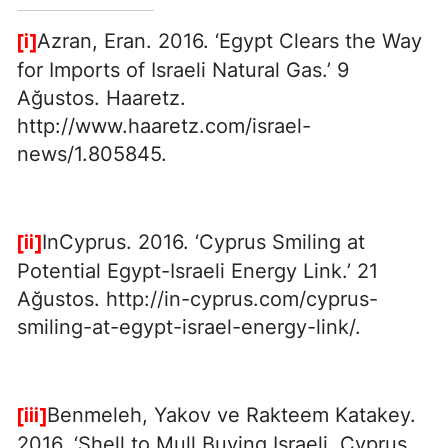
Azran, Eran. 2016. ‘Egypt Clears the Way
[i]
for Imports of Israeli Natural Gas.’ 9
Ağustos. Haaretz.
http://www.haaretz.com/israel-
news/1.805845.
InCyprus. 2016. ‘Cyprus Smiling at
[ii]
Potential Egypt-Israeli Energy Link.’ 21
Ağustos. http://in-cyprus.com/cyprus-
smiling-at-egypt-israel-energy-link/.
Benmeleh, Yakov ve Rakteem Katakey.
[iii]
2016. ‘Shell to Mull Buying Israeli, Cyprus