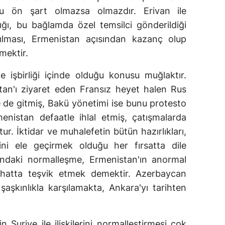
u ön şart olmazsa olmazdır. Erivan ile
ğı, bu bağlamda özel temsilci gönderildiği
şılması, Ermenistan açısından kazanç olup
mektir.
 işbirliği içinde olduğu konusu muğlaktır.
an'ı ziyaret eden Fransız heyet halen Rus
e de gitmiş, Bakü yönetimi ise bunu protesto
menistan defaatle ihlal etmiş, çatışmalarda
ur. İktidar ve muhalefetin bütün hazırlıkları,
ni ele geçirmek olduğu her fırsatta dile
ltındaki normalleşme, Ermenistan'ın anormal
, hatta teşvik etmek demektir. Azerbaycan
şaşkınlıkla karşılamakta, Ankara'yı tarihten
n Suriye ile ilişkilerini normalleştirmesi çok