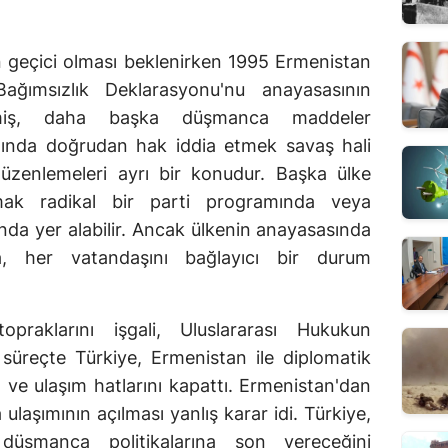
n geçici olması beklenirken 1995 Ermenistan
ağımsızlık Deklarasyonu'nu anayasasının
tmiş, daha başka düşmanca maddeler
ğında doğrudan hak iddia etmek savaş hali
düzenlemeleri ayrı bir konudur. Başka ülke
mak radikal bir parti programında veya
rında yer alabilir. Ancak ülkenin anayasasında
, her vatandaşını bağlayıcı bir durum
praklarını işgali, Uluslararası Hukukun
u süreçte Türkiye, Ermenistan ile diplomatik
ını ve ulaşım hatlarını kapattı. Ermenistan'dan
laşımının açılması yanlış karar idi. Türkiye,
düşmanca politikalarına son vereceğini