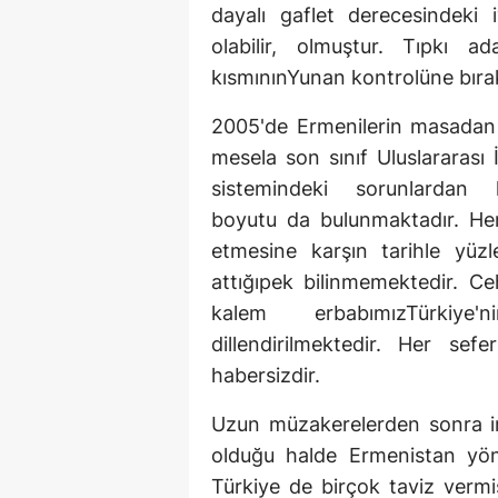
dayalı gaflet derecesindeki 
olabilir, olmuştur. Tıpkı a
kısmınınYunan kontrolüne bırak
2005'de Ermenilerin masadan
mesela son sınıf Uluslararası İ
sistemindeki sorunlardan kay
boyutu da bulunmaktadır. He
etmesine karşın tarihle yüz
attığıpek bilinmemektedir. Ce
kalem erbabımızTürkiye
dillendirilmektedir. Her se
habersizdir.
Uzun müzakerelerden sonra im
olduğu halde Ermenistan yöne
Türkiye de birçok taviz vermi