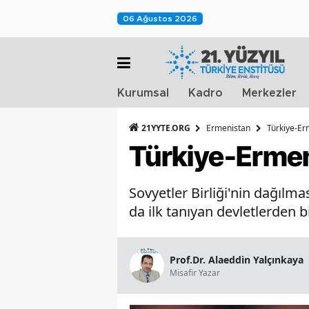
06 Ağustos 2026
Kurumsal
Kadro
Merkezler
21YYTE.ORG
Ermenistan
Türkiye-Er
Türkiye-Ermen
Sovyetler Birliği'nin dağılm
da ilk tanıyan devletlerden b
Prof.Dr. Alaeddin Yalçınkaya
Misafir Yazar