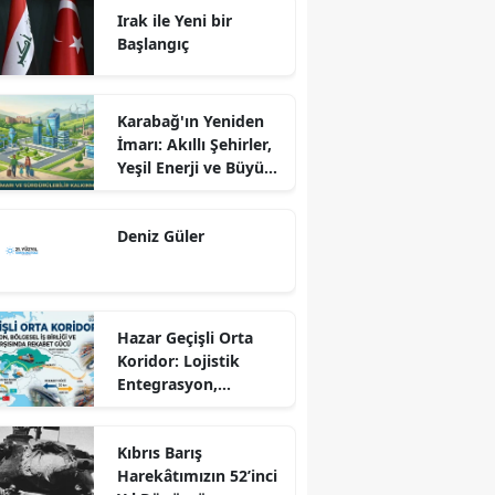
Irak ile Yeni bir
Başlangıç
Karabağ'ın Yeniden
İmarı: Akıllı Şehirler,
Yeşil Enerji ve Büyük
Dönüş Programı
Ekseninde
Deniz Güler
Sürdürülebilir
Kalkınma
Hazar Geçişli Orta
Koridor: Lojistik
Entegrasyon,
Bölgesel İş Birliği ve
Kuzey Koridoru
Kıbrıs Barış
Karşısında Rekabet
Harekâtımızın 52’inci
Gücü