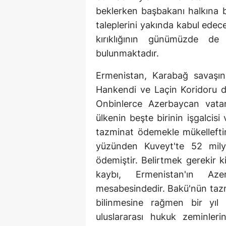
beklerken başbakanı halkına b
taleplerini yakında kabul edec
kırıklığının günümüzde d
bulunmaktadır.
Ermenistan, Karabağ savaşın
Hankendi ve Laçin Koridoru dış
Onbinlerce Azerbaycan vatand
ülkenin beşte birinin işgalcisi
tazminat ödemekle mükelleftir.
yüzünden Kuveyt'te 52 milya
ödemiştir. Belirtmek gerekir 
kaybı, Ermenistan'ın Aze
mesabesindedir. Bakü'nün tazm
bilinmesine rağmen bir yıl
uluslararası hukuk zeminler