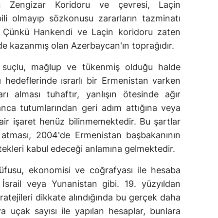
an Zengizar Koridoru ve çevresi, Laçin
ili olmayıp sözkonusu zararların tazminatı
. Çünkü Hankendi ve Laçin koridoru zaten
e kazanmış olan Azerbaycan'ın toprağıdır.
 suçlu, mağlup ve tükenmiş olduğu halde
cı hedeflerinde ısrarlı bir Ermenistan varken
rı alması tuhaftır, yanlışın ötesinde ağır
anca tutumlarından geri adım attığına veya
dair işaret henüz bilinmemektedir. Bu şartlar
m atması, 2004'de Ermenistan başbakanının
tekleri kabul edeceği anlamına gelmektedir.
nüfusu, ekonomisi ve coğrafyası ile hesaba
İsrail veya Yunanistan gibi. 19. yüzyıldan
atejileri dikkate alındığında bu gerçek daha
ya uçak sayısı ile yapılan hesaplar, bunlara