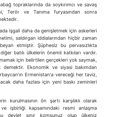
rabağ topraklarında da soykırımcı ve savaş
mi, Terör ve Tanıma furyasından sonra
ektedir.
 işgali daha da genişletmek için askerleri
önetimi, saldırgan iddialarından hiçbir zaman
beyan etmiştir. Şüphesiz bu pervasızlıkta
er batılı ülkelerin önemli katkıları vardır.
bozmamak için belirtilen gerçekleri yok saymak,
k demektir. Ekonomik ve siyasi bakımdan
rbaycan'ın Ermenistan'a vereceği her taviz,
lacak daha fazlası için yeni baskı zeminleri
lerin kurulmasının ön şartı karşılıklı olarak
k ve işbirliği kapsamındaki resmi anlaşma
usu devlet sınır komşunuz olup ülkeniz