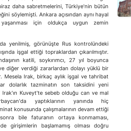
iraz daha sabretmelerini, Türkiye'nin bütün
eğini söylemişti. Ankara açısından aynı hayal
e yaşanması için oldukça uygun zemin
da yenilmiş, görünüşte Rus kontrolündeki
ında işgal ettiği topraklardan çıkarılmıştır.
aşının katili, soykırımcı, 27 yıl boyunca
 ve diğer verdiği zararlardan dolayı yüklü bir
 Mesela Irak, birkaç aylık işgal ve tahribat
r dolarlık tazminatın son taksidini yeni
ki Irak'ın Kuveyt'te sebeb olduğu can ve mal
rbaycan'da yaptıklarının yanında hiç
inat konusunda çalışmalarının devam ettiği
 sonra bile faturanın ortaya konmaması,
inde girişimlerin başlamamış olması doğru