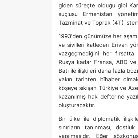
giden süreçte olduğu gibi Ka
suçlusu Ermenistan yöneti
Tazminat ve Toprak (4T) istem
1993'den günümüze her aşamada
ve sivilleri katleden Erivan y
vazgeçmediğini her fırsatta 
Rusya kadar Fransa, ABD ve diğ
Batı ile ilişkileri daha fazla 
yakın tarihten bîhaber olma
köşeye sıkışan Türkiye ve Aze
kazanılmış hak defterine yazı
oluşturacaktır.
Bir ülke ile diplomatik ilişki
sınırların tanınması, dostlu
yapılmasıdır. Eğer sözkon