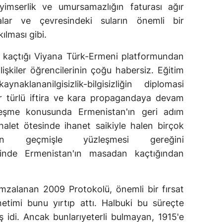
iyimserlik ve umursamazlığın faturası ağır
dalar ve çevresindeki suların önemli bir
ılması gibi.
 kaçtığı Viyana Türk-Ermeni platformundan
lişkiler öğrencilerinin çoğu habersiz. Eğitim
naklananilgisizlik-bilgisizliğin diplomasi
r türlü iftira ve kara propagandaya devam
leşme konusunda Ermenistan'ın geri adım
halet ötesinde ihanet saikiyle halen birçok
'nin geçmişle yüzleşmesi gereğini
ferinde Ermenistan'ın masadan kaçtığından
zalanan 2009 Protokolü, önemli bir fırsat
timi bunu yırtıp attı. Halbuki bu süreçte
ş idi. Ancak bunlarıyeterli bulmayan, 1915'e