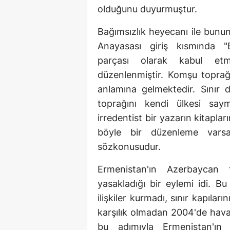
olduğunu duyurmuştur.
Bağımsızlık heyecanı ile bunu
Anayasası giriş kısmında "B
parçası olarak kabul e
düzenlenmiştir. Komşu topra
anlamına gelmektedir. Sınır 
toprağını kendi ülkesi say
irredentist bir yazarın kitapla
böyle bir düzenleme varsa
sözkonusudur.
Ermenistan'ın Azerbaycan to
yasakladığı bir eylemi idi. B
ilişkiler kurmadı, sınır kapılar
karşılık olmadan 2004'de hava u
bu adımıyla Ermenistan'ın 