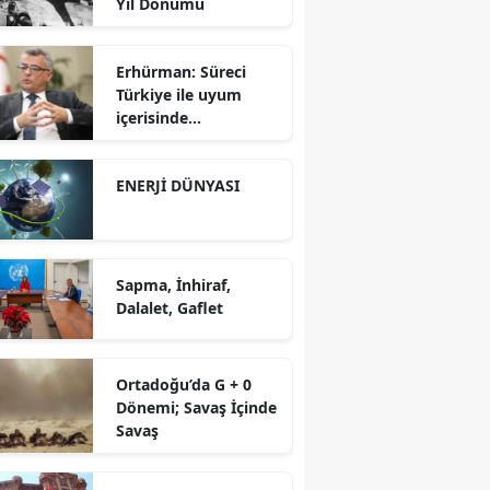
Yıl Dönümü
Erhürman: Süreci
Türkiye ile uyum
içerisinde
yürütüyoruz?!
ENERJİ DÜNYASI
Sapma, İnhiraf,
Dalalet, Gaflet
Ortadoğu’da G + 0
Dönemi; Savaş İçinde
Savaş