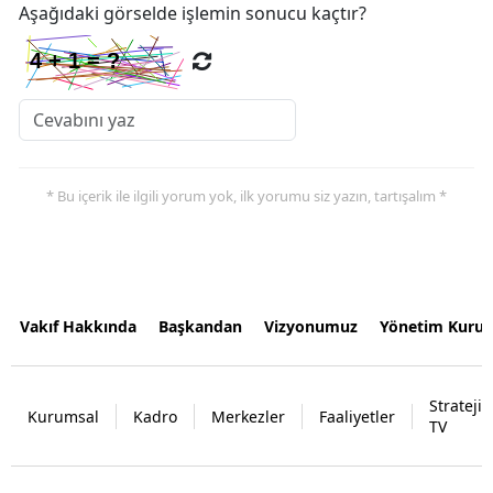
Aşağıdaki görselde işlemin sonucu kaçtır?
* Bu içerik ile ilgili yorum yok, ilk yorumu siz yazın, tartışalım *
Vakıf Hakkında
Başkandan
Vizyonumuz
Yönetim Kurul
Strateji
Kurumsal
Kadro
Merkezler
Faaliyetler
TV