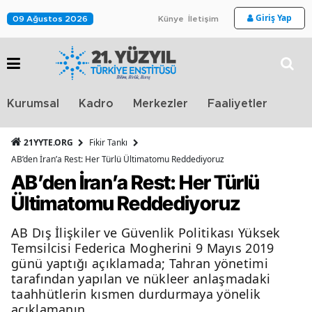
Giriş Yap
09 Ağustos 2026
Künye
İletişim
Stra
Kurumsal
Kadro
Merkezler
Faaliyetler
TV
21YYTE.ORG
Fikir Tankı
AB’den İran’a Rest: Her Türlü Ültimatomu Reddediyoruz
AB’den İran’a Rest: Her Türlü
Ültimatomu Reddediyoruz
AB Dış İlişkiler ve Güvenlik Politikası Yüksek
Temsilcisi Federica Mogherini 9 Mayıs 2019
günü yaptığı açıklamada; Tahran yönetimi
tarafından yapılan ve nükleer anlaşmadaki
taahhütlerin kısmen durdurmaya yönelik
açıklamanın