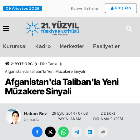
Giriş Yap
09 Ağustos 2026
Künye
İletişim
Stra
Kurumsal
Kadro
Merkezler
Faaliyetler
TV
21YYTE.ORG
Fikir Tankı
Afganistan'da Taliban'la Yeni Müzakere Sinyali
Afganistan'da Taliban'la Yeni
Müzakere Sinyali
Hakan Boz
29 Eylül 2014 - 07:08
2 Dakika
YAYINLANMA
OKUNMA SÜRESİ
Uzmanlar