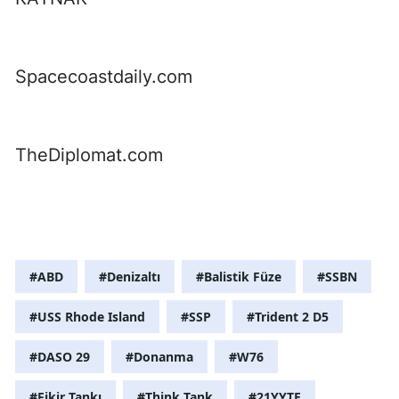
Spacecoastdaily.com
TheDiplomat.com
#ABD
#Denizaltı
#Balistik Füze
#SSBN
#USS Rhode Island
#SSP
#Trident 2 D5
#DASO 29
#Donanma
#W76
#Fikir Tankı
#Think Tank
#21YYTE