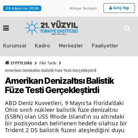
Giriş Yap
09 Ağustos 2026
Künye
İletişim
Stra
Kurumsal
Kadro
Merkezler
Faaliyetler
TV
21YYTE.ORG
Fikir Tankı
Amerikan Denizaltısı Balistik Füze Testi Gerçekleştirdi
Amerikan Denizaltısı Balistik
Füze Testi Gerçekleştirdi
ABD Deniz Kuvvetleri, 9 Mayıs’ta Florida’daki
Ohio sınıfı nükleer balistik füze denizaltısı
(SSBN) olan USS Rhode Island’ın su altındaki
bir pozisyondan belirlenen hedefe silahsız bir
Trident 2 D5 balistik füzesi ateşlediğini duyu