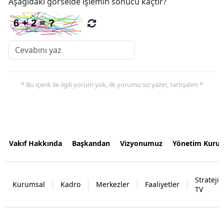
Aşağıdaki görselde işlemin sonucu kaçtır?
* Bu içerik ile ilgili yorum yok, ilk yorumu siz yazın, tartışalım *
Vakıf Hakkında
Başkandan
Vizyonumuz
Yönetim Kurul
Strateji
Kurumsal
Kadro
Merkezler
Faaliyetler
TV