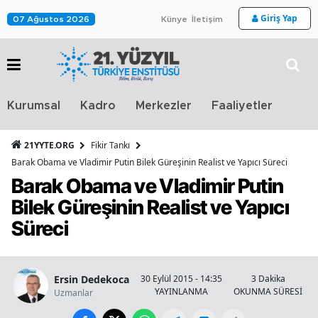
Giriş Yap
07 Ağustos 2026
Künye
İletişim
Stra
Kurumsal
Kadro
Merkezler
Faaliyetler
TV
21YYTE.ORG
Fikir Tankı
Barak Obama ve Vladimir Putin Bilek Güreşinin Realist ve Yapıcı Süreci
Barak Obama ve Vladimir Putin
Bilek Güreşinin Realist ve Yapıcı
Süreci
Ersin Dedekoca
30 Eylül 2015 - 14:35
3 Dakika
YAYINLANMA
OKUNMA SÜRESİ
Uzmanlar