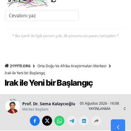
* Bu içerik ile ilgili yorum yok, ilk yorumu siz yazın, tartışalım *
21YYTE.ORG
Orta Doğu Ve Afrika Araştırmaları Merkezi
Irak ile Yeni bir Başlangıç
Irak ile Yeni bir Başlangıç
Prof. Dr. Sema Kalaycıoğlu
05 Ağustos 2026 - 16:08
YAYINLANMA
OKU
Merkez Başkanı