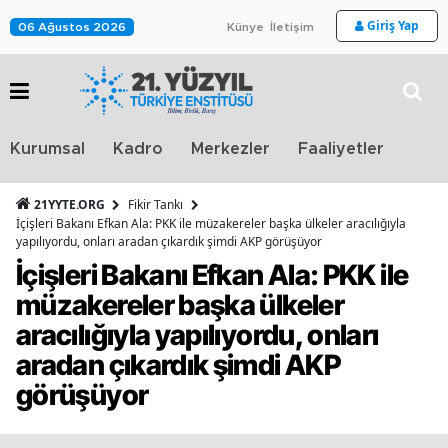
Giriş Yap
06 Ağustos 2026
Künye
İletişim
Stra
Kurumsal
Kadro
Merkezler
Faaliyetler
TV
21YYTE.ORG
Fikir Tankı
İçişleri Bakanı Efkan Ala: PKK ile müzakereler başka ülkeler aracılığıyla
yapılıyordu, onları aradan çıkardık şimdi AKP görüşüyor
İçişleri Bakanı Efkan Ala: PKK ile
müzakereler başka ülkeler
aracılığıyla yapılıyordu, onları
aradan çıkardık şimdi AKP
görüşüyor