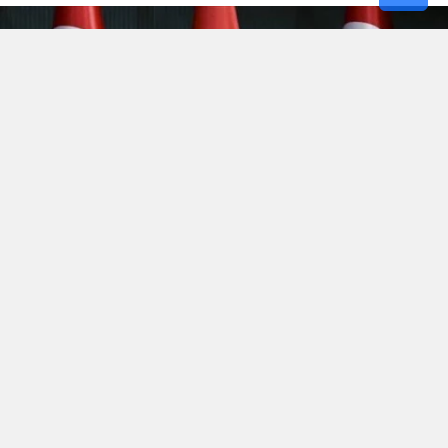
Hürmüz’de kopan
“Efsanevi Öfke(Epic Fury)”
fırtınası,
bölgenin yüksek gerilimli atmosferini terk etmek bilmeyince
Irak’la 3 yıl önce şiddetli imtizaçsızlık nedeniyle mahkemede
biten boşanma bu aybaşında yeni bir anlaşmayla sonuçlandı.
Kuzey Irak petrolü Bağdat’ın şefaatiyle yeniden pompalanmaya