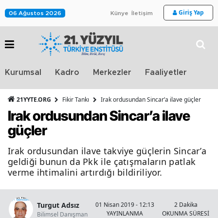
Giriş Yap
06 Ağustos 2026
Künye
İletişim
Stra
Kurumsal
Kadro
Merkezler
Faaliyetler
TV
21YYTE.ORG
Fikir Tankı
Irak ordusundan Sincar’a ilave güçler
Irak ordusundan Sincar’a ilave
güçler
Irak ordusundan ilave takviye güçlerin Sincar’a
geldiği bunun da Pkk ile çatışmaların patlak
verme ihtimalini artırdığı bildiriliyor.
Turgut Adsız
01 Nisan 2019 - 12:13
2 Dakika
YAYINLANMA
OKUNMA SÜRESİ
Bilimsel Danışman