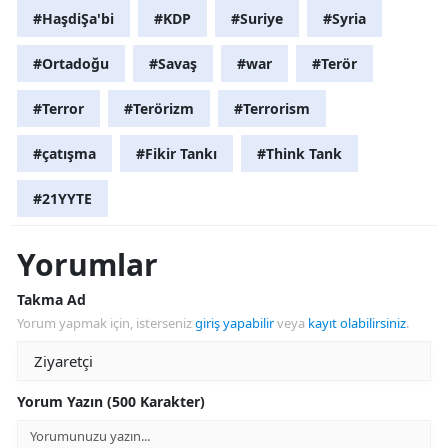
#HaşdiŞa'bi
#KDP
#Suriye
#Syria
#Ortadoğu
#Savaş
#war
#Terör
#Terror
#Terörizm
#Terrorism
#çatışma
#Fikir Tankı
#Think Tank
#21YYTE
Yorumlar
Takma Ad
Yorum yapmak için, isterseniz
giriş yapabilir
veya
kayıt olabilirsiniz
.
Yorum Yazın (500 Karakter)