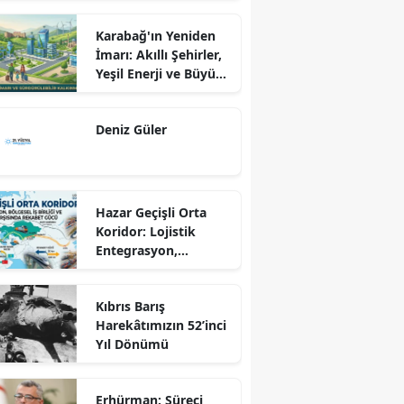
Karabağ'ın Yeniden
İmarı: Akıllı Şehirler,
Yeşil Enerji ve Büyük
Dönüş Programı
Ekseninde
Deniz Güler
Sürdürülebilir
Kalkınma
Hazar Geçişli Orta
Koridor: Lojistik
Entegrasyon,
Bölgesel İş Birliği ve
Kuzey Koridoru
Kıbrıs Barış
Karşısında Rekabet
Harekâtımızın 52’inci
Gücü
Yıl Dönümü
Erhürman: Süreci