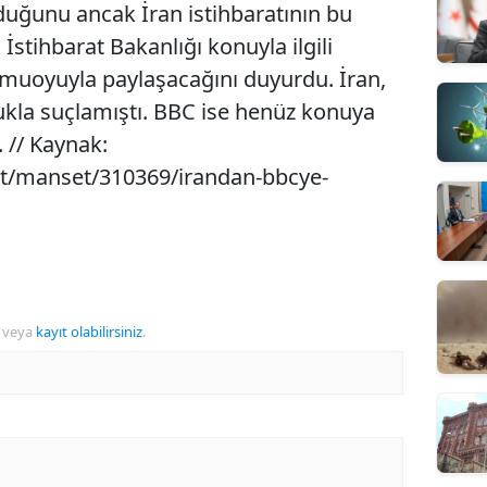
ğunu ancak İran istihbaratının bu
. İstihbarat Bakanlığı konuyla ilgili
kamuoyuyla paylaşacağını duyurdu. İran,
ukla suçlamıştı. BBC ise henüz konuya
. // Kaynak:
et/manset/310369/irandan-bbcye-
veya
kayıt olabilirsiniz
.