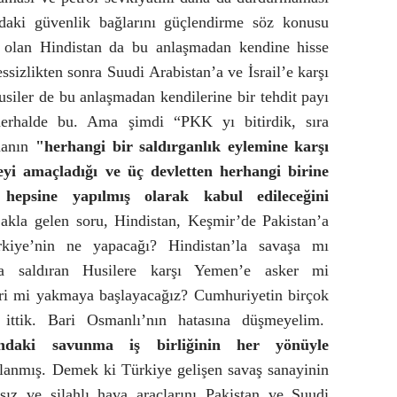
adaki güvenlik bağlarını güçlendirme söz konusu
i olan Hindistan da bu anlaşmadan kendine hisse
ssizlikten sonra Suudi Arabistan’a ve İsrail’e karşı
siler de bu anlaşmadan kendilerine bir tehdit payı
herhalde bu. Ama şimdi “PKK yı bitirdik, sıra
manın
"herhangi bir saldırganlık eylemine karşı
meyi amaçladığı ve üç devletten herhangi birine
n hepsine yapılmış olarak kabul edileceğini
k akla gelen soru, Hindistan, Keşmir’de Pakistan’a
ürkiye’nin ne yapacağı? Hindistan’la savaşa mı
’a saldıran Husilere karşı Yemen’e asker mi
ri mi yakmaya başlayacağız? Cumhuriyetin birçok
ra ittik. Bari Osmanlı’nın hatasına düşmeyelim.
ndaki savunma iş birliğinin her yönüyle
lanmış. Demek ki Türkiye gelişen savaş sanayinin
nsız ve silahlı hava araçlarını Pakistan ve Suudi