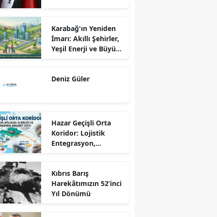
Karabağ'ın Yeniden
İmarı: Akıllı Şehirler,
Yeşil Enerji ve Büyük
Dönüş Programı
Ekseninde
Deniz Güler
Sürdürülebilir
Kalkınma
Hazar Geçişli Orta
Koridor: Lojistik
Entegrasyon,
Bölgesel İş Birliği ve
Kuzey Koridoru
Kıbrıs Barış
Karşısında Rekabet
Harekâtımızın 52’inci
Gücü
Yıl Dönümü