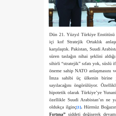
Dün 21. Yüzyıl Türkiye Enstitüsü 
içi kof Stratejik Ortaklık anla
karşılaştık. Pakistan, Suudi Arabis
süren taslağın nihai şeklini aldığ
sihirli “stratejik” sıfatı yok, süslü
öneme sahip NATO anlaşmasını ve ö
İmza sahibi üç ülkenin birine y
sayılacağını öngörülüyor. Özelli
hipotetik olarak Türkiye’ye Yunani
özellikle Suudi Arabistan’ın ne y
oldukça ilginç
.
Hürmüz Boğazında
[1]
Fırtına”
şiddeti değişerek devam 