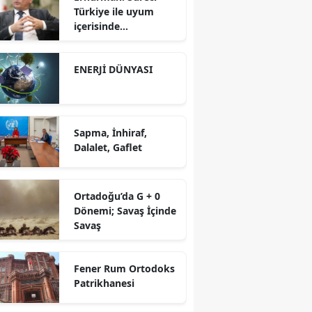
Türkiye ile uyum
içerisinde
yürütüyoruz?!
ENERJİ DÜNYASI
Sapma, İnhiraf,
Dalalet, Gaflet
Ortadoğu’da G + 0
Dönemi; Savaş İçinde
Savaş
Fener Rum Ortodoks
Patrikhanesi