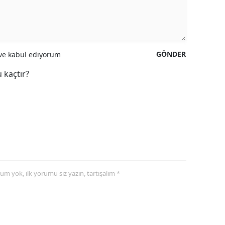
GÖNDER
e kabul ediyorum
 kaçtır?
yorum yok, ilk yorumu siz yazın, tartışalım *