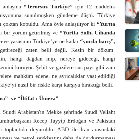
ki anlaşma
“Terörsüz Türkiye”
için 12 maddelik
isyonuna sunulmuşken gündeme düştü. Türkiye
n çoktan kopuldu. Ama öyle anlaşılıyor ki
“Yurtta
i bir yorum getirilmiş ve
“Yurtta Sulh, Cihanda
çeve yasasının Türkiye’ye ne kadar
“yurda barış”,
etireceği zaten belli değil. Kesin bir döküm
nin, hangi
dağdan inip, nereye gideceği, hangi
izemini koruyor. Şehit ve gazilere sus payı gibi zam
lyelere mahkûm edene, ne ayrıcalıklar vaat edildiği
e’yi nasıl bir riskle karşı karşıya bıraktığı belli.
sı”
ve “İltifat-ı Ümera”
Suudi Arabistan'ın Mekke şehrinde Suudi Veliaht
mhurbaşkanı Recep Tayyip Erdoğan ve Pakistan
i toplantıda duyuruldu. ABD ile İran arasındaki
maması ve petrol sevkiyatını daha da durdurmaması