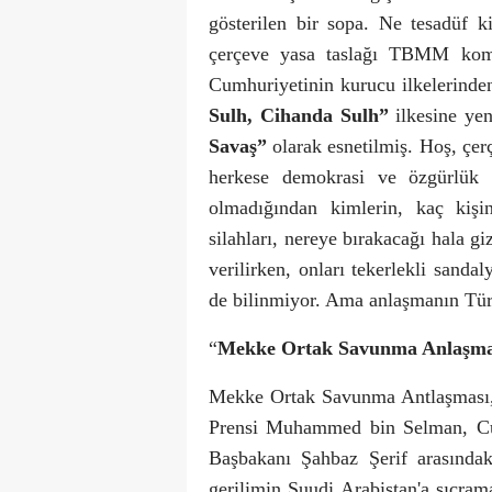
gösterilen bir sopa. Ne tesadüf 
çerçeve yasa taslağı TBMM kom
Cumhuriyetinin kurucu ilkelerinde
Sulh, Cihanda Sulh”
ilkesine yen
Savaş”
olarak esnetilmiş. Hoş, çer
herkese demokrasi ve özgürlük g
olmadığından kimlerin, kaç kişi
silahları, nereye bırakacağı hala g
verilirken, onları tekerlekli sanda
de bilinmiyor. Ama anlaşmanın Türkiy
“
Mekke Ortak Savunma Anlaşma
Mekke Ortak Savunma Antlaşması, 
Prensi Muhammed bin Selman, Cu
Başbakanı Şahbaz Şerif arasındak
gerilimin Suudi Arabistan'a sıçra