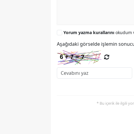
Yorum yazma kurallarını
okudum v
Aşağıdaki görselde işlemin sonucu
* Bu içerik ile ilgili 