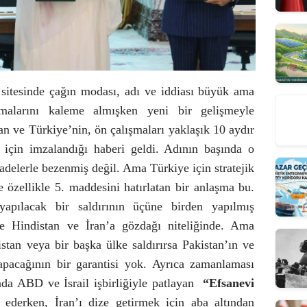
sitesinde çağın modası, adı ve iddiası büyük ama
şmalarını kaleme almışken yeni bir gelişmeyle
tan ve Türkiye’nin, ön çalışmaları yaklaşık 10 aydır
ı için imzalandığı haberi geldi. Adının başında o
 ifadelerle bezenmiş değil. Ama Türkiye için stratejik
zellikle 5. maddesini hatırlatan bir anlaşma bu.
apılacak bir saldırının üçüne birden yapılmış
kle Hindistan ve İran’a gözdağı niteliğinde. Ama
stan veya bir başka ülke saldırırsa Pakistan’ın ve
apacağının bir garantisi yok. Ayrıca zamanlaması
 ABD ve İsrail işbirliğiyle patlayan
“Efsanevi
ederken, İran’ı dize getirmek için aba altından