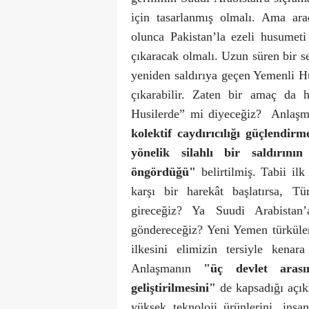
için tasarlanmış olmalı. Ama ar
olunca Pakistan’la ezeli husumet
çıkaracak olmalı. Uzun süren bir se
yeniden saldırıya geçen Yemenli Hu
çıkarabilir. Zaten bir amaç da 
Husilerde” mi diyeceğiz?
Anlaş
kolektif caydırıcılığı güçlendir
yönelik silahlı bir saldırını
öngördüğü"
belirtilmiş. Tabii il
karşı bir harekât başlatırsa, T
gireceğiz? Ya Suudi Arabistan
göndereceğiz? Yeni Yemen türküle
ilkesini elimizin tersiyle kena
Anlaşmanın
"üç devlet arası
geliştirilmesini"
de kapsadığı açık
yüksek teknoloji ürünlerini, insa