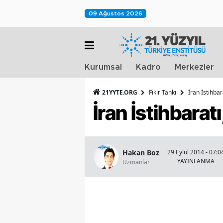
09 Ağustos 2026
Kurumsal
Kadro
Merkezler
21YYTE.ORG
Fikir Tankı
İran İstihbar
İran İstihbaratı
Hakan Boz
29 Eylül 2014 - 07:0
YAYINLANMA
Uzmanlar