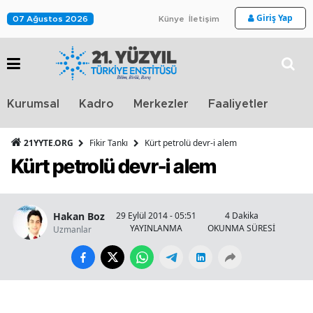
Giriş Yap
07 Ağustos 2026
Künye
İletişim
Stra
Kurumsal
Kadro
Merkezler
Faaliyetler
TV
21YYTE.ORG
Fikir Tankı
Kürt petrolü devr-i alem
Kürt petrolü devr-i alem
Hakan Boz
29 Eylül 2014 - 05:51
4 Dakika
YAYINLANMA
OKUNMA SÜRESİ
Uzmanlar