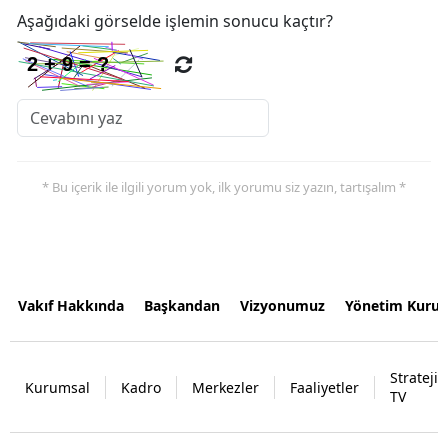
Aşağıdaki görselde işlemin sonucu kaçtır?
* Bu içerik ile ilgili yorum yok, ilk yorumu siz yazın, tartışalım *
Vakıf Hakkında
Başkandan
Vizyonumuz
Yönetim Kurul
Strateji
Kurumsal
Kadro
Merkezler
Faaliyetler
TV