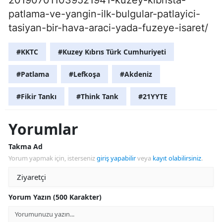
patlama-ve-yangin-ilk-bulgular-patlayici-
tasiyan-bir-hava-araci-yada-fuzeye-isaret/
#KKTC
#Kuzey Kıbrıs Türk Cumhuriyeti
#Patlama
#Lefkoşa
#Akdeniz
#Fikir Tankı
#Think Tank
#21YYTE
Yorumlar
Takma Ad
Yorum yapmak için, isterseniz
giriş yapabilir
veya
kayıt olabilirsiniz
.
Yorum Yazın (500 Karakter)