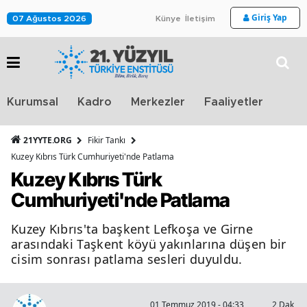
Giriş Yap
07 Ağustos 2026
Künye
İletişim
Stra
Kurumsal
Kadro
Merkezler
Faaliyetler
TV
21YYTE.ORG
Fikir Tankı
Kuzey Kıbrıs Türk Cumhuriyeti'nde Patlama
Kuzey Kıbrıs Türk
Cumhuriyeti'nde Patlama
Kuzey Kıbrıs'ta başkent Lefkoşa ve Girne
arasındaki Taşkent köyü yakınlarına düşen bir
cisim sonrası patlama sesleri duyuldu.
01 Temmuz 2019 - 04:33
2 Dakika