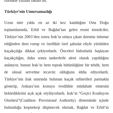
özellikle yazılan rakam bu.
Türkiye’nin Umursamazlığı
Uzun süre yılda en az iki kez katıldığım Orta Doğu
toplantılarında, Erbil ve Bağdat’tan gelen resmi temsilciler,
Türkiye’nin 2003’den sonra Irak’ta ortaya çıkan durumu istismar
ettiğinden dem vurup ve özellikle özel şahıslar eliyle yürütülen
kaçakçılığa dikkat çekiyorlardı. Önceleri bidonlarla başlayan
kaçakçılığın, daha sonra tankerlerle aleni olarak yapıldığını
anlatıyor, bunun Irak’ın hem toprak bütünlüğüne bir tehdit, hem
de ulusal servetine tecavüz olduğunu iddia ediyorlardı.
Türkiye’nin Irak sınırında bulunan kaçak rafinerileri parmakla
gösterip, Ankara’nın konuya ivedilikle müdahale etmesini
beklediklerini açık açık söylüyorlardı. Irak’ın “Geçici Koalisyon
Otoritesi”(Coalition Provisional Authority) döneminde içinde
bulunduğu keşmekeşi düşünecek olursak, Bağdat ve Erbil’in