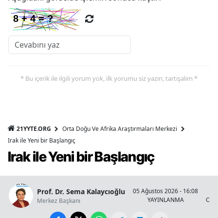
* Bu içerik ile ilgili yorum yok, ilk yorumu siz yazın, tartışalım *
21YYTE.ORG
Orta Doğu Ve Afrika Araştırmaları Merkezi
Irak ile Yeni bir Başlangıç
Irak ile Yeni bir Başlangıç
Prof. Dr. Sema Kalaycıoğlu
05 Ağustos 2026 - 16:08
YAYINLANMA
OKU
Merkez Başkanı