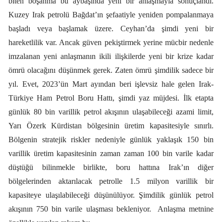
biten boşanma bu aybaşında yeni bir anlaşmayla sonuçlandı.
Kuzey Irak petrolü Bağdat’ın şefaatiyle yeniden pompalanmaya
başladı veya başlamak üzere. Ceyhan’da şimdi yeni bir
hareketlilik var. Ancak güven pekiştirmek yerine mücbir nedenle
imzalanan yeni anlaşmanın ikili ilişkilerde yeni bir krize kadar
ömrü olacağını düşünmek gerek. Zaten ömrü şimdilik sadece bir
yıl. Evet, 2023’ün Mart ayından beri işlevsiz hale gelen Irak-
Türkiye Ham Petrol Boru Hattı, şimdi yaz müjdesi. İlk etapta
günlük 80 bin varillik petrol akışının ulaşabileceği azami limit,
Yarı Özerk Kürdistan bölgesinin üretim kapasitesiyle sınırlı.
Bölgenin stratejik riskler nedeniyle günlük yaklaşık 150 bin
varillik üretim kapasitesinin zaman zaman 100 bin varile kadar
düştüğü bilinmekle birlikte, boru hattına Irak’ın diğer
bölgelerinden aktarılacak petrolle 1.5 milyon varillik bir
kapasiteye ulaşılabileceği düşünülüyor. Şimdilik günlük petrol
akışının 750 bin varile ulaşması bekleniyor.
Anlaşma metnine