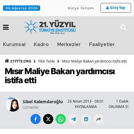
Giriş Yap
06 Ağustos 2026
Künye
İletişim
Stra
Kurumsal
Kadro
Merkezler
Faaliyetler
TV
21YYTE.ORG
Fikir Tankı
Mısır Maliye Bakan yardımcısı istifa etti
Mısır Maliye Bakan yardımcısı
istifa etti
Sibel Kalemdaroğlu
26 Nisan 2013 - 08:01
1 Dakika
YAYINLANMA
OKUNMA SÜRE
Uzmanlar