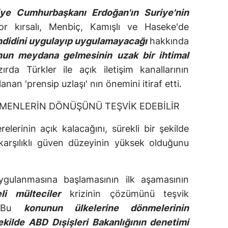
iye Cumhurbaşkanı Erdoğan'ın Suriye'nin
or kırsalı, Menbiç, Kamışlı ve Haseke'de
ehdidini uygulayıp uygulamayacağı
hakkında
nun meydana gelmesinin uzak bir ihtimal
ırda Türkler ile açık iletişim kanallarının
lanan 'prensip uzlaşı' nın önemini itiraf etti.
ÖÇMENLERİN DÖNÜŞÜNÜ TEŞVİK EDEBİLİR
erinin açık kalacağını, sürekli bir şekilde
karşılıklı güven düzeyinin yüksek olduğunu
ygulanmasına başlamasının ilk aşamasının
eli mülteciler
krizinin çözümünü teşvik
i. Bu
konunun ülkelerine dönmelerinin
kilde ABD Dışişleri Bakanlığının denetimi