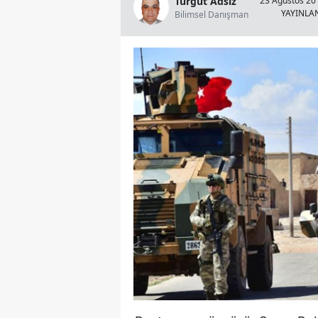
Turgut Adsız
23 Ağustos 201
YAYINLA
Bilimsel Danışman