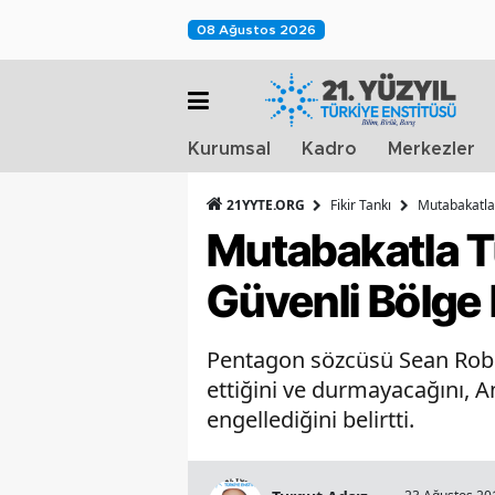
08 Ağustos 2026
Kurumsal
Kadro
Merkezler
21YYTE.ORG
Fikir Tankı
Mutabakatla 
Mutabakatla T
Güvenli Bölge 
Pentagon sözcüsü Sean Robe
ettiğini ve durmayacağını, A
engellediğini belirtti.