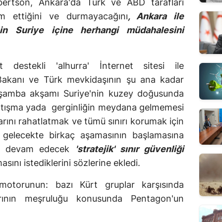
rtson, Ankara'da Türk ve ABD tarafları
m ettiğini ve durmayacağını
, Ankara ile
nin Suriye içine herhangi müdahalesini
destekli 'alhurra' İnternet sitesi ile
akanı ve Türk mevkidaşının şu ana kadar
arşamba akşamı Suriye'nin kuzey doğusunda
çatışma yada gerginliğin meydana gelmemesi
rını rahatlatmak ve tümü sınırı korumak için
e gelecekte birkaç aşamasının başlamasına
üre devam edecek
'stratejik' sınır güvenliği
sını istediklerini sözlerine ekledi.
otorunun: bazı Kürt gruplar karşısında
arının meşruluğu konusunda Pentagon'un