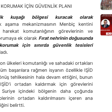
I KORUMAK İÇİN GÜVENLİK PLANI
lik kuşağı bölgesi kuracak olarak
k aşama mekanizmasının Menbiç kentini
harekat komutanlığının görevlerinin ve
orumaya ek olarak
Fırat nehrinin doğusunda
korumak için sınırda güvenlik tesisleri
ladı.
on ülkeleri komutanlığı ve sahadaki ortakları
üm başarılara rağmen isyanın özellikle IŞİD
dönüş tehlikesinin hala devam ettiğini, bunun
 IŞİD'i ortadan kaldırmak için görevlerini
, Suriye içindeki bölgenin daha çoğunda
plerinin ortadan kaldırılmasını içeren ana
ini belirtti.