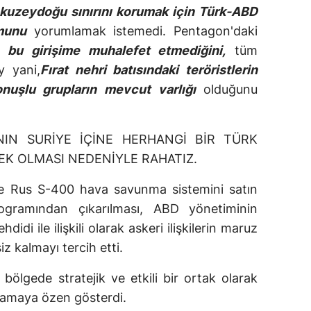
 kuzeydoğu sınırını korumak için Türk-ABD
munu
yorumlamak istemedi. Pentagon'daki
 bu girişime muhalefet etmediğini,
tüm
y yani,
Fırat nehri batısındaki teröristlerin
konuşlu grupların mevcut varlığı
olduğunu
NIN SURİYE İÇİNE HERHANGİ BİR TÜRK
K OLMASI NEDENİYLE RAHATIZ.
kle Rus S-400 hava savunma sistemini satın
ogramından çıkarılması, ABD yönetiminin
di ile ilişkili olarak askeri ilişkilerin maruz
iz kalmayı tercih etti.
bölgede stratejik ve etkili bir ortak olarak
lamaya özen gösterdi.