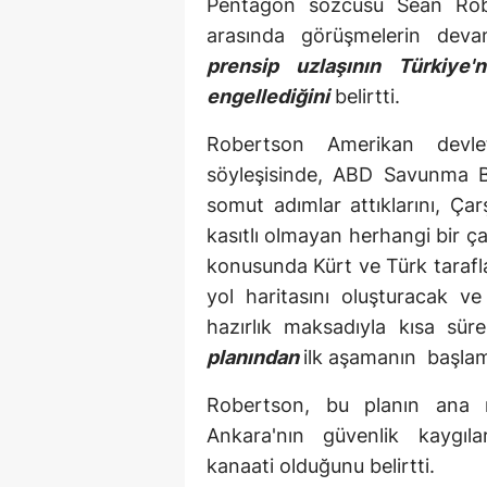
Pentagon sözcüsü Sean Robe
arasında görüşmelerin deva
prensip uzlaşının Türkiye'
engellediğini
belirtti.
Robertson Amerikan devlet 
söyleşisinde, ABD Savunma B
somut adımlar attıklarını, Ç
kasıtlı olmayan herhangi bir 
konusunda Kürt ve Türk tarafla
yol haritasını oluşturacak v
hazırlık maksadıyla kısa s
planından
ilk aşamanın başlama
Robertson, bu planın ana m
Ankara'nın güvenlik kaygıl
kanaati olduğunu belirtti.