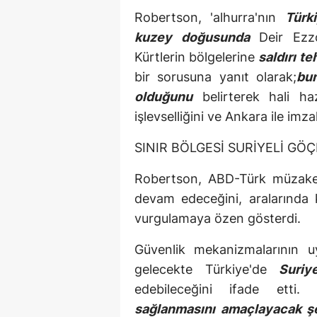
Robertson, 'alhurra'nın
Türk
kuzey doğusunda
Deir Ezz
Kürtlerin bölgelerine
saldırı t
bir sorusuna yanıt olarak;
bu
olduğunu
belirterek hali haz
işlevselliğini ve Ankara ile imza
SINIR BÖLGESİ SURİYELİ G
Robertson, ABD-Türk müzakerel
devam edeceğini, aralarında 
vurgulamaya özen gösterdi.
Güvenlik mekanizmalarının u
gelecekte Türkiye'de
Suriy
edebileceğini ifade ett
sağlanmasını amaçlayacak şe