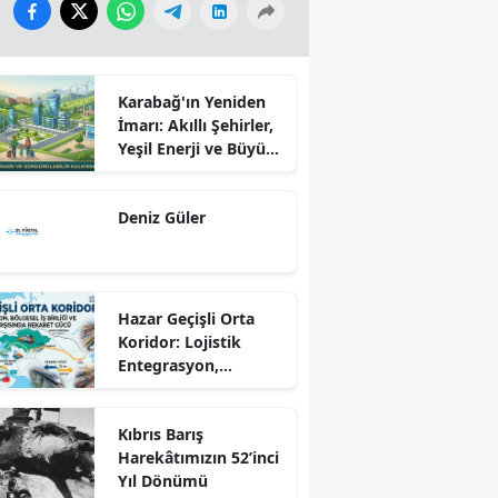
Karabağ'ın Yeniden
İmarı: Akıllı Şehirler,
Yeşil Enerji ve Büyük
Dönüş Programı
Ekseninde
Deniz Güler
Sürdürülebilir
Kalkınma
Hazar Geçişli Orta
Koridor: Lojistik
Entegrasyon,
Bölgesel İş Birliği ve
Kuzey Koridoru
Kıbrıs Barış
Karşısında Rekabet
Harekâtımızın 52’inci
Gücü
Yıl Dönümü