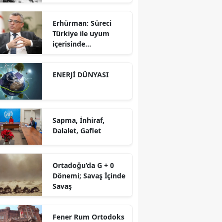
Erhürman: Süreci
Türkiye ile uyum
içerisinde
yürütüyoruz?!
ENERJİ DÜNYASI
Sapma, İnhiraf,
Dalalet, Gaflet
Ortadoğu’da G + 0
Dönemi; Savaş İçinde
Savaş
Fener Rum Ortodoks