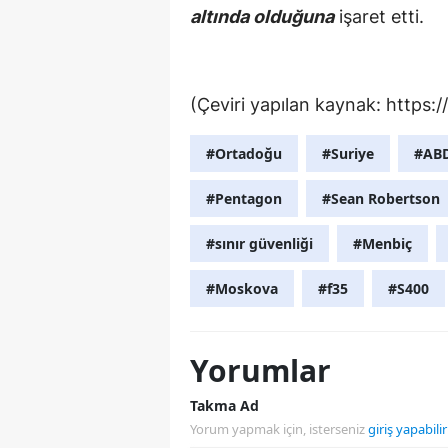
altında olduğuna
işaret etti.
(Çeviri yapılan kaynak: https:
#Ortadoğu
#Suriye
#AB
#Pentagon
#Sean Robertson
#sınır güvenliği
#Menbiç
#Moskova
#f35
#S400
Yorumlar
Takma Ad
Yorum yapmak için, isterseniz
giriş yapabilir