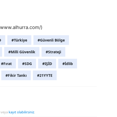
//www.alhurra.com/)
D
#Türkiye
#Güvenli Bölge
#Milli Güvenlik
#Strateji
#Fırat
#SDG
#IŞİD
#İdlib
#Fikir Tankı
#21YYTE
veya
kayıt olabilirsiniz
.