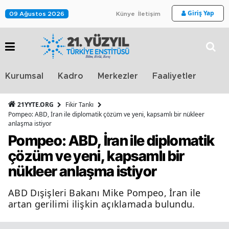
Giriş Yap
09 Ağustos 2026
Künye
İletişim
Stra
Kurumsal
Kadro
Merkezler
Faaliyetler
TV
21YYTE.ORG
Fikir Tankı
Pompeo: ABD, İran ile diplomatik çözüm ve yeni, kapsamlı bir nükleer
anlaşma istiyor
Pompeo: ABD, İran ile diplomatik
çözüm ve yeni, kapsamlı bir
nükleer anlaşma istiyor
ABD Dışişleri Bakanı Mike Pompeo, İran ile
artan gerilimi ilişkin açıklamada bulundu.