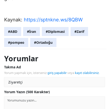
Kaynak:
https://sptnkne.ws/8QBW
#ABD
#İran
#Diplomasi
#Zarif
#pompeo
#Ortadoğu
Yorumlar
Takma Ad
Yorum yapmak için, isterseniz
giriş yapabilir
veya
kayıt olabilirsiniz
.
Yorum Yazın (500 Karakter)