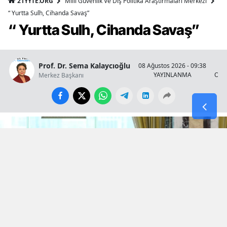
21YYTE.ORG
Milli Güvenlik Ve Dış Politika Araştırmaları Merkezi
“ Yurtta Sulh, Cihanda Savaş”
“ Yurtta Sulh, Cihanda Savaş”
Prof. Dr. Sema Kalaycıoğlu
08 Ağustos 2026 - 09:38
YAYINLANMA
OKU
Merkez Başkanı