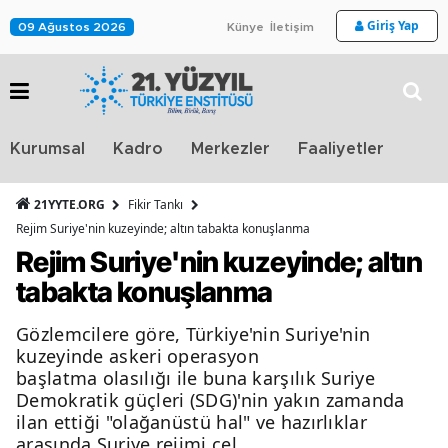
Giriş Yap
09 Ağustos 2026
Künye
İletişim
Stra
Kurumsal
Kadro
Merkezler
Faaliyetler
TV
21YYTE.ORG
Fikir Tankı
Rejim Suriye'nin kuzeyinde; altın tabakta konuşlanma
Rejim Suriye'nin kuzeyinde; altın
tabakta konuşlanma
Gözlemcilere göre, Türkiye'nin Suriye'nin
kuzeyinde askeri operasyon
başlatma olasılığı ile buna karşılık Suriye
Demokratik güçleri (SDG)'nin yakın zamanda
ilan ettiği "olağanüstü hal" ve hazırlıklar
arasında Suriye rejimi çel