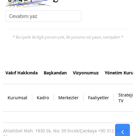
* Bu içerik ile ilgili yorum yok, ilk yorumu siz yazın, tartışalım *
Vakıf Hakkında
Başkandan
Vizyonumuz
Yönetim Kurul
Strateji
Kurumsal
Kadro
Merkezler
Faaliyetler
TV
Ahlatlıbel Mah. 1830 Sk. No: 39 İncek/Çankaya +90 312 489 18