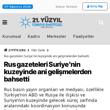
Giriş Yap
07 Ağustos 2026
Künye
İletişim
Stra
Kurumsal
Kadro
Merkezler
Faaliyetler
TV
21YYTE.ORG
Fikir Tankı
Rus gazeteleri Suriye'nin kuzeyinde ani gelişmelerden bahsetti
Rus gazeteleri Suriye'nin
kuzeyinde ani gelişmelerden
bahsetti
Rus basın yayın organları ve medyası, özellikle
Türkiye'nin ABD ve Rusya ile ilişkisi ve
Suriye'nin kuzeyinde gelecek süreç zarfında
aralarındaki koordinasyon konusunda