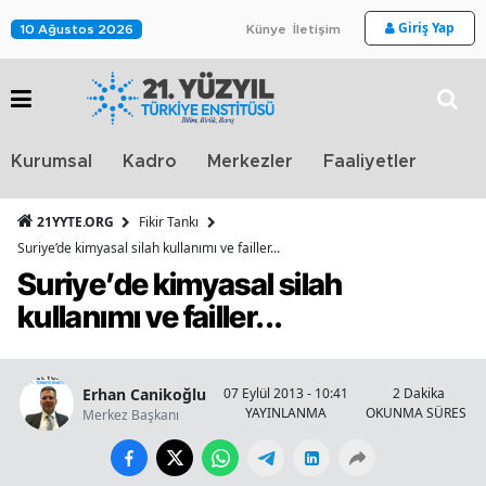
Giriş Yap
10 Ağustos 2026
Künye
İletişim
Stra
Kurumsal
Kadro
Merkezler
Faaliyetler
TV
21YYTE.ORG
Fikir Tankı
Suriye’de kimyasal silah kullanımı ve failler...
Suriye’de kimyasal silah
kullanımı ve failler...
Erhan Canikoğlu
07 Eylül 2013 - 10:41
2 Dakika
YAYINLANMA
OKUNMA SÜRESİ
Merkez Başkanı