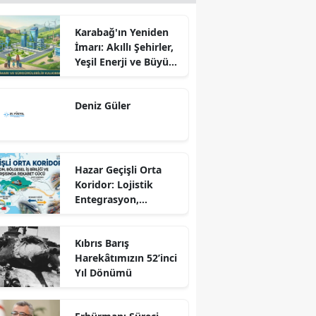
Karabağ'ın Yeniden
İmarı: Akıllı Şehirler,
Yeşil Enerji ve Büyük
Dönüş Programı
Ekseninde
Deniz Güler
Sürdürülebilir
Kalkınma
Hazar Geçişli Orta
Koridor: Lojistik
Entegrasyon,
Bölgesel İş Birliği ve
Kuzey Koridoru
Kıbrıs Barış
Karşısında Rekabet
Harekâtımızın 52’inci
Gücü
Yıl Dönümü