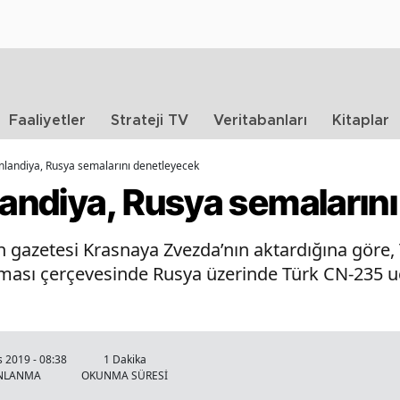
Faaliyetler
Strateji TV
Veritabanları
Kitaplar
inlandiya, Rusya semalarını denetleyecek
landiya, Rusya semaların
 gazetesi Krasnaya Zvezda’nın aktardığına göre, 
ması çerçevesinde Rusya üzerinde Türk CN-235 uç
 2019 - 08:38
1 Dakika
INLANMA
OKUNMA SÜRESİ