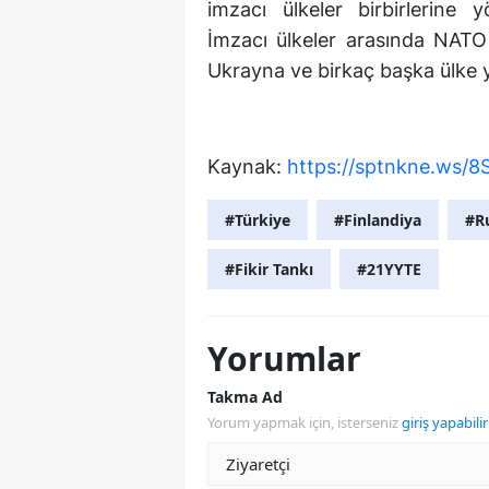
imzacı ülkeler birbirlerine y
İmzacı ülkeler arasında NATO 
Ukrayna ve birkaç başka ülke y
Kaynak:
https://sptnkne.ws/8
#Türkiye
#Finlandiya
#R
#Fikir Tankı
#21YYTE
Yorumlar
Takma Ad
Yorum yapmak için, isterseniz
giriş yapabilir