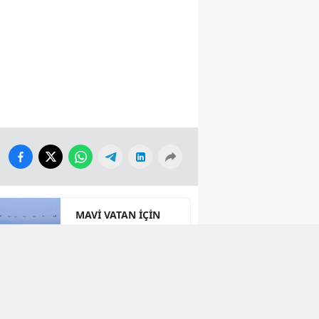
MAVİ VATAN İÇİN
JEOPOLİTİK ROTA
Strategic
Partnerships in
International