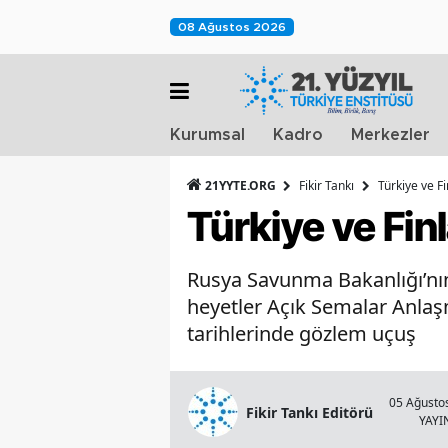
08 Ağustos 2026
Kurumsal
Kadro
Merkezler
21YYTE.ORG
Fikir Tankı
Türkiye ve F
Türkiye ve Fin
Rusya Savunma Bakanlığı’nın
heyetler Açık Semalar Anlaş
tarihlerinde gözlem uçuş
05 Ağustos
Fikir Tankı Editörü
YAY