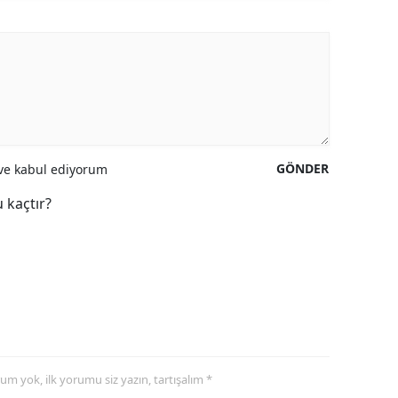
GÖNDER
e kabul ediyorum
 kaçtır?
yorum yok, ilk yorumu siz yazın, tartışalım *