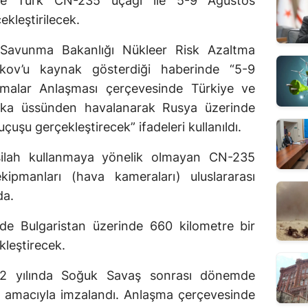
de Türk CN-235 uçağı ile 5-9 Ağustos
ekleştirilecek.
Savunma Bakanlığı Nükleer Risk Azaltma
kov’u kaynak gösterdiği haberinde “5-9
emalar Anlaşması çerçevesinde Türkiye ve
inka üssünden havalanarak Rusya üzerinde
uşu gerçekleştirecek” ifadeleri kullanıldı.
silah kullanmaya yönelik olmayan CN-235
pmanları (hava kameraları) uluslararası
da.
rde Bulgaristan üzerinde 660 kilometre bir
leştirecek.
92 yılında Soğuk Savaş sonrası dönemde
ak amacıyla imzalandı. Anlaşma çerçevesinde