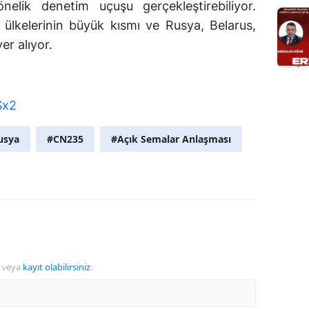
önelik denetim uçuşu gerçekleştirebiliyor.
ülkelerinin büyük kısmı ve Rusya, Belarus,
er alıyor.
Sx2
usya
#CN235
#Açık Semalar Anlaşması
veya
kayıt olabilirsiniz
.