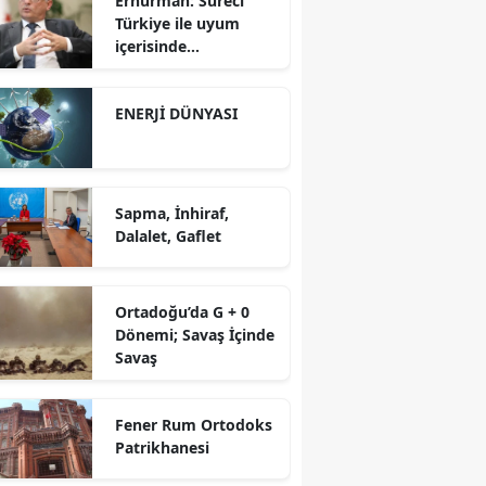
Erhürman: Süreci
Türkiye ile uyum
içerisinde
yürütüyoruz?!
ENERJİ DÜNYASI
Sapma, İnhiraf,
Dalalet, Gaflet
Ortadoğu’da G + 0
Dönemi; Savaş İçinde
Savaş
Fener Rum Ortodoks
Patrikhanesi