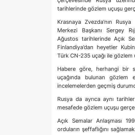
çerçevesinde Rusya üzerin
tarihlerinde gözlem uçuşu gerç
Krasnaya Zvezda’nın Rusya 
Merkezi Başkanı Sergey Rıj
Ağustos tarihlerinde Açık S
Finlandiya’dan heyetler Kub
Türk CN-235 uçağı ile gözlem uç
Habere göre, herhangi bir 
uçağında bulunan gözlem eki
incelemelerden geçmiş durum
Rusya da ayrıca aynı tarihle
mesafede gözlem uçuşu gerçek
Açık Semalar Anlaşması 19
orduların şeffaflığını sağlam