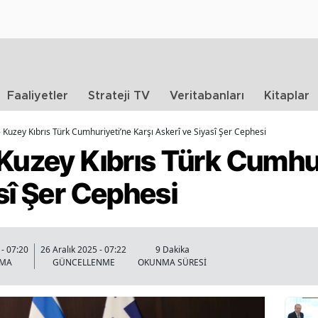
Faaliyetler
Strateji TV
Veritabanları
Kitaplar
e Kuzey Kıbrıs Türk Cumhuriyeti’ne Karşı Askerî ve Siyasî Şer Cephesi
Kuzey Kıbrıs Türk Cumhur
sî Şer Cephesi
 - 07:20
26 Aralık 2025 - 07:22
9 Dakika
NMA
GÜNCELLENME
OKUNMA SÜRESİ