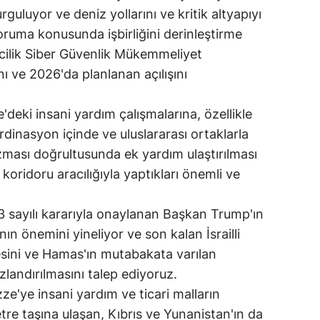
guluyor ve deniz yollarını ve kritik altyapıyı
oruma konusunda işbirliğini derinleştirme
zcilik Siber Güvenlik Mükemmeliyet
 ve 2026'da planlanan açılışını
'deki insani yardım çalışmalarına, özellikle
ordinasyon içinde ve uluslararası ortaklarla
izması doğrultusunda ek yardım ulaştırılması
oridoru aracılığıyla yaptıkları önemli ve
 sayılı kararıyla onaylanan Başkan Trump'ın
ın önemini yineliyor ve son kalan İsrailli
desini ve Hamas'ın mutabakata varılan
landırılmasını talep ediyoruz.
Gazze'ye insani yardım ve ticari malların
tre taşına ulaşan, Kıbrıs ve Yunanistan'ın da