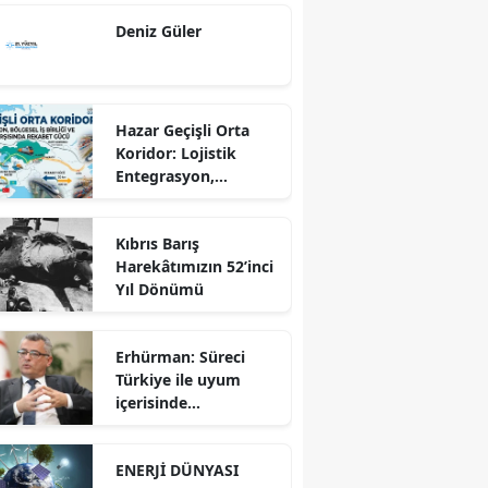
Ekseninde
Deniz Güler
Sürdürülebilir
Kalkınma
Hazar Geçişli Orta
Koridor: Lojistik
Entegrasyon,
Bölgesel İş Birliği ve
Kuzey Koridoru
Kıbrıs Barış
Karşısında Rekabet
Harekâtımızın 52’inci
Gücü
Yıl Dönümü
Erhürman: Süreci
Türkiye ile uyum
içerisinde
yürütüyoruz?!
ENERJİ DÜNYASI