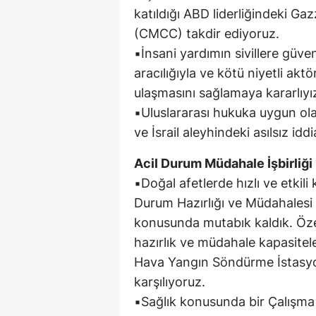
katıldığı ABD liderliğindeki Ga
(CMCC) takdir ediyoruz.
▪️İnsani yardımın sivillere güven
aracılığıyla ve kötü niyetli ak
ulaşmasını sağlamaya kararlıyı
▪️Uluslararası hukuka uygun ola
ve İsrail aleyhindeki asılsız idd
Acil Durum Müdahale İşbirliği
▪️Doğal afetlerde hızlı ve etkili
Durum Hazırlığı ve Müdahales
konusunda mutabık kaldık. Öze
hazırlık ve müdahale kapasitel
Hava Yangın Söndürme İstasyo
karşılıyoruz.
▪️Sağlık konusunda bir Çalışma