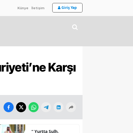
Giriş Yap
Künye
İletişim
iyeti’ne Karşı
“ Yurtta Sulh,