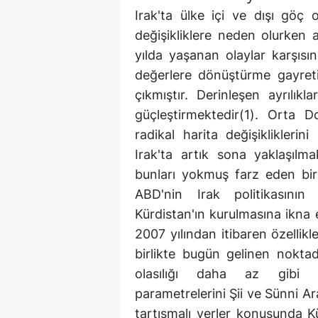
Irak'ta ülke içi ve dışı göç olgusu ülkenin demografi yapısında önemli değişikliklere neden olurken ayrışmaları daha da kutuplaştırmıştır. Son 7 yılda yaşanan olaylar karşısında halkın algılamaları bu coğrafyayı liberal değerlere dönüştürme gayretinin önünde ciddi bir direnç olarak ortaya çıkmıştır. Derinleşen ayrılıklar Irak'ta farklılıkların bir arada yaşamasını güçleştirmektedir(1). Orta Doğu, tüm bölgenin kimyasını değiştirecek radikal harita değişikliklerini öngören olayların yeni bir aşamasındadır. Irak'ta artık sona yaklaşılmaktadır ve gelişmelerden hoşlanmadığı için bunları yokmuş farz eden bir ülke ağır bedel ödemek zorunda kalabilir. ABD'nin Irak politikasının payandası Türkiye'nin jandarmalığa ve Kürdistan'ın kurulmasına ikna edilmesidir. Irak'ın Parçalanma Parametreleri 2007 yılından itibaren özellikle mezhepsel çatışma seviyesinin düşmesi ile birlikte bugün gelinen noktada Irak'ın kısa ve orta vadede parçalanma olasılığı daha az gibi algılanmaktadır. Parçalanma olasılığının parametrelerini Şii ve Sünni Arapların uyumu; Ninova, Diyala ve Kerkük gibi tartışmalı yerler konusunda Kürtlerin ne kadar cüretkâr olacağı ve bölge ülkelerinin tutum ve reaksiyonları oluşturmaktadır. Eğer Irak içinde; Kürtler tartışmalı bölgeler için revizyonist politikalar izler ve Arap kimliği Kürtleri ötekileştirirken Türkiye, Suriye ve Körfez ülkeleri Kürt Bölgesi Yönetimi (KBY) aleyhine tavır geliştirir ise KBY mevcut statükosunu koruyamaz. KBY veya olası bir Kürt devleti bölge ülkeleri ve Bağdat'a karşı askeri himayeye muhtaçtır. Bu himaye için en iyi aday ABD olmakla birlikte Afganistan'da gelinen durum şimdilik Irak'ın kuzeyinde yüksek sayıda askeri varlık bulundurmasına engel ve ekonomik kriz nedeni ile pahalı bir seçenektir. Bu yüzden NATO ve BM birlikleri üzerinden çözümler ortaya atılmaktadır. Irak'ın bütünlüğü her şeyden önce merkezi hükümetin ülke genelinde kontrolü sağlamasına, Sünni Arapların sisteme entegre edilmesine ve nihayet KBY'nin yayılmacı ve federalizm yanlısı gayretlerinden vazgeçirilmesi ve Irak'ın kuzeyindeki geçici yapının unsurlarının yok edilerek Irak bütünlüğünün ülkede tamamen sağlanmasına bağlıdır. KBY'nin mevcut statükoyu da zorlayarak yeni mevziler kazanma girişimleri hem ülkedeki Şii ve Sünni Arapları hem de bölge ülkelerini Kürtlere karşı harekete geçirecektir. Bu denklemde Şii-Sünni geriliminin bir an önce elimine edilmesi önemlidir. En önemli fay hattı olan Kürtlerin de sisteme entegre edilmesi, Kürt güçlerin tasfiye edilerek Irak Güvenlik Güçlerinin (IGG) ülkenin tamamında devlet kontrolünün yegane vasıtası olması düşünülmelidir. Bütün bu gelişmeler ancak 2012 yılından sonra Arap-Kürt gerilimi üzerinden daha belirginleşecektir. Demokrasinin temeli olan orta sınıfın tamamen çöktüğü ve Irak'ın geleceğinin daha karanlık olacağı ortak fikirdir. Irak'ta devam eden şiddetin farklı düzlemlerde iç içe geçen farklı çatışmaları içerisinde barındırdığı hesaba katılmalıdır. Irak'taki güçlerin başta Irak İslam Yüksek Konseyi (IİYK) ve Bedir Tugayları olmak üzere Amerikan güçleri sonrası boşluğu doldurmaya ve karşı gruplar ile çatışmaya hazırlandıkları öngörülmektedir. Sünni Arapların Irak'ta daha etkin bir konuma gelmesi beklenirken, Kürt güçlerin Erbil, Süleymaniye ve Dohuk'ta ancak statükoyu koruyabilecekleri; Ninova, Diyala ve Kerkük'te ise askeri bir hedefe ulaşmalarının mümkün olmadığı değerlendirilmektedir. KBY ile Bağdat arasındaki çatışma alanları komşu ülkelerin de müdahalesine yol açabilir. IGG, Irak'ın tamamında güvenliği sağlamaya yeterli olmayacak ve daha çok ülke bütünlüğünü korumaya ağırlık verecektir. Halen Irak Polisi içinde Şii'lerin hakim olması gibi IGG içinde de kırılmalar görülebilir. Irak'ın Kuzeyi ve Türkiye Türkiye bütün Irak krizi süresince önemli stratejik ve taktik hatalar yapmıştır. Irak'ın kuzeyinde 'Kürdistan Özerk Yönetimi' adı altında fiili olarak ABD'nin açık her türlü siyasi ve mali desteğiyle meydana getirilen, tüm kurumlarıyla oluşumunu tamamlamış bir 'Kürdistan' neredeyse oluşumunu tamamlamıştır. ABD, merkezi yönetimin güvenlik güçlerinin yanında, kuzeyde güvenliği sağlamak 