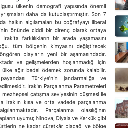
üzere Kürt milisleri teşkilatlandırmış, eğitmiş ve teçhiz etmiştir. ABD sonrası Irak'ta, merkezi yönetimden ayrı olarak, tehditlere karşı korunmuş, kendine müzahir bir yönetimin bulunmasını sağlamaya çalışmıştır. Zaman içinde bu yönetimin bağımsız olmasını da gelişecek duruma göre talep edebilecektir(2). ABD, Türkiye'nin Irak'ın kuzeyine yapabileceği karadan geniş çaplı bir operasyon ihtimalini bugüne kadar istihbarat desteği ve benzeri yöntemler ile sadece PKK'ye yönelik hava harekâtına indirgemiş, Kürt grupları önceliğe alan politikasını sürdürmüştür. Öte yandan Irak'ta yaşayan Türkmenlerin gerek Arap milliyetçisi Baas rejimi gerekse milliyetçi Kürtler tarafından baskı ve terör uygulanması suretiyle mal ve mülkleri gasp edildiği gibi en ufak dirençte öldürülmeleri süregelmiştir. Irak'ın kuzeyindeki petrol 4 yıl içinde 20 milyar dolar kazandıracak ve bölgesel yönetim Irak'ın petrol gelirlerinden yüzde 17 pay alacaktır(3). Irak'ın kuzeyinde inşaat sektörünün yüzde 75'ini, enerji sektörünün de yaklaşık yüzde 10'unu Türk firmalar oluşturmaktadır. Şu anda bölgede 30'a yakın petrol şirketi faaliyet göstermektedir(4). Türkiye'nin Irak'ın kuzeyindeki Bölgesel Kürt Yönetimi ile yaptığı anlaşma gereği, bölgeden çıkarılan petrolün resmi olarak Kerkük-Yumurtalık hattıyla Türkiye üzerinden ihraç edilmesi öngörülmektedir. Türkiye sınırına 3,5 saat uzaklıktaki Erbil'de yeniden yapılanma faaliyetleri hızla devam etmekte olup, şehirdeki inşaatların büyük bölümünü Türk firmaları üstlenmiş durumdadır. Özellikle 'Yeni Şehir' adı verilen bölgede birçok modern konut ve alışveriş merkezi inşa edilmektedir. Irak'ın kuzeyindeki irili ufaklı 300 Türk kökenli şirketin yaklaşık 190'ı Erbil'de faaliyet göstermektedir. Özetle söylemek gerekirse Kürdistan, 300 kadar aç gözlü Türk şirketi tarafından kendi elimizle kurulmakta, bölgedeki gelişmeler ve Türkmenlere uygulanan baskılar medya-sermaye ilişkisi içindeki bu şirketler tarafından Türk kamuoyunun gözünden kaçırılmaktadır. Mevcut gelişmelere baktığımızda, ABD'nin çekilmesinden sonra Irak'ın kuzeyinde bir Kürt Federe Devleti olacağı, Kerkük'ün de merkezi yönetime bağlı, özel statüde bir vilayet durumuna geleceği değerlendirilmektedir. Irak yönetiminin ülkenin tüm güvenliğinden, Irak'ın kuzeyindeki yönetimin de kendi bölgesindeki iç güvenlikten sorumlu olacağı varsayılmaktadır. Ancak kuzeydeki yerel yönetimin, sanki bölgesinde dış güvenlikten de sorumlu olacakmış gibi davranış ve çalışma içinde olduğu da gözlenmektedir. ABD askerlerinin Irak'tan tamamen çekilmesinden sonra da Irak üzerinde siyasi ve askeri kontrolü devam ettirebilecek mekanizmaları Irak'ta bulunduracaktır. Türkiye, PKK ile sınır ötesinde sürdürülen mücadelede, Irak hava sahasının kullanılması ve emniyeti, çatışma kurallarının uygulanması, istihbarat paylaşımı da dâhil olmak üzere birçok konuda ABD ile sürdürdüğü koordinasyonu artık Irak ile yapmak durumunda kalacaktır. Bu konuda faaliyet gösteren üçlü mekanizma değişik bir şekil alacaktır. Irak'ın Geleceği ve Savaş Senaryoları ABD'nin Irak'tan çekilmesi sonrası yeni dönemde Irak'ın kuzeyinde bağımsız bir Kürt Devleti'nin kurulması ihtimalinin gündeme gelmesi Türkiye'nin her zaman tetikte olacağı bir konu olacaktır. Irak üzerinde siyasi ağırlığı olan ABD ve İran gibi dış aktörlerin gidişattan memnun kalmamaları, yani oyunu kuramamaları halinde, oyunu bozarak kartları yeniden dağıtmayı deneyebilirler. Bu Irak'ta yeni bir darbe anlamına gelmektedir. Her ne kadar partiler ve listeler etnik-mezhepsel siyasetten uzak dursa da hala Irak'ta siyaset, etnik-mezhepsel temelde algılanmakta ve yapılmaktadır. ABD'nin bugüne kadar ki güce dayalı ve tarafları pek dinlemeyen anlayışı ABD sonrasında serbest kalacak ve iç savaşı başlatacak parametreleri tekrar harekete geçirebilir. Irak'ın geleceği ile ilgili üç olasılık öngörülebilir; - En iyi ihtimalle Irak'ın gevşek bir federasyondan konfederal yapıya evrilen bir modelle bütünlüğünün korunmaya çalışılması, - Irak'ın üçe bölünmesi ve kuzey'de bağımsız bir Kürt devletinin ilanı, - Irak'ın bir savaşa saplanması ve çevre ülkelerin katılımıyla çatışmaların bölgesel bir yapıya dönüşmesi. Irak'ı bölecek çapta büyük bir çatışma ancak yeterli silahlı gücü olan ana siyasi grupların iç savaşa karar vermeleri ile başlayabilir. Büyük savaş senaryosunun ilki Sünni-Kürt çatışması, ikincisi Şii (Maliki) liderliğinde yeni kurulacak hükümetin etkinliğini diğerleri üzerinde artırarak ya da başarısızlığa uğrayarak ana gruplar arasındaki ittifakın kaybolmasının açacağı iç istikrarsızlık üzerinedir. Bugün için taraflar aynı sistem içinde ittifak yapmış gibi gözüküyorsa da Sünniler, Şiiler ve Kürtler arasında yeni bir savaşı tetikleyecek yeterli güvensizlik ortamı vardır. Halen Şii başbakan Maliki, Sadr grubunu siyasi sistemin içine çekmeye çalışmaktadır. Amerikalıların Maliki'ye verdiği desteğin altında İran'ın Irak'taki nüfuzunu azaltacağı ve Amerikalılara saldırıları azaltacağı düşüncesi yatmaktadır. Bugün için Irak siyasi sisteminde daha fazla yer edinmeyi hedefleyen Sünnilerin büyük çaplı bir istikrarsızlık yaratmaları beklenmemektedir. Böylece El Kaide, Irak'ta işbirliği yapacağı tabanı büyük ölçüde kaybederken, Sünnilerin güçlenmesi Kürtlerin merkezi yönetimde edindiği avantajları tehdit eden en ciddi gelişmedir. Henüz iki taraf buna hazır olmamakla beraber Kürt-Arap çatışması en tehlikeli ve yakın iç savaş senaryosudur. Maliki ya da Şii gruplar ise hem kendi güçlerini artırmak hem de (Kürtlerin şımartıldığı) anayasal sistemi yeniden düzenlemek için bu çatışmayı sabırla beklemektedirler. Irak'ta ortaya çıkacak muhtemel bir iç savaşta ilk ve ortak hedef Kürtler olacaktır ve buna bölge devletleri destek verecektir. Bu olasılığı hisseden, başta Barzani olmak üzere diğer Kürt liderler, Türkiye'yi Irak'ın kuzeyine çekmek için her türlü yönteme başvurmakta, özellikle ekonomik çıkar tuzağını kullanmaktadır. Çünkü sadece bölgedeki olası Kür