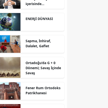
içerisinde
yürütüyoruz?!
ENERJİ DÜNYASI
Sapma, İnhiraf,
Dalalet, Gaflet
Ortadoğu’da G + 0
Dönemi; Savaş İçinde
Savaş
Fener Rum Ortodoks
Patrikhanesi