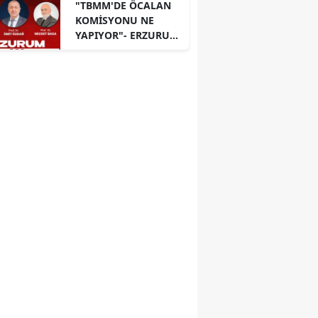
"TBMM'DE ÖCALAN
KOMİSYONU NE
YAPIYOR"- ERZURUM
PANELİ