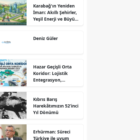
Karabağ'ın Yeniden
İmarı: Akıllı Şehirler,
Yeşil Enerji ve Büyük
Dönüş Programı
Ekseninde
Deniz Güler
Sürdürülebilir
Kalkınma
Hazar Geçişli Orta
Koridor: Lojistik
Entegrasyon,
Bölgesel İş Birliği ve
Kuzey Koridoru
Kıbrıs Barış
Karşısında Rekabet
Harekâtımızın 52’inci
Gücü
Yıl Dönümü
Erhürman: Süreci
Türkiye ile uyum