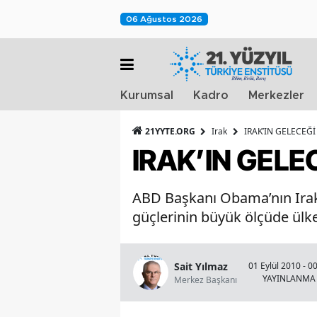
06 Ağustos 2026
Kurumsal
Kadro
Merkezler
21YYTE.ORG
Irak
IRAK’IN GELECEĞİ
IRAK’IN GELE
ABD Başkanı Obama’nın Irak’
güçlerinin büyük ölçüde ülkey
Sait Yılmaz
01 Eylül 2010 - 0
YAYINLANMA
Merkez Başkanı